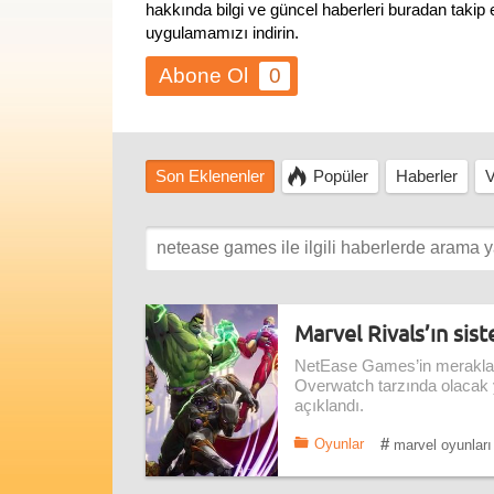
hakkında bilgi ve güncel haberleri buradan takip
uygulamamızı indirin.
0
Son Eklenenler
Popüler
Haberler
V
Marvel Rivals’ın sis
NetEase Games’in merakla b
Overwatch tarzında olacak 
açıklandı.
#
Oyunlar
marvel oyunları