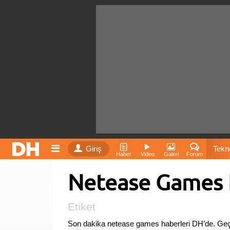
Giriş
Tekno
Haber
Video
Galeri
Forum
Netease Games 
Film
Fiyatla
Etiket
Son dakika netease games haberleri DH’de. Ge
İnst