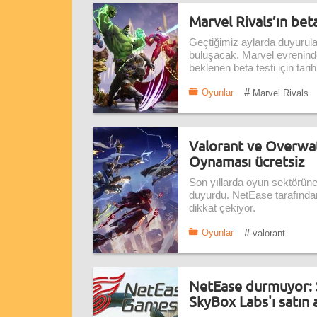
Marvel Rivals’ın beta 
Geçtiğimiz aylarda duyurulan
buluşacak. Marvel evrenind
beklenen beta testi için tarih 
#
Oyunlar
Marvel Rivals
Valorant ve Overwat
Oynaması ücretsiz
Son yıllarda oyun sektörüne
duyurdu. NetEase tarafından 
dikkat çekiyor.
#
Oyunlar
valorant
NetEase durmuyor: Şi
SkyBox Labs'ı satın 