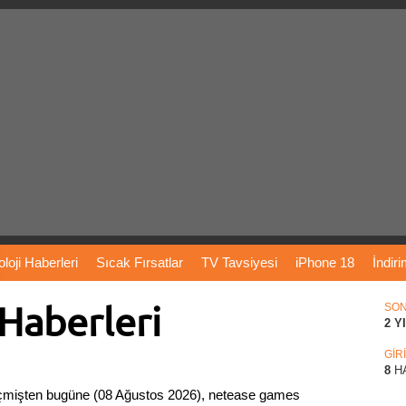
loji
Haberleri
Sıcak
Fırsatlar
TV
Tavsiyesi
iPhone
18
İndir
Haberleri
Önerileri
Türkiye
Araba
Fiyatları
Yapay
Zeka
Şarj
İstasyon
SO
2 Y
rı
Vizyondaki
Filmler
Bitcoin
Dizi
Önerileri
Telefon
Önerileri
GİR
8
H
çmişten bugüne (08 Ağustos 2026), netease games
agram
Dondurma
İnstagram
Çöktü
Mü