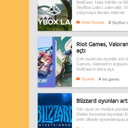
NetEase, Halo Infinite ve M
SkyBox Labs'ı satın aldı.
çalışmaya devam edecek.
#
Mobil Oyunlar
SkyBox L
Riot Games, Valoran
açtı
Çok oyunculu oyunlar söz k
Games, Valorant'ın kopyasın
NetEase'e dava açtı.
#
Oyunlar
riot games
Blizzard oyunları a
Sıkı oyun ve medya yasaları 
Diablo Immortal dışındaki Bl
artık ülkede oynanamayac