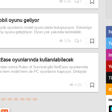
6,5b
3
obil oyunu geliyor
büyük oyunlarını mobil oyuncularla buluşturuyor. Görünüşe
F
y oyunu geliştiriyor. Oyun çok yakında tanıtılabilir.
3,5b
4
T
I
Ease oyunlarında kullanılabilecek
Y
ndan sonra Rules of Survival gibi NetEase oyunlarında
ma hem mobil hem de PC oyunlarını kapsıyor. Detaylar
T
4,2b
r
R
Mo