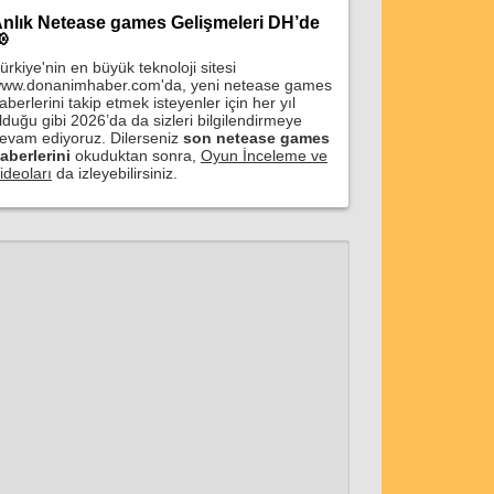
nlık Netease games Gelişmeleri DH’de

ürkiye'nin en büyük teknoloji sitesi
ww.donanimhaber.com'da, yeni netease games
aberlerini takip etmek isteyenler için her yıl
lduğu gibi 2026’da da sizleri bilgilendirmeye
evam ediyoruz. Dilerseniz
son netease games
aberlerini
okuduktan sonra,
Oyun İnceleme ve
ideoları
da izleyebilirsiniz.