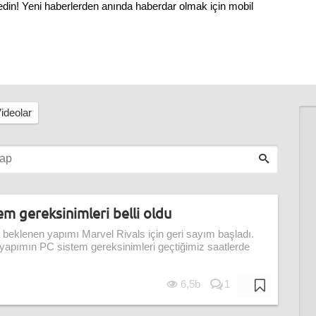
 edin! Yeni haberlerden anında haberdar olmak için mobil
ideolar
tem gereksinimleri belli oldu
eklenen yapımı Marvel Rivals için geri sayım başladı.
yapımın PC sistem gereksinimleri geçtiğimiz saatlerde
6,5b
1