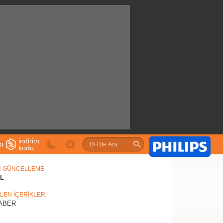
indirim
im
kodu
u
N GÜNCELLEME
IL
İLEN İÇERİKLER
ABER