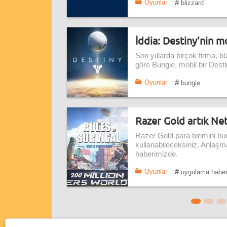
#
Oyunlar
blizzard
İddia: Destiny’nin m
Son yıllarda birçok firma, 
göre Bungie, mobil bir Destin
#
Oyunlar
bungie
Razer Gold artık Net
Razer Gold para birimini bu
kullanabileceksiniz. Anlaş
haberimizde.
#
Oyunlar
uygulama habe