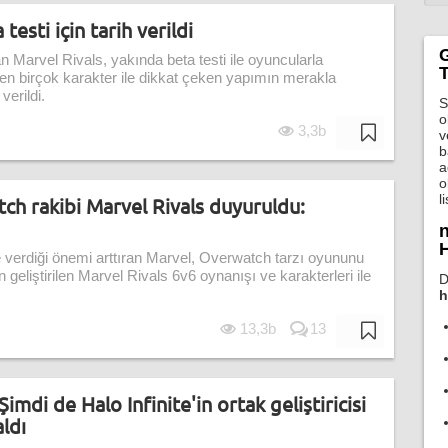
testi için tarih verildi
 Marvel Rivals, yakında beta testi ile oyuncularla
T
en birçok karakter ile dikkat çeken yapımın merakla
verildi.
S
o
3,3b
v
b
a
o
l
ch rakibi Marvel Rivals duyuruldu:
n
H
 verdiği önemi arttıran Marvel, Overwatch tarzı oyununu
geliştirilen Marvel Rivals 6v6 oynanışı ve karakterleri ile
D
h
13,3b
13
mdi de Halo Infinite'in ortak geliştiricisi
aldı