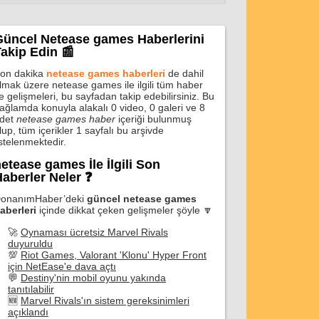
Güncel Netease games Haberlerini
akip Edin 📰
on dakika
netease games haberleri
de dahil
lmak üzere netease games ile ilgili tüm haber
e gelişmeleri, bu sayfadan takip edebilirsiniz. Bu
ağlamda konuyla alakalı 0 video, 0 galeri ve 8
det
netease games haber
içeriği bulunmuş
lup, tüm içerikler 1 sayfalı bu arşivde
istelenmektedir.
etease games İle İlgili Son
aberler Neler ❓
onanımHaber’deki
güncel netease games
aberleri
içinde dikkat çeken gelişmeler şöyle 🔽
🚀
Oynaması ücretsiz Marvel Rivals
duyuruldu
💯
Riot Games, Valorant 'Klonu' Hyper Front
için NetEase'e dava açtı
💬
Destiny'nin mobil oyunu yakında
tanıtılabilir
🆕
Marvel Rivals'ın sistem gereksinimleri
açıklandı