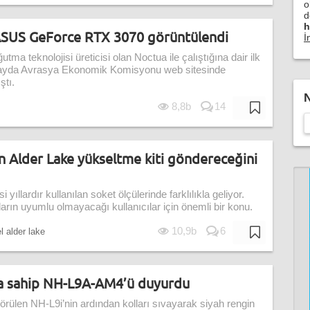
o
d
h
ASUS GeForce RTX 3070 görüntülendi
İ
ma teknolojisi üreticisi olan Noctua ile çalıştığına dair ilk
z ayda Avrasya Ekonomik Komisyonu web sitesinde
ştı.
N
8,8b
14
 Alder Lake yükseltme kiti göndereceğini
i yıllardır kullanılan soket ölçülerinde farklılıkla geliyor.
arın uyumlu olmayacağı kullanıcılar için önemli bir konu.
10,9b
6
l alder lake
a sahip NH-L9A-AM4’ü duyurdu
örülen NH-L9i’nin ardından kolları sıvayarak siyah rengin