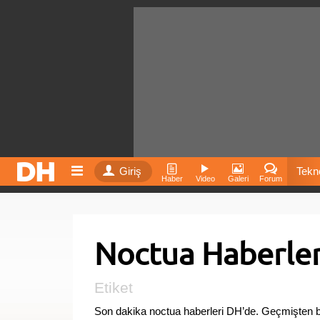
Giriş
Tekno
Haber
Video
Galeri
Forum
Film
Noctua Haberler
Fiyatla
İnst
Etiket
Son dakika noctua haberleri DH’de. Geçmişten b