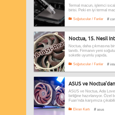
Termal macun, işlemci sıcakl
birisi. Peki en iyi termal ma
#
Soğutucular / Fanlar
cor
Noctua, 15. Nesil Int
Noctua, daha çıkmasına bir yı
tanıttı. Firmanın yeni soğut
soketle uyumlu yapıda.
#
Soğutucular / Fanlar
inte
ASUS ve Noctua'dan 
ASUS ve Noctua, Ada Lovelac
birliğine hazırlanıyor. Özel
Fuarı'nda karşımıza çıkabili
#
Ekran Kartı
asus