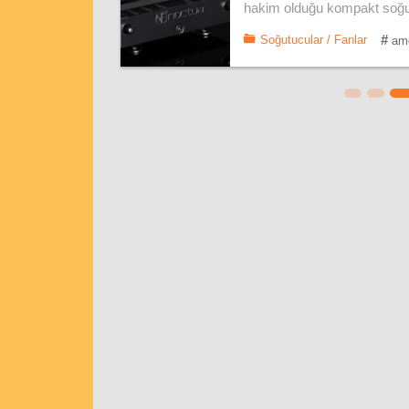
hakim olduğu kompakt soğu
#
Soğutucular / Fanlar
amd