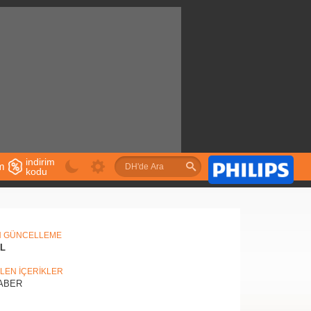
indirim
im
kodu
u
N GÜNCELLEME
IL
İLEN İÇERİKLER
ABER