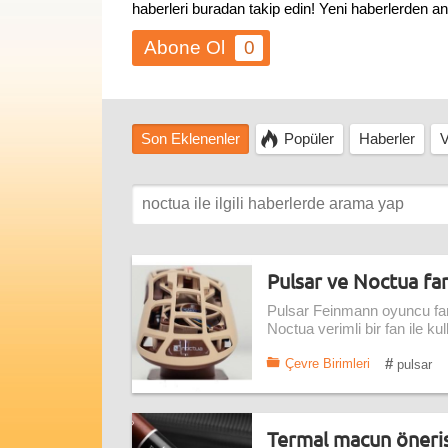
haberleri buradan takip edin! Yeni haberlerden a
0
Son Eklenenler
Popüler
Haberler
V
Pulsar ve Noctua fanl
Pulsar Feinmann oyuncu faresi
Noctua verimli bir fan ile ku
#
Çevre Birimleri
pulsar
Termal macun önerisi