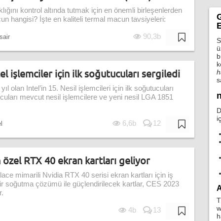
ığını kontrol altında tutmak için en önemli birleşenlerden
G
cun hangisi? İşte en kaliteli termal macun tavsiyeleri:
E
90,3b
sair
S
ü
b
k
el işlemciler için ilk soğutucuları sergiledi
h
s
l olan Intel’in 15. Nesil işlemcileri için ilk soğutucuları
n
ucuları mevcut nesil işlemcilere ve yeni nesil LGA 1851
D
i
6,6b
12
l
özel RTX 40 ekran kartları geliyor
e mimarili Nvidia RTX 40 serisi ekran kartları için iş
 bir soğutma çözümü ile güçlendirilecek kartlar, CES 2023
A
r.
T
w
4b
13
h