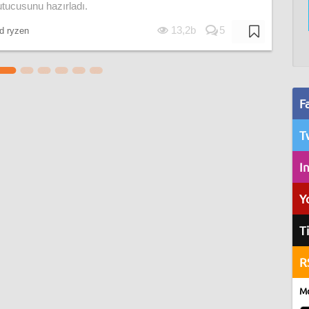
tucusunu hazırladı.
13,2b
5
 ryzen
F
T
I
Y
T
R
Mo