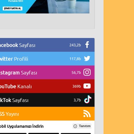
acebook
Sayfası
243,2b
witter
Profili
117,8b
nstagram
Sayfası
56,7b
ouTube
Kanalı
369b
ikTok
Sayfası
3,7b
SS
Yayını
bil Uygulamamızı İndirin
Tanıtım