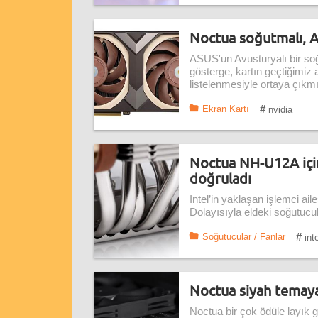
Noctua soğutmalı, 
ASUS'un Avusturyalı bir soğut
gösterge, kartın geçtiğimi
listelenmesiyle ortaya çıkmı
#
Ekran Kartı
nvidia
Noctua NH-U12A için
doğruladı
Intel’in yaklaşan işlemci ailes
Dolayısıyla eldeki soğutucul
#
Soğutucular / Fanlar
inte
Noctua siyah temay
Noctua bir çok ödüle layık g