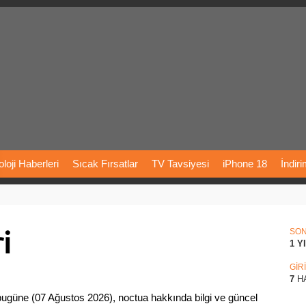
loji
Haberleri
Sıcak
Fırsatlar
TV
Tavsiyesi
iPhone
18
İndir
Önerileri
Türkiye
Araba
Fiyatları
Yapay
Zeka
Şarj
İstasyon
i
rı
Vizyondaki
Filmler
Bitcoin
Dizi
Önerileri
Telefon
Önerileri
SO
1 Y
agram
Dondurma
İnstagram
Çöktü
Mü
GİR
7
H
ugüne (07 Ağustos 2026), noctua hakkında bilgi ve güncel