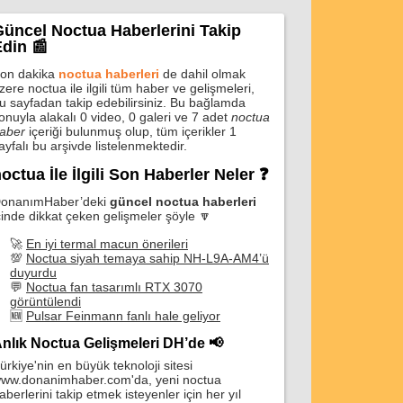
üncel Noctua Haberlerini Takip
din 📰
on dakika
noctua haberleri
de dahil olmak
zere noctua ile ilgili tüm haber ve gelişmeleri,
u sayfadan takip edebilirsiniz. Bu bağlamda
onuyla alakalı 0 video, 0 galeri ve 7 adet
noctua
aber
içeriği bulunmuş olup, tüm içerikler 1
ayfalı bu arşivde listelenmektedir.
octua İle İlgili Son Haberler Neler ❓
onanımHaber’deki
güncel noctua haberleri
çinde dikkat çeken gelişmeler şöyle 🔽
🚀
En iyi termal macun önerileri
💯
Noctua siyah temaya sahip NH-L9A-AM4’ü
duyurdu
💬
Noctua fan tasarımlı RTX 3070
görüntülendi
🆕
Pulsar Feinmann fanlı hale geliyor
nlık Noctua Gelişmeleri DH’de 📢
ürkiye'nin en büyük teknoloji sitesi
ww.donanimhaber.com'da, yeni noctua
aberlerini takip etmek isteyenler için her yıl