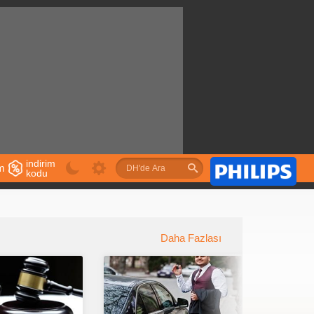
indirim
im
kodu
u
Daha Fazlası