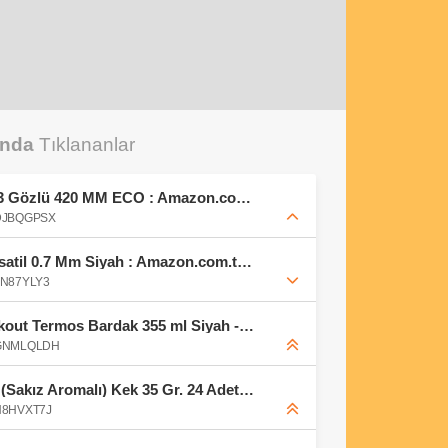
unda
Tıklananlar
Brio Takım Çantası Dolu 3 Gözlü 420 MM ECO : Amazon.com.tr: Otomotiv
B0DJBQGPSX
Scrikss Office Comet Versatil 0.7 Mm Siyah : Amazon.com.tr: Ofis ve Kırtasiye
0FN87YLY3
Milwaukee Milwauke Packout Termos Bardak 355 ml Siyah - 4932498978 : Amazon.com.tr: Mutfak
B0GNMLQLDH
Today Donut Bubblegum (Sakız Aromalı) Kek 35 Gr. 24 Adet (1 Kutu) | Sakız aromalı : Amazon.com.tr: Gıda Ürünleri
0H8HVXT7J