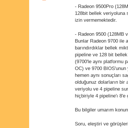
- Radeon 9500Pro (128MB)
128bit bellek veriyoluna 
izin vermemektedir.
- Radeon 9500 (128MB ve 
Bunlar Radeon 9700 ile ay
barındırdıklar bellek mik
pipeline ve 128 bit belle
(9700'le aynı platformu 
OC) ve 9700 BIOS'unun yü
hemen aynı sonuçları sağ
olduğunuz dolarların bir 
veriyolu ve 4 pipeline s
hiçbiriyle 4 pipeline'ı 8'
Bu bilgiler umarım konu
Soru, eleştiri ve görüşler