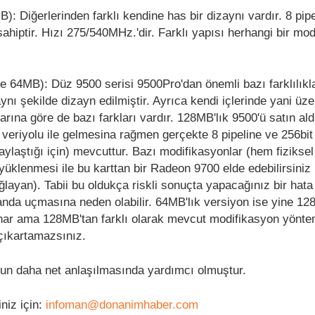
: Diğerlerinden farklı kendine has bir dizaynı vardır. 8 pipe
sahiptir. Hızı 275/540MHz.'dir. Farklı yapısı herhangi bir mo
64MB): Düz 9500 serisi 9500Pro'dan önemli bazı farklılıklar
nı şekilde dizayn edilmiştir. Ayrıca kendi içlerinde yani üze
tarına göre de bazı farkları vardır. 128MB'lık 9500'ü satın al
k veriyolu ile gelmesina rağmen gerçekte 8 pipeline ve 256bit
paylaştığı için) mevcuttur. Bazı modifikasyonlar (hem fizikse
klenmesi ile bu karttan bir Radeon 9700 elde edebilirsini
layan). Tabii bu oldukça riskli sonuçta yapacağınız bir hat
anda uçmasına neden olabilir. 64MB'lık versiyon ise yine 128
unar ama 128MB'tan farklı olarak mevcut modifikasyon yönte
e çıkartamazsınız.
nun daha net anlaşılmasında yardımcı olmuştur.
iniz için:
infoman@donanimhaber.com