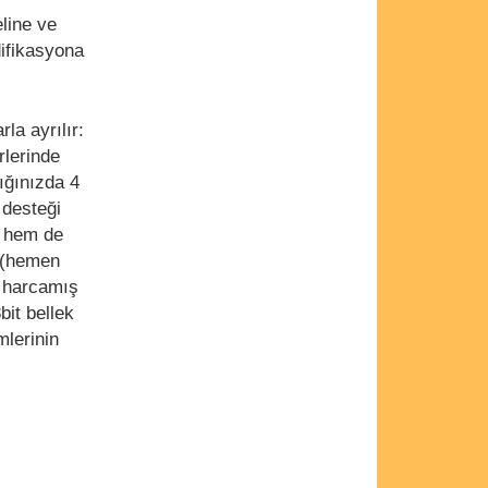
line ve
difikasyona
la ayrılır:
rlerinde
dığınızda 4
 desteği
l hem de
z (hemen
a harcamış
bit bellek
mlerinin