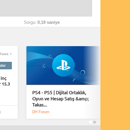
Sorgu:
0,19 saniye
Tümü
plar
 inç
 15.3
PS4 - PS5 | Dijital Ortaklık,
Playsta
Oyun ve Hesap Satış &amp;
Fırsatla
Takas...
DH Forum
DH Foru
l