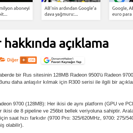
 milyon aboneyi
AB'nin ardından Google'a
Google, A
it...
dava yağmuru:...
euro para 
 hakkında açıklama
DonanımHaber’i
Diğer
236
+
Favori Kaynağın Yap
haberde bir Rus sitesinin 128MB Radeon 9500'ü Radeon 9700
 Bunu daha anlaşılır kılmak için R300 serisi ile ilgili bir açı
:
deon 9700 (128MB): Her ikisi de aynı platform (GPU ve PC
r ikisi de 8 pipeline ve 256bit bellek veriyoluna sahiptir. Aral
için saat hızı farkıdır (9700 Pro: 325/620MHz, 9700: 275/5
iş olabilir).