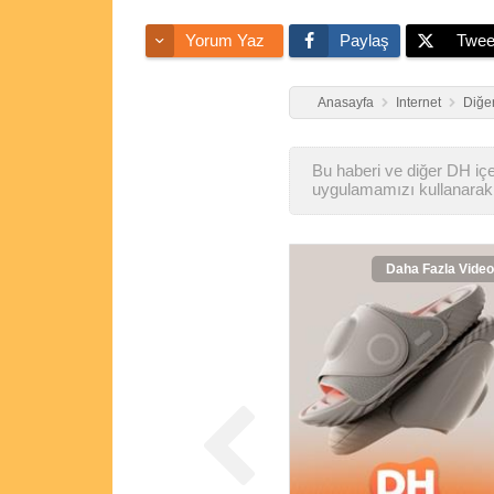
Yorum Yaz
Paylaş
Twee
Anasayfa
Internet
Diğer
Bu haberi ve diğer DH içer
uygulamamızı kullanarak 
Daha Fazla Video