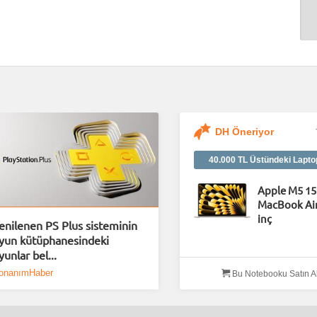
DH Öneriyor
40.000 TL Üstündeki Lapto
Apple M5 15
MacBook Air
inç
enilenen PS Plus sisteminin
yun kütüphanesindeki
yunlar bel...
onanımHaber
Bu Notebooku Satın A