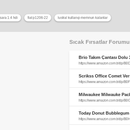
xsara 1.4 hdi
fiat p1206-22
lustral kullanıp memnun kalanlar
Sıcak Fırsatlar Forum
https://www.amazon.com.tr/dp/
https://www.amazon.com.tr/dp/B
https://www.amazon.com.tr/dp/
https://www.amazon.com.tr/dp/B