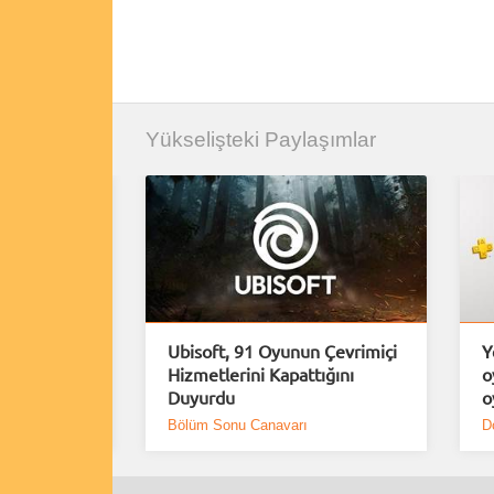
Yükselişteki Paylaşımlar
uiem için
Ubisoft, 91 Oyunun Çevrimiçi
Y
Demo
Hizmetlerini Kapattığını
o
Duyurdu
o
Bölüm Sonu Canavarı
D