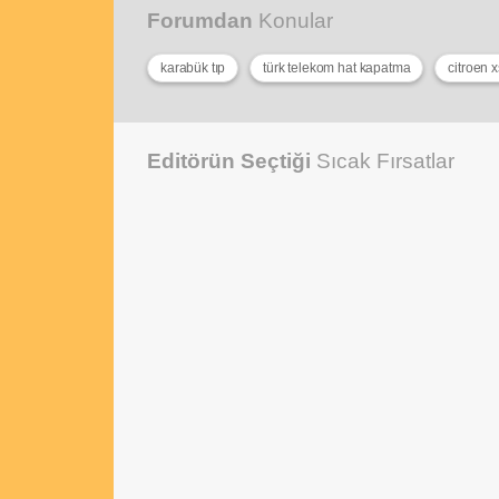
Forumdan
Konular
karabük tıp
türk telekom hat kapatma
citroen 
Editörün Seçtiği
Sıcak Fırsatlar