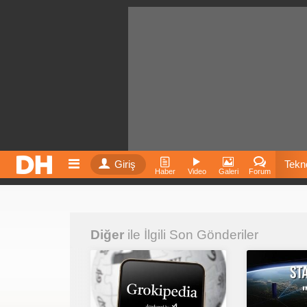
Giriş
Tekno
Haber
Video
Galeri
Forum
Film
Diğer
ile İlgili Son Gönderiler
Fiyatla
İnst