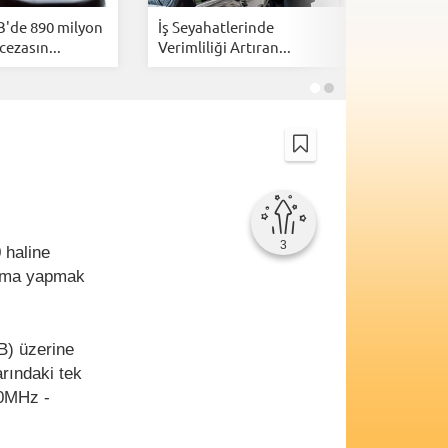
B'de 890 milyon
İş Seyahatlerinde
İsrail, Am
cezasın...
Verimliliği Artıran...
kazanmak
3
 haline
klama yapmak
B) üzerine
arındaki tek
40MHz -