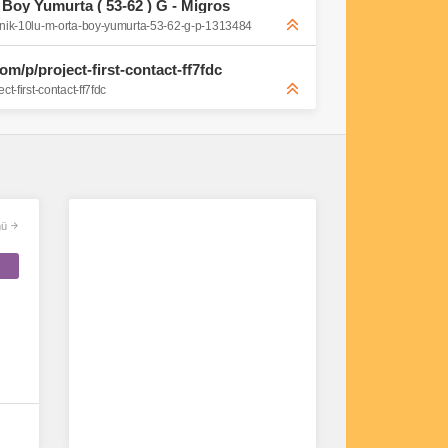
 Boy Yumurta ( 53-62 ) G - Migros
ganik-10lu-m-orta-boy-yumurta-53-62-g-p-1313484
om/p/project-first-contact-ff7fdc
t-first-contact-ff7fdc
ü