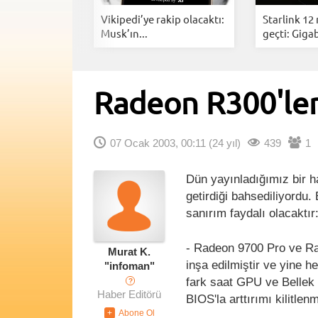
i Anlık
Vikipedi’ye rakip olacaktı:
Starlink 12
rarlarınız...
Musk’ın...
geçti: Gigab
Radeon R300'ler
07 Ocak 2003, 00:11
(24 yıl)
439
1
Dün yayınladığımız bir 
getirdiği bahsediliyordu.
sanırım faydalı olacaktır
- Radeon 9700 Pro ve Ra
Murat K.
inşa edilmiştir ve yine he
"infoman"
fark saat GPU ve Bellek 
?
Haber Editörü
BIOS'la arttırımı kilitlenm