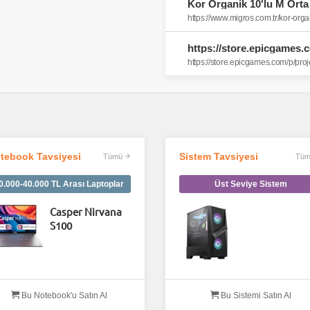
Kor Organik 10'lu M Orta
https://www.migros.com.tr/kor-or
https://store.epicgames.c
https://store.epicgames.com/p/projec
tebook Tavsiyesi
Sistem Tavsiyesi
Tümü
Tüm
0.000-40.000 TL Arası Laptoplar
Üst Seviye Sistem
Casper Nirvana
S100
Bu Notebook'u Satın Al
Bu Sistemi Satın Al