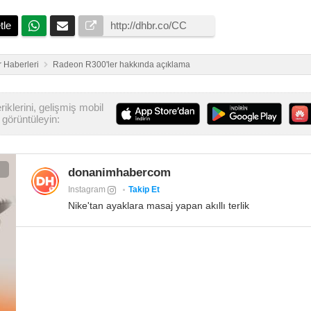
tle
 Haberleri
Radeon R300'ler hakkında açıklama
iklerini, gelişmiş mobil
görüntüleyin:
donanimhabercom
Instagram
Takip Et
Nike'tan ayaklara masaj yapan akıllı terlik