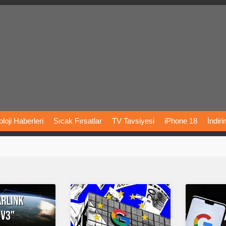
loji
Haberleri
Sıcak
Fırsatlar
TV
Tavsiyesi
iPhone
18
İndir
Önerileri
Türkiye
Araba
Fiyatları
Yapay
Zeka
Şarj
İstasyon
rı
Vizyondaki
Filmler
Bitcoin
Dizi
Önerileri
Telefon
Önerileri
agram
Dondurma
İnstagram
Çöktü
Mü