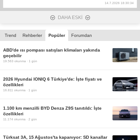
14.7.2026 18:30:34
DAHA ESKİ
Trend
Rehberler
Popüler
Forumdan
ABD'de ısı pompası satışları klimaları yakında
geçebilir
19.563
okunma ·
1 gün
2026 Hyundai IONIQ 6 Türkiye'de: İşte fiyatı ve
özellikleri
16.811
okunma ·
1 gün
1.100 km menzilli BYD Denza Z9S tanıtıldı: İşte
özellikleri
11.174
okunma ·
2 gün
Türksat 3A, 15 Ağustos'ta kapanıyor: SD kanallar