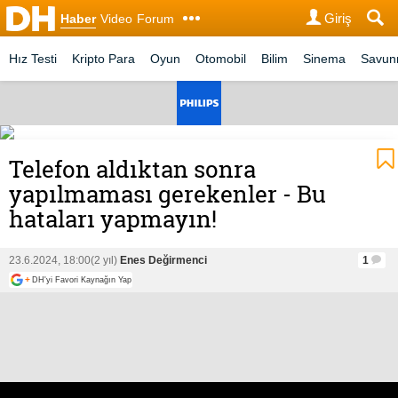
Giriş
Haber
Video
Forum
Hız Testi
Kripto Para
Oyun
Otomobil
Bilim
Sinema
Savu
Telefon aldıktan sonra
yapılmaması gerekenler - Bu
hataları yapmayın!
23.6.2024, 18:00
(2 yıl)
Enes Değirmenci
1
+
DH'yi Favori Kaynağın Yap