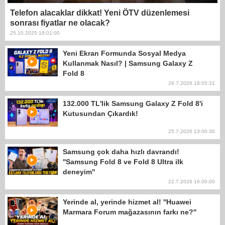
Telefon alacaklar dikkat! Yeni ÖTV düzenlemesi
sonrası fiyatlar ne olacak?
25.10.2025 18:01:00
Yeni Ekran Formunda Sosyal Medya
Kullanmak Nasıl? | Samsung Galaxy Z
Fold 8
29.7.2026 18:05:31
132.000 TL'lik Samsung Galaxy Z Fold 8'i
Kutusundan Çıkardık!
25.7.2026 13:00:30
Samsung çok daha hızlı davrandı!
''Samsung Fold 8 ve Fold 8 Ultra ilk
deneyim''
22.7.2026 16:00:00
Yerinde al, yerinde hizmet al! ''Huawei
Marmara Forum mağazasının farkı ne?''