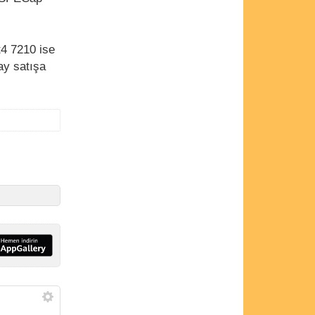
t4 7210 ise
ay satışa