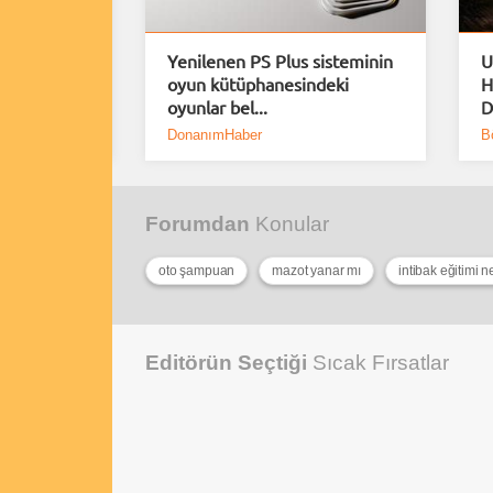
uiem için
Yenilenen PS Plus sisteminin
U
Demo
oyun kütüphanesindeki
H
oyunlar bel...
D
DonanımHaber
B
Forumdan
Konular
oto şampuan
mazot yanar mı
intibak eğitimi n
Editörün Seçtiği
Sıcak Fırsatlar