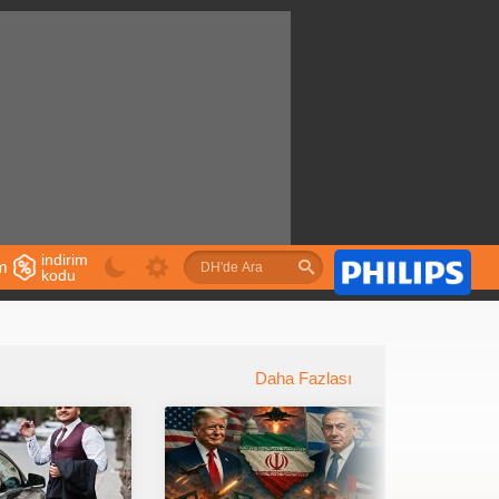
indirim
im
kodu
u
Daha Fazlası