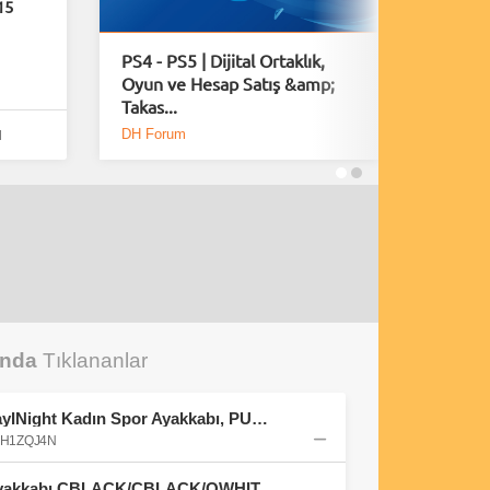
15
PS4 - PS5 | Dijital Ortaklık,
Playsta
Oyun ve Hesap Satış &amp;
Fırsatla
Takas...
DH Forum
DH Foru
l
unda
Tıklananlar
PUMA BELLA DONNA DayINight Kadın Spor Ayakkabı, PUMA Black-PUMA Silver, 35.5 : Amazon.com.tr: Moda
0FH1ZQJ4N
adidas Erkek PARK ST Ayakkabı CBLACK/CBLACK/OWHITE 44 2/3 : Amazon.com.tr: Moda