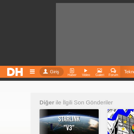
Giriş
Tekno
Haber
Video
Galeri
Forum
Film
Diğer
ile İlgili Son Gönderiler
Fiyatla
İnst