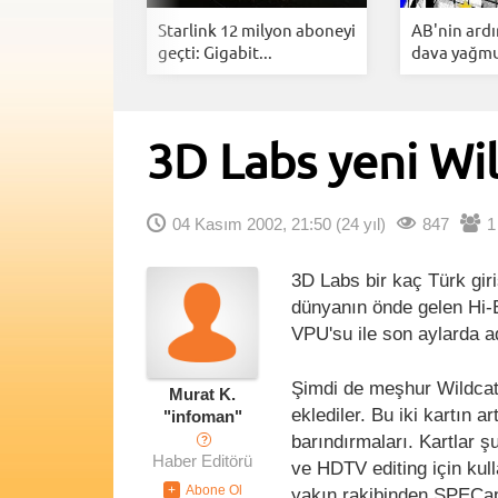
ng YouTube
Starlink 12 milyon aboneyi
AB'nin ard
Arkasınd...
geçti: Gigabit...
dava yağmur
3D Labs yeni Wil
04 Kasım 2002, 21:50
(24 yıl)
847
1
3D Labs bir kaç Türk giri
dünyanın önde gelen Hi-En
VPU'su ile son aylarda ad
Şimdi de meşhur Wildcat 
Murat K.
eklediler. Bu iki kartın 
"infoman"
barındırmaları. Kartlar
?
Haber Editörü
ve HDTV editing için kul
yakın rakibinden SPECap