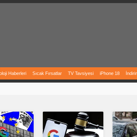
loji
Haberleri
Sıcak
Fırsatlar
TV
Tavsiyesi
iPhone
18
İndir
Önerileri
Türkiye
Araba
Fiyatları
Yapay
Zeka
Şarj
İstasyon
rı
Vizyondaki
Filmler
Bitcoin
Dizi
Önerileri
Telefon
Önerileri
agram
Dondurma
İnstagram
Çöktü
Mü