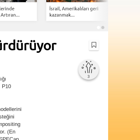
lerinde
İsrail, Amerikalıları geri
Cloudfla
 Artıran...
kazanmak...
botlarına 
sürdürüyor
3
ığı
ı P10
odellerini
steğini
mpositing
or. (En
e SPECap