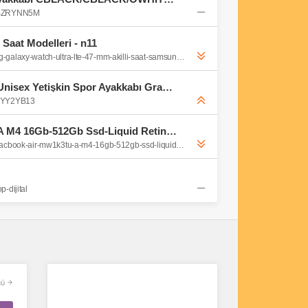
B0BZRYNN5M
lı Saat Modelleri - n11
https://www.n11.com/urun/samsung-galaxy-watch-ultra-lte-47-mm-akilli-saat-samsung-turkiye-garantili-56077661?magaza=mediamarkt
PUMA PUMA Smash 3.0 Unisex Yetişkin Spor Ayakkabı Gray Tile-PUMA Black-White 37 : Amazon.com.tr: Moda
09YY2YB13
MacBook Air MW1K3TU/A M4 16Gb-512Gb Ssd-Liquid Retina-15.3inc-Yıldız Işığı - Vatan Bilgisayar
https://www.vatanbilgisayar.com/macbook-air-mw1k3tu-a-m4-16gb-512gb-ssd-liquid-retina-15-3inc-yildiz-isigi.html
-dijital
ü