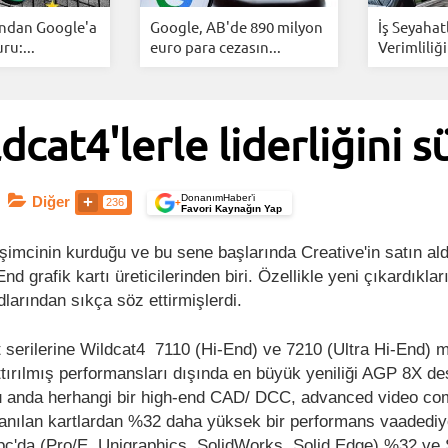
ından Google'a
Google, AB'de 890 milyon
İş Seyahat
u:...
euro para cezasın...
Verimliliği
dcat4'lerle liderliğini 
DonanımHaber’i
Diğer
236
+
Favori Kaynağın Yap
şimcinin kurduğu ve bu sene başlarında Creative'in satın ald
d grafik kartı üreticilerinden biri. Özellikle yeni çıkardıklar
larından sıkça söz ettirmişlerdi.
serilerine Wildcat4 7110 (Hi-End) ve 7210 (Ultra Hi-End) m
arttırılmış performansları dışında en büyük yeniliği AGP 8X de
 şu anda herhangi bir high-end CAD/ DCC, advanced video co
lanılan kartlardan %32 daha yüksek bir performans vaadediy
c'da (Pro/E, Unigraphics, SolidWorks, Solid Edge) %32 v