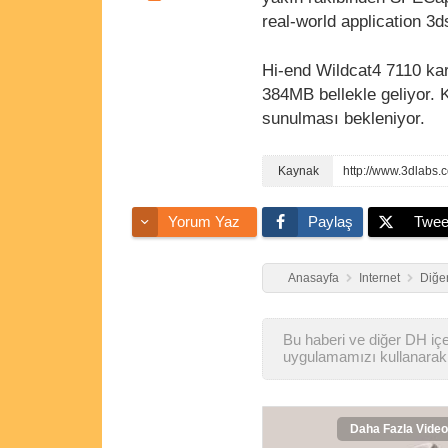
real-world application 3
Hi-end Wildcat4 7110 kar
384MB bellekle geliyor. 
sunulması bekleniyor.
http://www.3dlabs.
Yorum Yaz
Paylaş
Twee
Anasayfa
Internet
Diğer
Bu haberi ve diğer DH içer
uygulamamızı kullanarak 
Daha Fazla Video