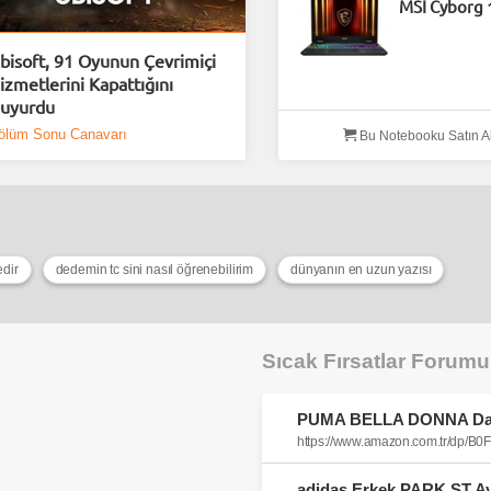
MSI Cyborg 
bisoft, 91 Oyunun Çevrimiçi
izmetlerini Kapattığını
uyurdu
ölüm Sonu Canavarı
Bu Notebooku Satın A
edir
dedemin tc sini nasıl öğrenebilirim
dünyanın en uzun yazısı
Sıcak Fırsatlar Forum
https://www.amazon.com.tr/dp/B