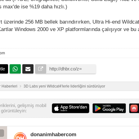
ds max'de ise %19 daha hızlı.)
t üzerinde 256 MB bellek barındırırken, Ultra Hi-end Wildca
Kartlar Windows 2000 ve XP platformlarında çalışıyor ve bu 
com
tle
 Haberleri
3D Labs yeni Wildcat4'lerle liderliğini sürdürüyor
iklerini, gelişmiş mobil
görüntüleyin:
donanimhabercom