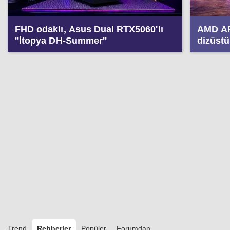
FHD odaklı, Asus Dual RTX5060'lı
AMD APU
''İtopya DH-Summer''
dizüstü
Trend
Rehberler
Popüler
Forumdan