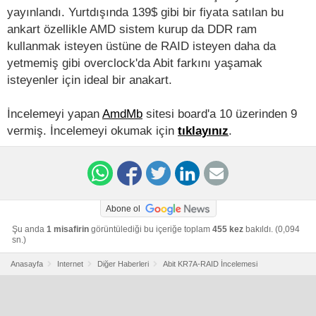
yayınlandı. Yurtdışında 139$ gibi bir fiyata satılan bu
ankart özellikle AMD sistem kurup da DDR ram
kullanmak isteyen üstüne de RAID isteyen daha da
yetmemiş gibi overclock'da Abit farkını yaşamak
isteyenler için ideal bir anakart.
İncelemeyi yapan
AmdMb
sitesi board'a 10 üzerinden 9
vermiş. İncelemeyi okumak için
tıklayınız
.
Abone ol
Şu anda
1 misafirin
görüntülediği bu içeriğe toplam
455 kez
bakıldı. (0,094
sn.)
Anasayfa
Internet
Diğer Haberleri
Abit KR7A-RAID İncelemesi