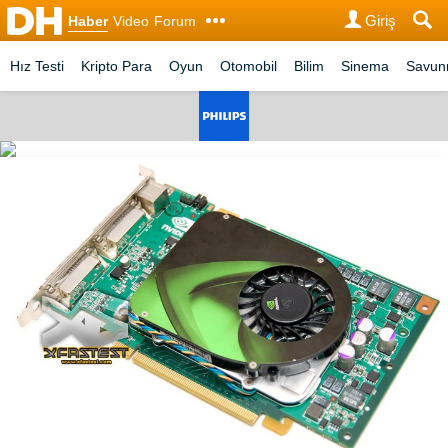
Giriş
Haber
Video
Forum
Hız Testi
Kripto Para
Oyun
Otomobil
Bilim
Sinema
Savu