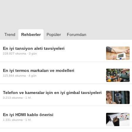
Trend
Rehberler
Popüler
Forumdan
En iyi tansiyon aleti tavsiyeleri
228.827
okunma ·
3 gün
En iyi termos markaları ve modelleri
115.944
okunma ·
4 gün
Telefon ve kameralar için en iyi gimbal tavsiyeleri
3.213
okunma ·
1 hf.
En iyi HDMI kablo önerisi
1.331
okunma ·
1 hf.