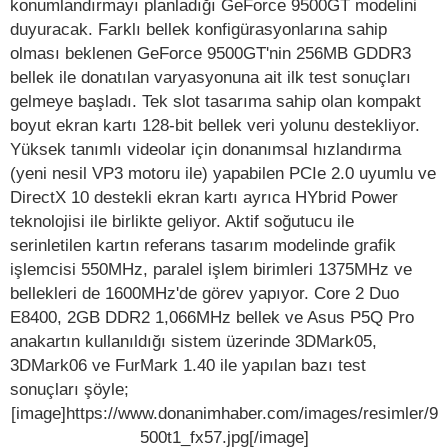
konumlandırmayı planladığı GeForce 9500GT modelini
duyuracak. Farklı bellek konfigürasyonlarına sahip
olması beklenen GeForce 9500GT'nin 256MB GDDR3
bellek ile donatılan varyasyonuna ait ilk test sonuçları
gelmeye başladı. Tek slot tasarıma sahip olan kompakt
boyut ekran kartı 128-bit bellek veri yolunu destekliyor.
Yüksek tanımlı videolar için donanımsal hızlandırma
(yeni nesil VP3 motoru ile) yapabilen PCIe 2.0 uyumlu ve
DirectX 10 destekli ekran kartı ayrıca HYbrid Power
teknolojisi ile birlikte geliyor. Aktif soğutucu ile
serinletilen kartın referans tasarım modelinde grafik
işlemcisi 550MHz, paralel işlem birimleri 1375MHz ve
bellekleri de 1600MHz'de görev yapıyor. Core 2 Duo
E8400, 2GB DDR2 1,066MHz bellek ve Asus P5Q Pro
anakartın kullanıldığı sistem üzerinde 3DMark05,
3DMark06 ve FurMark 1.40 ile yapılan bazı test
sonuçları şöyle;
[image]https://www.donanimhaber.com/images/resimler/9
500t1_fx57.jpg[/image]