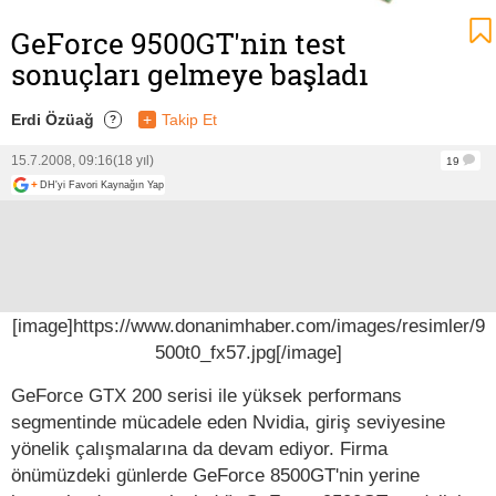
GeForce 9500GT'nin test
sonuçları gelmeye başladı
Erdi Özüağ
+
Takip Et
?
15.7.2008, 09:16
(18 yıl)
19
+
DH'yi Favori Kaynağın Yap
[image]https://www.donanimhaber.com/images/resimler/9
500t0_fx57.jpg[/image]
GeForce GTX 200 serisi ile yüksek performans
segmentinde mücadele eden Nvidia, giriş seviyesine
yönelik çalışmalarına da devam ediyor. Firma
önümüzdeki günlerde GeForce 8500GT'nin yerine