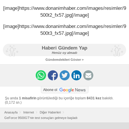
[image]https://www.donanimhaber.com/images/resimler/9
500t2_fx57.jpg[/image]
[image]https://www.donanimhaber.com/images/resimler/9
500t3_fx57.jpg[/image]
Haberi Gündem Yap
Henüz oy almadı
Gündemdekileri Göster >
Abone ol
Şu anda
1 misafirin
görüntülediği bu içeriğe toplam
8431 kez
bakıldı.
(0,172 sn.)
Anasayfa
Internet
Diğer Haberleri
GeForce 9500GT'nin test sonuçları gelmeye başladı