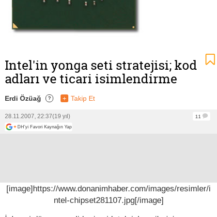
Intel'in yonga seti stratejisi; kod
adları ve ticari isimlendirme
Erdi Özüağ
+
Takip Et
?
28.11.2007, 22:37
(19 yıl)
11
+
DH'yi Favori Kaynağın Yap
[image]https://www.donanimhaber.com/images/resimler/i
ntel-chipset281107.jpg[/image]