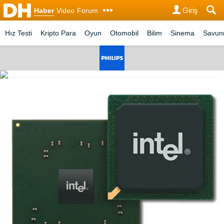
Giriş
Haber
Video
Forum
Hız Testi
Kripto Para
Oyun
Otomobil
Bilim
Sinema
Savu