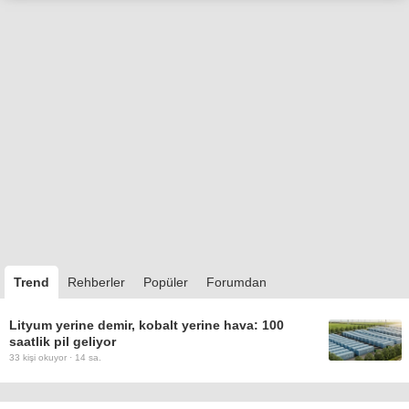
Trend
Rehberler
Popüler
Forumdan
Lityum yerine demir, kobalt yerine hava: 100
saatlik pil geliyor
33
kişi okuyor ·
14 sa.