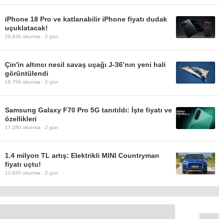
iPhone 18 Pro ve katlanabilir iPhone fiyatı dudak
uçuklatacak!
29.936
okunma ·
2 gün
Çin'in altıncı nesil savaş uçağı J-36’nın yeni hali
görüntülendi
19.796
okunma ·
2 gün
Samsung Galaxy F70 Pro 5G tanıtıldı: İşte fiyatı ve
özellikleri
17.280
okunma ·
2 gün
1.4 milyon TL artış: Elektrikli MINI Countryman
fiyatı uçtu!
13.835
okunma ·
2 gün