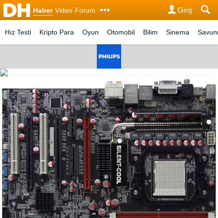
Giriş
Haber
Video
Forum
Hız Testi
Kripto Para
Oyun
Otomobil
Bilim
Sinema
Savu