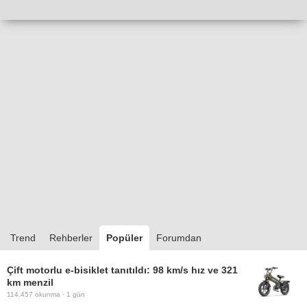
Trend
Rehberler
Popüler
Forumdan
Çift motorlu e-bisiklet tanıtıldı: 98 km/s hız ve 321
km menzil
114.457
okunma ·
1 gün