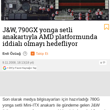
J&W, 790GX yonga setli
anakartıyla AMD platformunda
iddialı olmayı hedefliyor
Erdi Özüağ
+
Takip Et
?
9.11.2008, 18:13
(18 yıl)
8
+
DH'yi Favori Kaynağın Yap
Son olarak medya bilgisayarları için hazırladığı 780G
yonga setli Mini-ITX anakartı ile gündeme gelen J&W