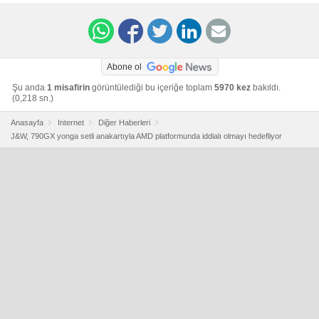
Abone ol
Şu anda
1 misafirin
görüntülediği bu içeriğe toplam
5970 kez
bakıldı.
(0,218 sn.)
Anasayfa
Internet
Diğer Haberleri
J&W, 790GX yonga setli anakartıyla AMD platformunda iddialı olmayı hedefliyor