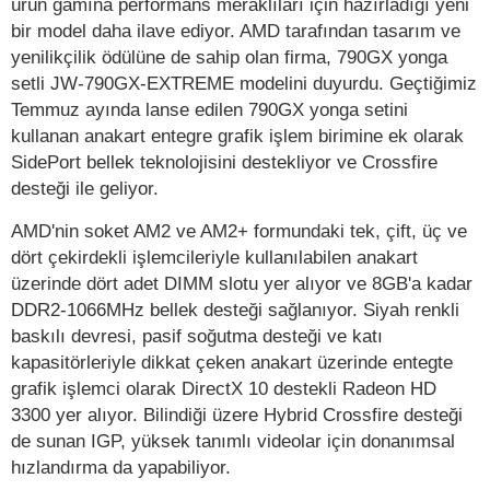
ürün gamına performans meraklıları için hazırladığı yeni
bir model daha ilave ediyor. AMD tarafından tasarım ve
yenilikçilik ödülüne de sahip olan firma, 790GX yonga
setli
JW-790GX-EXTREME
modelini duyurdu. Geçtiğimiz
Temmuz ayında lanse edilen 790GX yonga setini
kullanan anakart entegre grafik işlem birimine ek olarak
SidePort bellek teknolojisini destekliyor ve Crossfire
desteği ile geliyor.
AMD'nin soket AM2 ve AM2+ formundaki tek, çift, üç ve
dört çekirdekli işlemcileriyle kullanılabilen anakart
üzerinde dört adet DIMM slotu yer alıyor ve 8GB'a kadar
DDR2-1066MHz bellek desteği sağlanıyor. Siyah renkli
baskılı devresi, pasif soğutma desteği ve katı
kapasitörleriyle dikkat çeken anakart üzerinde entegte
grafik işlemci olarak DirectX 10 destekli Radeon HD
3300 yer alıyor. Bilindiği üzere Hybrid Crossfire desteği
de sunan IGP, yüksek tanımlı videolar için donanımsal
hızlandırma da yapabiliyor.