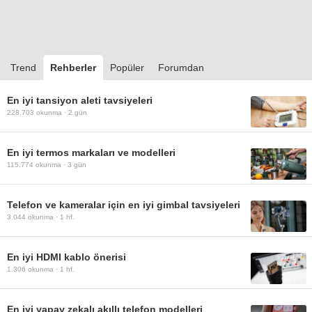
Trend
Rehberler
Popüler
Forumdan
En iyi tansiyon aleti tavsiyeleri
228.703
okunma ·
2 gün
En iyi termos markaları ve modelleri
115.774
okunma ·
3 gün
Telefon ve kameralar için en iyi gimbal tavsiyeleri
3.044
okunma ·
1 hf.
En iyi HDMI kablo önerisi
1.306
okunma ·
1 hf.
En iyi yapay zekalı akıllı telefon modelleri