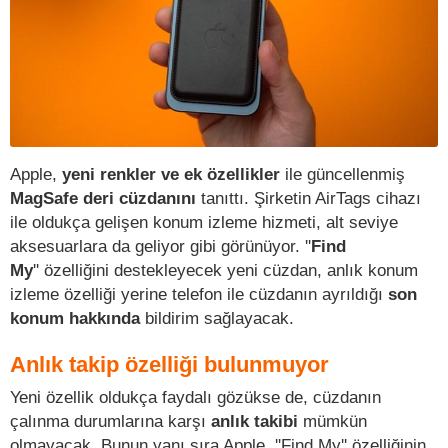
Apple,
yeni renkler ve ek özellikler
ile güncellenmiş
MagSafe deri cüzdanını
tanıttı. Şirketin AirTags cihazı
ile oldukça gelişen konum izleme hizmeti, alt seviye
aksesuarlara da geliyor gibi görünüyor. ''
Find
My
'' özelliğini destekleyecek yeni cüzdan, anlık konum
izleme özelliği yerine telefon ile cüzdanın ayrıldığı
son
konum hakkında
bildirim sağlayacak.
Anlık takip özelliği bulunmuyor
Yeni özellik oldukça faydalı gözükse de, cüzdanın
çalınma durumlarına karşı
anlık takibi
mümkün
olmayacak. Bunun yanı sıra Apple, ''Find My'' özelliğinin