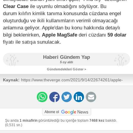
Clear Case
ile uyumlu olmadığını söylüyor. Bu
durum kılıfın kimlik tanıma konusunda cüzdana engel
oluşturduğu ve ikili kullanımların verimli olmayacağı
anlamına geliyor. Apple'dan bu konu hakkında detaylı
bilgi beklenirken,
Apple MagSafe
deri cüzdanı
59 dolar
fiyatı ile satışa sunulacak.
Haberi Gündem Yap
5 oy aldı
Gündemdekileri Göster >
Kaynak:
https://www.theverge.com/2021/9/14/22674261/apple-
iphone-leather-wallet-magsafe-find-my-tracking
Abone ol
Şu anda
1 misafirin
görüntülediği bu içeriğe toplam
7468 kez
bakıldı.
(0,531 sn.)