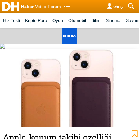
Giriş
Haber
Video
Forum
Hız Testi
Kripto Para
Oyun
Otomobil
Bilim
Sinema
Savu
Apple, konum takibi özelliği