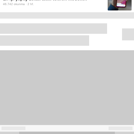
46.742
okunma ·
2 hf.