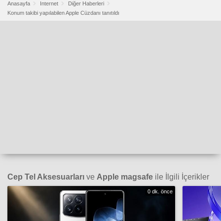
Anasayfa
Internet
Diğer Haberleri
Konum takibi yapılabilen Apple Cüzdanı tanıtıldı
Cep Tel Aksesuarları
ve
Apple magsafe
ile İlgili İçerikler
0 dk. önce