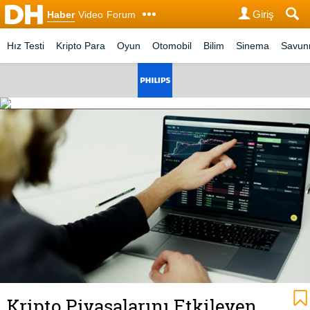
Giriş
Haber
Video
Forum
Hız Testi
Kripto Para
Oyun
Otomobil
Bilim
Sinema
Savu
Kripto Piyasalarını Etkileyen