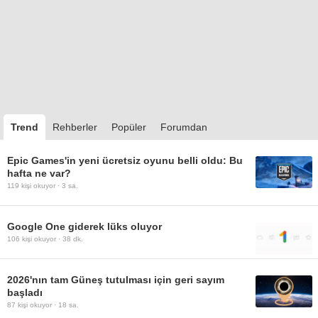
Trend
Rehberler
Popüler
Forumdan
Epic Games'in yeni ücretsiz oyunu belli oldu: Bu
hafta ne var?
119
kişi okuyor ·
3 sa.
Google One giderek lüks oluyor
106
kişi okuyor ·
38 dk.
2026'nın tam Güneş tutulması için geri sayım
başladı
87
kişi okuyor ·
18 sa.