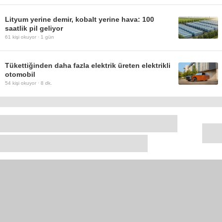
Lityum yerine demir, kobalt yerine hava: 100
saatlik pil geliyor
61
kişi okuyor ·
1 gün
Tükettiğinden daha fazla elektrik üreten elektrikli
otomobil
54
kişi okuyor ·
8 dk.