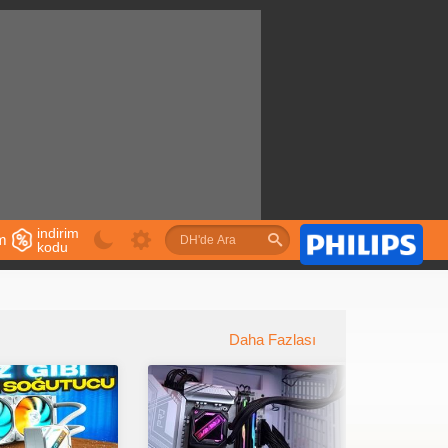
indirim
im
kodu
u
Daha Fazlası