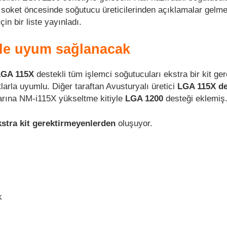
soket öncesinde soğutucu üreticilerinden açıklamalar gelme
in bir liste yayınladı.
yle uyum sağlanacak
LGA 115X
destekli tüm işlemci soğutucuları ekstra bir kit g
arla uyumlu. Diğer taraftan Avusturyalı üretici
LGA 115X de
arına NM-i115X yükseltme kitiyle
LGA 1200
desteği eklemiş
kstra kit gerektirmeyenlerden
oluşuyor.
k