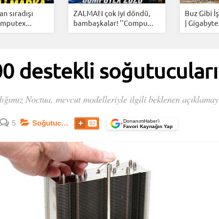
n sıradışı
ZALMAN çok iyi döndü,
Buz Gibi İ
omputex...
bambaşkalar! ''Compu...
| Gigabyte.
0 destekli soğutucuları
ığımız Noctua, mevcut modelleriyle ilgili beklenen açıklamayı
DonanımHaber’i
5
Soğutucular / Fanlar
82
+
Favori Kaynağın Yap