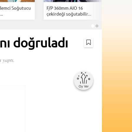
şlemci Soğutucu
F/P 360mm AIO 16
Zalman, 
..
çekirdeği soğutabilir...
tasarımlı 
nı doğruladı
 yaptı.
Oy Ver