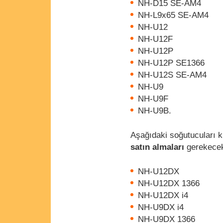
NH-D15 SE-AM4
NH-L9x65 SE-AM4
NH-U12
NH-U12F
NH-U12P
NH-U12P SE1366
NH-U12S SE-AM4
NH-U9
NH-U9F
NH-U9B.
Aşağıdaki soğutucuları k
satın almaları
gerekece
NH-U12DX
NH-U12DX 1366
NH-U12DX i4
NH-U9DX i4
NH-U9DX 1366