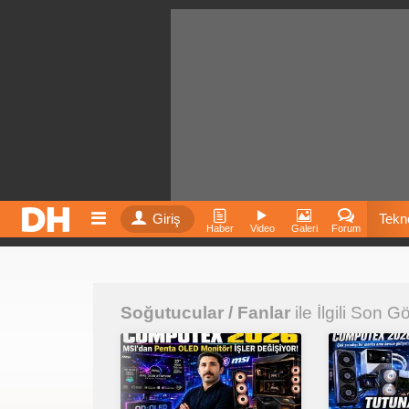
Giriş
Tekno
Haber
Video
Galeri
Forum
Film
Soğutucular / Fanlar
ile İlgili Son G
Fiyatla
İnst