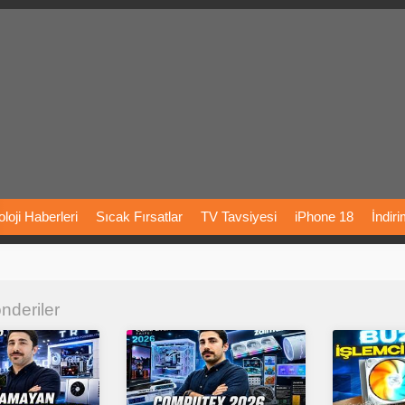
loji
Haberleri
Sıcak
Fırsatlar
TV
Tavsiyesi
iPhone
18
İndir
Önerileri
Türkiye
Araba
Fiyatları
Yapay
Zeka
Şarj
İstasyon
önderiler
rı
Vizyondaki
Filmler
Bitcoin
Dizi
Önerileri
Telefon
Önerileri
agram
Dondurma
İnstagram
Çöktü
Mü