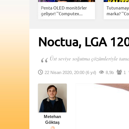
ex 2025’te
Penta OLED monitörler
Tutunamaya
ına...
geliyor! ''Computex...
marka? ''C
Noctua, LGA 120
Üst seviye soğutma çözümleriyle tanıd
22 Nisan 2020, 20:00
(6 yıl)
8,9b
1
Metehan
Göktaş
?