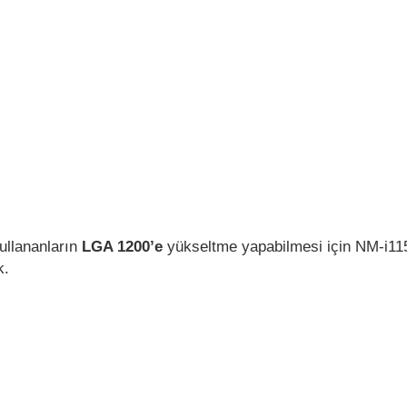
ullananların
LGA 1200’e
yükseltme yapabilmesi için NM-i115
k.