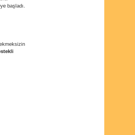
ye başladı.
erekmeksizin
stekli
.