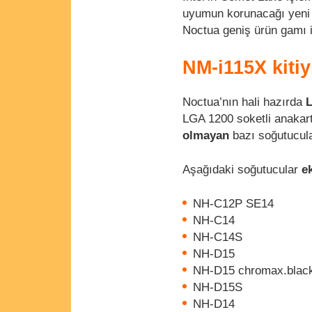
uyumun korunacağı yeni 
Noctua geniş ürün gamı iç
NM-i115X kiti
Noctua’nın hali hazırda
LGA 1200 soketli anakartl
olmayan
bazı soğutucul
Aşağıdaki soğutucular
e
NH-C12P SE14
NH-C14
NH-C14S
NH-D15
NH-D15 chromax.blac
NH-D15S
NH-D14