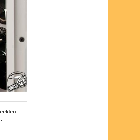
cekleri
k.