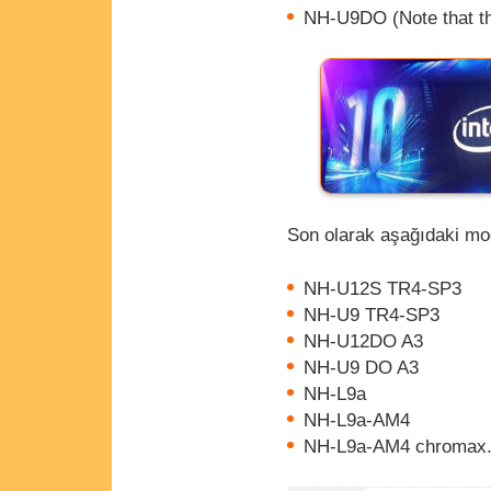
NH-U9DO (Note that the
Son olarak aşağıdaki mode
NH-U12S TR4-SP3
NH-U9 TR4-SP3
NH-U12DO A3
NH-U9 DO A3
NH-L9a
NH-L9a-AM4
NH-L9a-AM4 chromax.