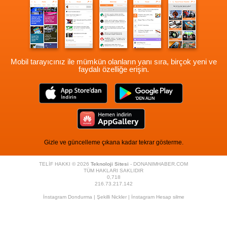
Mobil tarayıcınız ile mümkün olanların yanı sıra, birçok yeni ve
faydalı özelliğe erişin.
Gizle ve güncelleme çıkana kadar tekrar gösterme.
TELİF HAKKI © 2026
Teknoloji Sitesi
- DONANIMHABER.COM
TÜM HAKLARI SAKLIDIR
0,718
216.73.217.142
İnstagram Dondurma
|
Şekilli Nickler
|
İnstagram Hesap silme