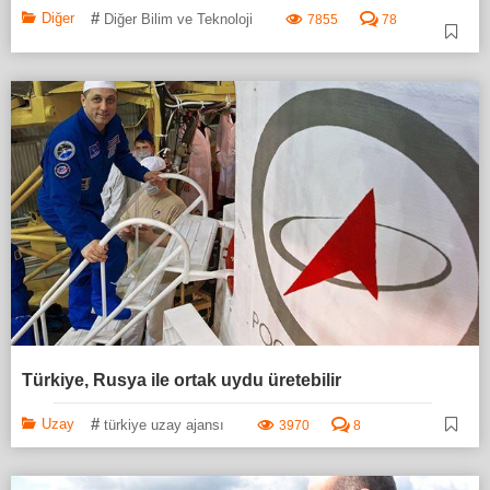
#
Diğer
Diğer Bilim ve Teknoloji
7855
78
Türkiye, Rusya ile ortak uydu üretebilir
#
Uzay
türkiye uzay ajansı
3970
8