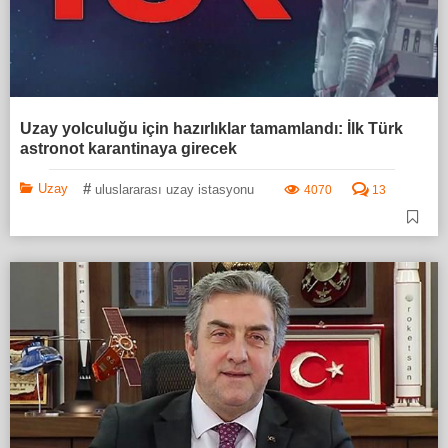
Uzay yolculuğu için hazırlıklar tamamlandı: İlk Türk
astronot karantinaya girecek
#
Uzay
uluslararası uzay istasyonu
4070
13