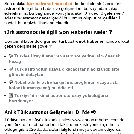
Son dakika
türk astronot haberleri
de dahil olmak üzere türk
astronot ile ilgili tüm haber ve gelişmeleri, bu sayfadan takip
edebilirsiniz. Bu bağlamda konuyla alakalı 0 video, 0 galeri ve 7
adet
türk astronot haber
içeriği bulunmuş olup, tüm içerikler 1
sayfalı bu arşivde listelenmektedir.
türk astronot İle İlgili Son Haberler Neler ❓
DonanımHaber’deki
güncel türk astronot haberleri
içinde dikkat
çeken gelişmeler şöyle 🔽
🚀
Türkiye Uzay Ajansı'nın astronot yerine isim önerisi:
Fezagir
💯
Türk astronotun uzaya çıkacağı tarih açıklandı: İşte
görevin detayları
💬
Nobel ödüllü astrofizikçi; insanoğlunun uzaya asla
koloni kuramayacağını iddia etti
🆕
Türkiye'nin ikinci astronotu uzay yolculuğuna
hazırlanıyor
Anlık Türk astronot Gelişmeleri DH’de 📢
Türkiye'nin en büyük teknoloji sitesi www.donanimhaber.com'da,
yeni türk astronot haberlerini takip etmek isteyenler için her yıl
olduğu gibi 2026’da da sizleri bilgilendirmeye devam ediyoruz.