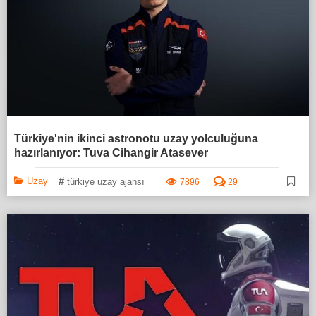
Türkiye'nin ikinci astronotu uzay yolculuğuna
hazırlanıyor: Tuva Cihangir Atasever
#
Uzay
türkiye uzay ajansı
7896
29