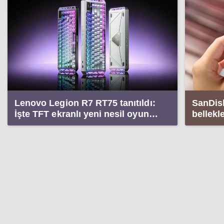
Lenovo Legion R7 RT75 tanıtıldı:
SanDisk
İşte TFT ekranlı yeni nesil oyun
bellekl
klavyesi