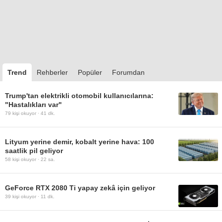
Trend
Rehberler
Popüler
Forumdan
Trump'tan elektrikli otomobil kullanıcılarına:
"Hastalıkları var"
79
kişi okuyor ·
41 dk.
Lityum yerine demir, kobalt yerine hava: 100
saatlik pil geliyor
58
kişi okuyor ·
22 sa.
GeForce RTX 2080 Ti yapay zekâ için geliyor
39
kişi okuyor ·
11 dk.