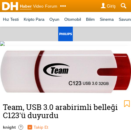
Giriş
Haber
Video
Forum
Hız Testi
Kripto Para
Oyun
Otomobil
Bilim
Sinema
Savu
Team, USB 3.0 arabirimli belleği
C123'ü duyurdu
knight
+
Takip Et
?