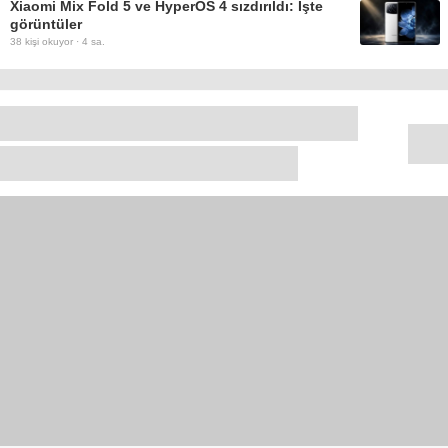
Xiaomi Mix Fold 5 ve HyperOS 4 sızdırıldı: İşte
görüntüler
38
kişi okuyor ·
4 sa.