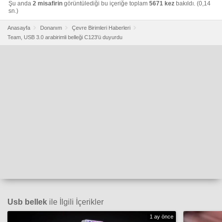
Şu anda
2 misafirin
görüntülediği bu içeriğe toplam
5671 kez
bakıldı. (0,14
sn.)
Anasayfa
Donanım
Çevre Birimleri Haberleri
Team, USB 3.0 arabirimli belleği C123'ü duyurdu
Usb bellek
ile İlgili İçerikler
1 ay önce