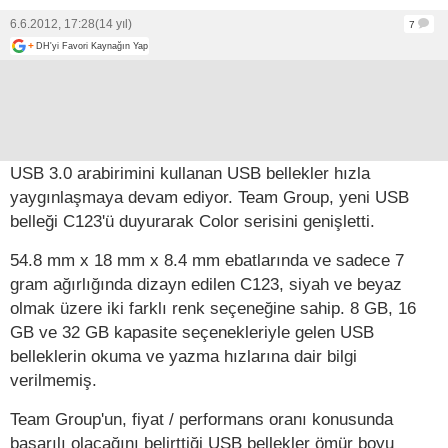
6.6.2012, 17:28
(14 yıl)
7
+
DH'yi Favori Kaynağın Yap
USB 3.0 arabirimini kullanan USB bellekler hızla
yaygınlaşmaya devam ediyor. Team Group, yeni USB
belleği C123'ü duyurarak Color serisini genişletti.
54.8 mm x 18 mm x 8.4 mm ebatlarında ve sadece 7
gram ağırlığında dizayn edilen C123, siyah ve beyaz
olmak üzere iki farklı renk seçeneğine sahip. 8 GB, 16
GB ve 32 GB kapasite seçenekleriyle gelen USB
belleklerin okuma ve yazma hızlarına dair bilgi
verilmemiş.
Team Group'un, fiyat / performans oranı konusunda
başarılı olacağını belirttiği USB bellekler ömür boyu