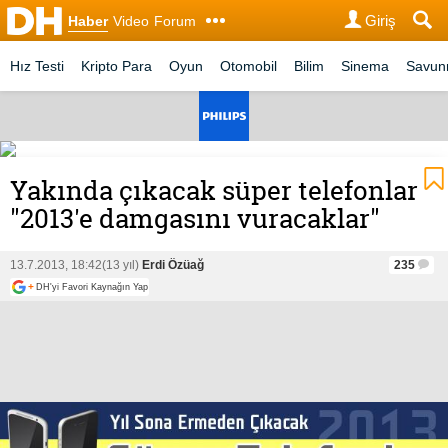
Giriş
Haber
Video
Forum
Hız Testi
Kripto Para
Oyun
Otomobil
Bilim
Sinema
Savu
Yakında çıkacak süper telefonlar
"2013'e damgasını vuracaklar"
13.7.2013, 18:42
(13 yıl)
Erdi Özüağ
235
+
DH'yi Favori Kaynağın Yap