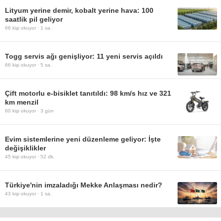
Lityum yerine demir, kobalt yerine hava: 100
saatlik pil geliyor
66
kişi okuyor ·
1 sa.
Togg servis ağı genişliyor: 11 yeni servis açıldı
66
kişi okuyor ·
5 sa.
Çift motorlu e-bisiklet tanıtıldı: 98 km/s hız ve 321
km menzil
60
kişi okuyor ·
3 gün
Evim sistemlerine yeni düzenleme geliyor: İşte
değişiklikler
45
kişi okuyor ·
52 dk.
Türkiye'nin imzaladığı Mekke Anlaşması nedir?
43
kişi okuyor ·
1 sa.