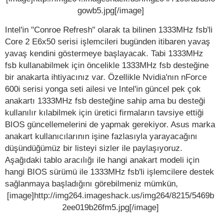
gowb5.jpg[/image]
Intel'in "Conroe Refresh" olarak ta bilinen 1333MHz fsb'li
Core 2 E6x50 serisi işlemcileri bugünden itibaren yavaş
yavaş kendini göstermeye başlayacak. Tabi 1333MHz
fsb kullanabilmek için öncelikle 1333MHz fsb desteğine
bir anakarta ihtiyacınız var. Özellikle Nvidia'nın nForce
600i serisi yonga seti ailesi ve Intel'in güncel pek çok
anakartı 1333MHz fsb desteğine sahip ama bu desteği
kullanılır kılabilmek için üretici firmaların tavsiye ettiği
BIOS güncellemelerini de yapmak gerekiyor. Asus marka
anakart kullanıcılarının işine fazlasıyla yarayacağını
düşündüğümüz bir listeyi sizler ile paylaşıyoruz.
Aşağıdaki tablo aracılığı ile hangi anakart modeli için
hangi BIOS sürümü ile 1333MHz fsb'li işlemcilere destek
sağlanmaya başladığını görebilmeniz mümkün,
[image]http://img264.imageshack.us/img264/8215/5469b
2ee019b26fm5.jpg[/image]