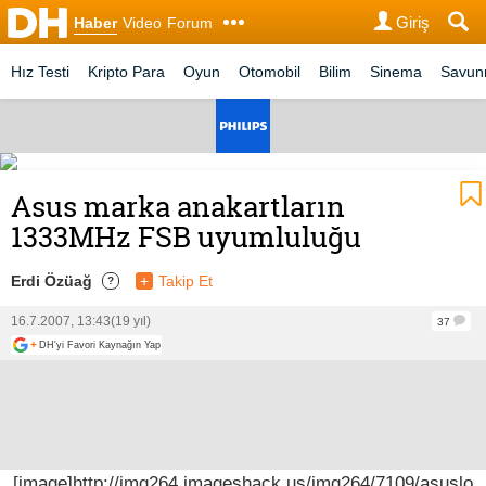
Giriş
Haber
Video
Forum
Hız Testi
Kripto Para
Oyun
Otomobil
Bilim
Sinema
Savu
Asus marka anakartların
1333MHz FSB uyumluluğu
Erdi Özüağ
+
Takip Et
?
16.7.2007, 13:43
(19 yıl)
37
+
DH'yi Favori Kaynağın Yap
[image]http://img264.imageshack.us/img264/7109/asuslo