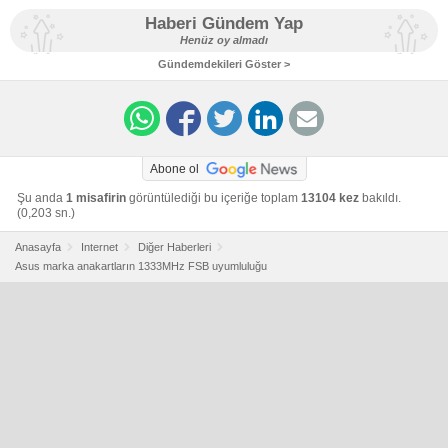
Haberi Gündem Yap
Henüz oy almadı
Gündemdekileri Göster >
Abone ol
Şu anda
1 misafirin
görüntülediği bu içeriğe toplam
13104 kez
bakıldı.
(0,203 sn.)
Anasayfa
Internet
Diğer Haberleri
Asus marka anakartların 1333MHz FSB uyumluluğu