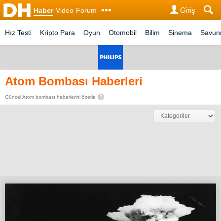
Giriş
Haber
Video
Forum
Hız Testi
Kripto Para
Oyun
Otomobil
Bilim
Sinema
Savu
Atom Bombası Haberleri
Güncel Atom bombası haberlerini özetle
?