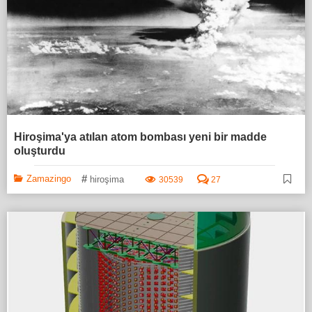
Hiroşima'ya atılan atom bombası yeni bir madde
oluşturdu
#
Zamazingo
hiroşima
30539
27