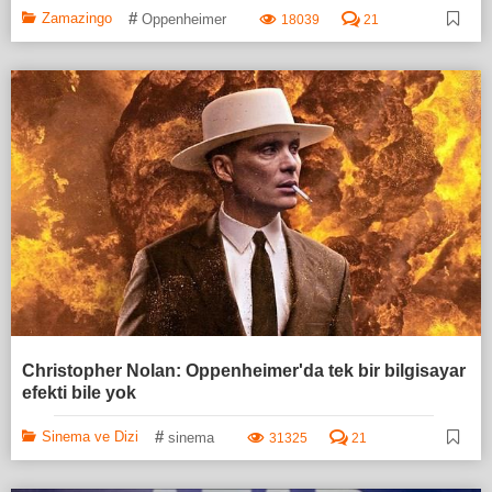
#
Zamazingo
Oppenheimer
18039
21
Christopher Nolan: Oppenheimer'da tek bir bilgisayar
efekti bile yok
#
Sinema ve Dizi
sinema
31325
21