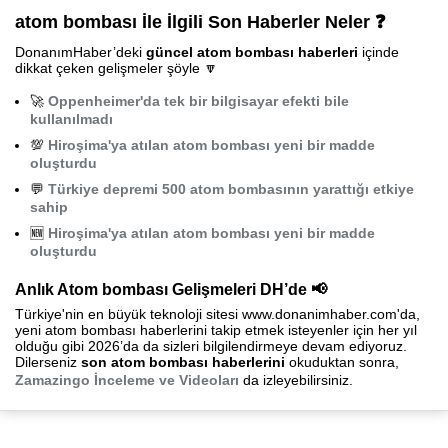
atom bombası İle İlgili Son Haberler Neler ❓
DonanımHaber’deki
güncel atom bombası haberleri
içinde
dikkat çeken gelişmeler şöyle 🔽
🚀
Oppenheimer'da tek bir bilgisayar efekti bile
kullanılmadı
💯
Hiroşima'ya atılan atom bombası yeni bir madde
oluşturdu
💬
Türkiye depremi 500 atom bombasının yarattığı etkiye
sahip
🆕
Hiroşima'ya atılan atom bombası yeni bir madde
oluşturdu
Anlık Atom bombası Gelişmeleri DH’de 📢
Türkiye'nin en büyük teknoloji sitesi www.donanimhaber.com'da,
yeni atom bombası haberlerini takip etmek isteyenler için her yıl
olduğu gibi 2026’da da sizleri bilgilendirmeye devam ediyoruz.
Dilerseniz
son atom bombası haberlerini
okuduktan sonra,
Zamazingo İnceleme ve Videoları
da izleyebilirsiniz.