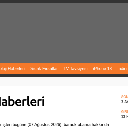
loji
Haberleri
Sıcak
Fırsatlar
TV
Tavsiyesi
iPhone
18
İndir
Önerileri
Türkiye
Araba
Fiyatları
Yapay
Zeka
Şarj
İstasyon
aberleri
rı
Vizyondaki
Filmler
Bitcoin
Dizi
Önerileri
Telefon
Önerileri
SO
3 A
agram
Dondurma
İnstagram
Çöktü
Mü
GİR
13
H
mişten bugüne (07 Ağustos 2026), barack obama hakkında