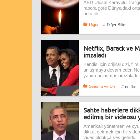
ABD Ulusal Karayolu Trafiği
rapora göre Dünya'daki orta
artacak.
#
Diğer
Diğer Bilim
Netflix, Barack ve M
imzaladı
Kendisi için orijinal dizi, fi
anlaşmaya devam eden Netfl
yapım anlaşması imzaladı.
#
Sinema ve Dizi
netflix
Sahte haberlere di
edilmiş bir videosu 
Amerikalı yönetmen ve oyunc
dikkat çekmek için bir video
video oldukça ses getirdi.