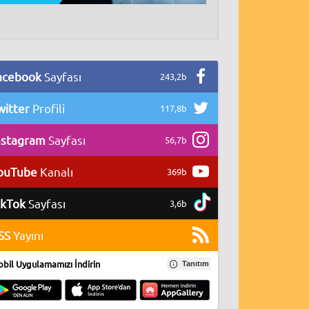
acebook
Sayfası
243,2b
witter
Profili
117,8b
nstagram
Sayfası
56,7b
ouTube
Kanalı
369b
ikTok
Sayfası
3,6b
SS
Yayını
bil Uygulamamızı İndirin
Tanıtım