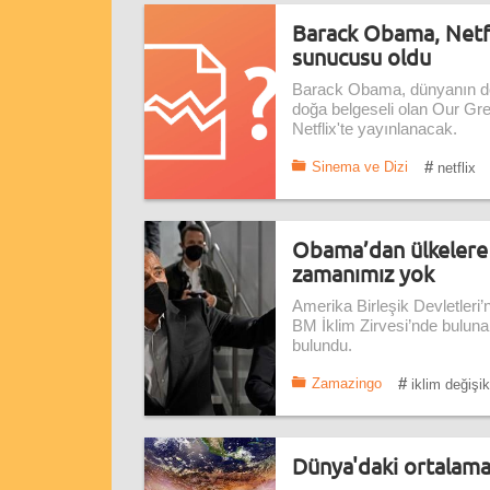
Barack Obama, Netfl
sunucusu oldu
Barack Obama, dünyanın dör
doğa belgeseli olan Our Gre
Netflix'te yayınlanacak.
#
Sinema ve Dizi
netflix
Obama’dan ülkelere i
zamanımız yok
Amerika Birleşik Devletler
BM İklim Zirvesi’nde bulun
bulundu.
#
Zamazingo
iklim değişikl
Dünya'daki ortalama 