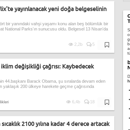
ix'te yayınlanacak yeni doğa belgeselinin
T
t bir yanındaki vahşi yaşamı konu alan beş bölümlük bir
at National Parks'ın sunucusu oldu. Belgesel 13 Nisan'da
S
o
g
b
2,2b
5
a
t
b
klim değişikliği çağrısı: Kaybedecek
N
D
h
i’nin 44.başkanı Barack Obama, şu sıralarda devam eden
an yaklaşık 200 ülkeye harekete geçme çağrısında
6,4b
18
ikleri
sıcaklık 2100 yılına kadar 4 derece artacak