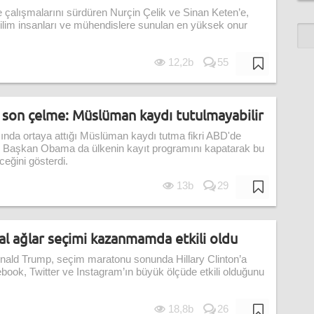
e çalışmalarını sürdüren Nurçin Çelik ve Sinan Keten’e,
lim insanları ve mühendislere sunulan en yüksek onur
12,2b
55
son çelme: Müslüman kaydı tutulmayabilir
da ortaya attığı Müslüman kaydı tutma fikri ABD'de
rak Başkan Obama da ülkenin kayıt programını kapatarak bu
ğini gösterdi.
13b
29
l ağlar seçimi kazanmamda etkili oldu
nald Trump, seçim maratonu sonunda Hillary Clinton’a
book, Twitter ve Instagram’ın büyük ölçüde etkili olduğunu
18,8b
26