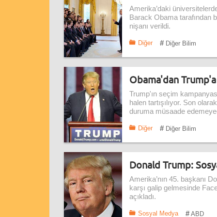
Amerika’daki üniversitelerd
Barack Obama tarafından bi
nişanı verildi.
#
Diğer
Diğer Bilim
Obama'dan Trump'a 
Trump'ın seçim kampanyasın
halen tartışılıyor. Son ola
duruma müsaade edemeyece
#
Diğer
Diğer Bilim
Donald Trump: Sosya
Amerika’nın 45. başkanı Do
karşı galip gelmesinde Face
açıkladı.
#
Sosyal Medya
ABD