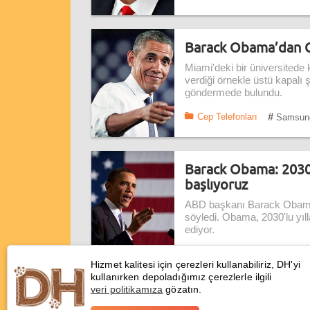
Barack Obama’dan 
Miami'deki bir üniversitede
verdiği örnekle üstü kapalı
göndermede bulundu.
#
Cep Telefonları
Samsun
Barack Obama: 2030 
başlıyoruz
ABD başkanı Barack Obama, 
söyledi. Obama, 2030'lu yıll
ediyor.
#
Uzay
nasa
Hizmet kalitesi için çerezleri kullanabiliriz, DH'yi
kullanırken depoladığımız çerezlerle ilgili
veri politikamıza
gözatın.