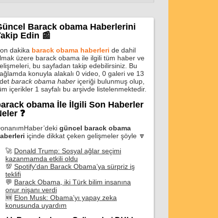
Güncel Barack obama Haberlerini
akip Edin 📰
on dakika
barack obama haberleri
de dahil
lmak üzere barack obama ile ilgili tüm haber ve
elişmeleri, bu sayfadan takip edebilirsiniz. Bu
ağlamda konuyla alakalı 0 video, 0 galeri ve 13
det
barack obama haber
içeriği bulunmuş olup,
üm içerikler 1 sayfalı bu arşivde listelenmektedir.
arack obama İle İlgili Son Haberler
eler ❓
onanımHaber’deki
güncel barack obama
aberleri
içinde dikkat çeken gelişmeler şöyle 🔽
🚀
Donald Trump: Sosyal ağlar seçimi
kazanmamda etkili oldu
💯
Spotify'dan Barack Obama’ya sürpriz iş
teklifi
💬
Barack Obama, iki Türk bilim insanına
onur nişanı verdi
🆕
Elon Musk: Obama’yı yapay zeka
konusunda uyardım