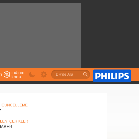
indirim
im
kodu
u
N GÜNCELLEME
Y
İLEN İÇERİKLER
ABER