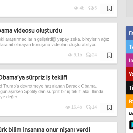
4b
6
bama videosu oluşturdu
F
i araştırmacıların geliştirdiği yapay zeka, bireylerin ağız
onlara ait olmayan konuşma videoları oluşturabiliyor.
T
9,1b
24
I
Y
bama’ya sürpriz iş teklifi
ld Trump’a devretmeye hazırlanan Barack Obama,
T
unlaşırken Spotify’dan sürpriz bir iş teklifi aldı. İlanda
eye değer.
R
16,4b
14
Mo
rk bilim insanına onur nişanı verdi