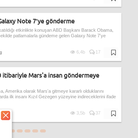
Galaxy Note 7′ye gönderme
 katıldığı etkinlikte konuşan ABD Başkanı Barack Obama,
 şekilde patlamalarla gündeme gelen Galaxy Note 7'ye
6,4b
17
g
itibariyle Mars'a insan göndermeye
Amerika olarak Mars'a gitmeye kararlı olduklarını
arda ilk insanı Kızıl Gezegen yüzeyine indireceklerini ifade
3,5b
37