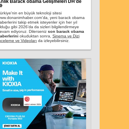
nlık Barack obama Gelişmeleri DH’de

ürkiye'nin en büyük teknoloji sitesi
ww.donanimhaber.com'da, yeni barack obama
aberlerini takip etmek isteyenler için her yıl
lduğu gibi 2026’da da sizleri bilgilendirmeye
evam ediyoruz. Dilerseniz
son barack obama
aberlerini
okuduktan sonra,
Sinema ve Dizi
nceleme ve Videoları
da izleyebilirsiniz.