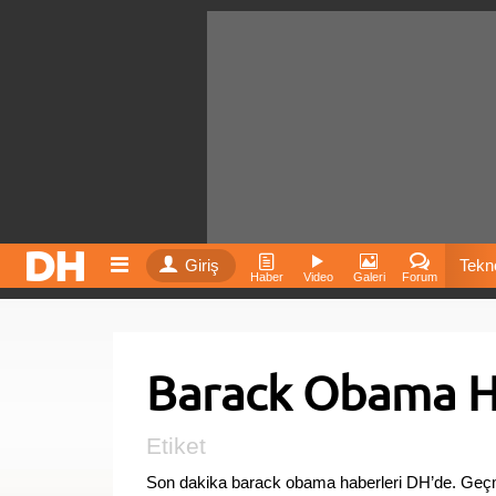
Giriş
Tekno
Haber
Video
Galeri
Forum
Film
Barack Obama H
Fiyatla
İnst
Etiket
Son dakika barack obama haberleri DH’de. Geç