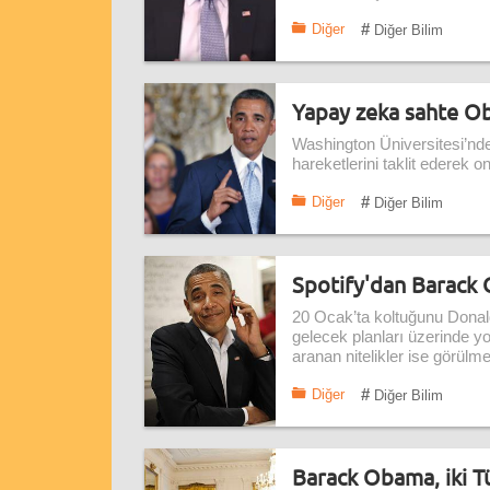
#
Diğer
Diğer Bilim
Yapay zeka sahte O
Washington Üniversitesi’ndek
hareketlerini taklit ederek 
#
Diğer
Diğer Bilim
Spotify'dan Barack O
20 Ocak’ta koltuğunu Dona
gelecek planları üzerinde yoğ
aranan nitelikler ise görülm
#
Diğer
Diğer Bilim
Barack Obama, iki Tü