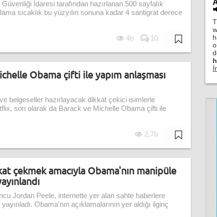
A
 Güvenliği İdaresi tarafından hazırlanan 500 sayfalık

lama sıcaklık bu yüzyılın sonuna kadar 4 santigrat derece
T
w
h
4b
10
o
d
h
İ
ichelle Obama çifti ile yapım anlaşması
lm ve belgeseller hazırlayacak dikkat çekici isimlerle
ix, son olarak da Barack ve Michelle Obama çifti ile
2,7b
kkat çekmek amacıyla Obama'nın manipüle
yayınlandı
u Jordan Peele, internette yer alan sahte haberlere
 yayınladı. Obama'nın açıklamalarının yer aldığı ilginç