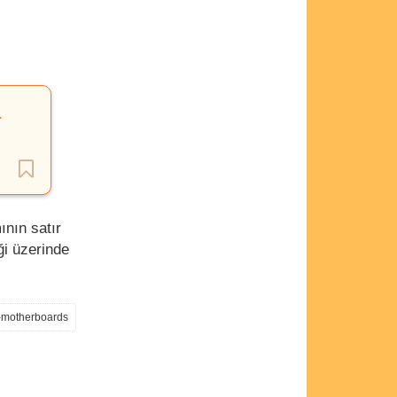
a
ının satır
ği üzerinde
0-motherboards