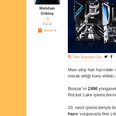
Metehan
Göktaş
?
Yazar
Tam Boyutta Gör
Mavi ekip hali hazırdaki 
merak ettiği konu eldeki
Biostar’ın
Z490
yongasetl
Rocket Lake işlemcilerin
10. nesil işlemcileriyle 
hazır
vurgusuyla öne çık