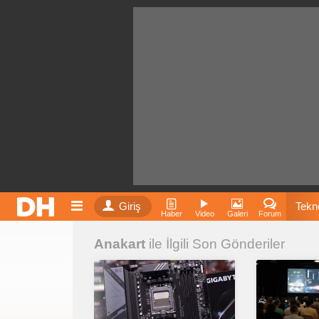
Giriş
Tekno
Haber
Video
Galeri
Forum
Anakart
ile İlgili Son Gönderiler
Film
Fiyatla
İnst