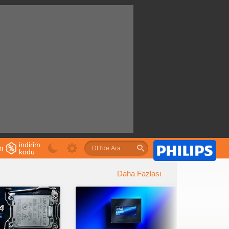
indirim
im
kodu
u
Daha Fazlası