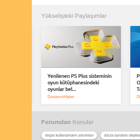
Yükselişteki Paylaşımlar
uiem için
Yenilenen PS Plus sisteminin
P
Demo
oyun kütüphanesindeki
O
oyunlar bel...
T
DonanımHaber
D
Forumdan
Konular
degra kullananların yorumları