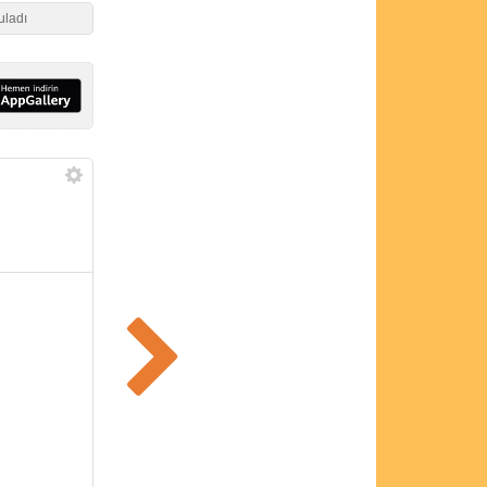
uladı