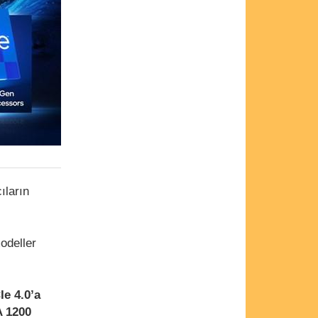
ıların
odeller
Ie 4.0’a
A 1200