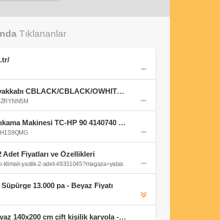
unda
Tıklananlar
tr/
adidas Erkek PARK ST Ayakkabı CBLACK/CBLACK/OWHITE 44 2/3 : Amazon.com.tr: Moda
B0BZRYNN5M
Einhell Yüksek Basınçlı Yıkama Makinesi TC-HP 90 4140740 : Amazon.com.tr: Bahçe
B08H1S9QMG
 Adet Fiyatları ve Özellikleri
rio-klimali-yastik-2-adet-49331045?magaza=yatas
 Süpürge 13.000 pa - Beyaz Fiyatı
4
SONGESAND/LURÖY beyaz 140x200 cm çift kişilik karyola - 49241282 | IKEA