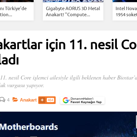
ını Türkiye'de
Gigabyte AORUS 3D Metal
Intel Nova
tion...
Anakart! ''Compute...
1954 soketi
artlar için 11. nesil Co
ladı
1. nesil Core işlemci ailesiyle ilgili beklenen haber Biostar
luk vurgusu yapıyor.
DonanımHaber’i
4
Anakart
464
+
Favori Kaynağın Yap