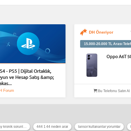
DH Öneriyor
15.000-20.000 TL Arası Telef
Oppo A6T 5
S4 - PS5 | Dijital Ortaklık,
yun ve Hesap Satış &amp;
akas...
H Forum
Bu Telefonu Satın Al
dacia sandero stepway kronik sorunları
444 1 44 neden arar
lansor kullananlar yorumlar