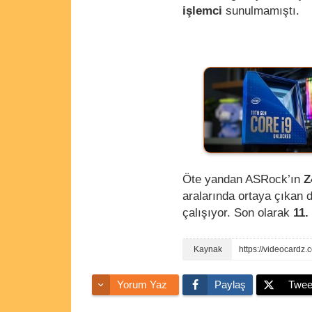
işlemci
sunulmamıştı.
Öte yandan ASRock’ın
Z
aralarında ortaya çıkan 
çalışıyor. Son olarak
11.
https://videocardz
Yorum Yaz
Paylaş
Twee