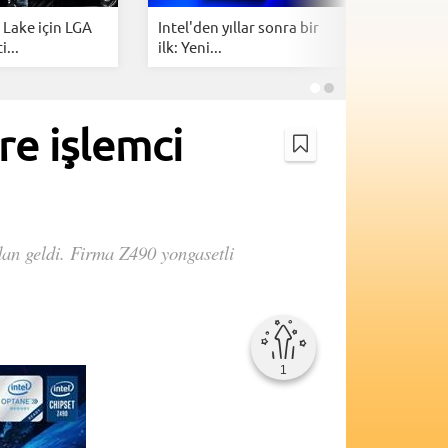
 Lake için LGA
Intel'den yıllar sonra bir
AMD, AM
...
ilk: Yeni...
2029’a ka
re işlemci
’dan geldi. Firma Z490 yongasetli
1