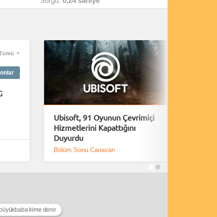
Sorgu:
0,24 saniye
Tümü
onlar
G
Ubisoft, 91 Oyunun Çevrimiçi
Rus tan
Hizmetlerini Kapattığını
nedeniy
Duyurdu
çipleri k
Bölüm Sonu Canavarı
Donanım
büyükbaba kime denir