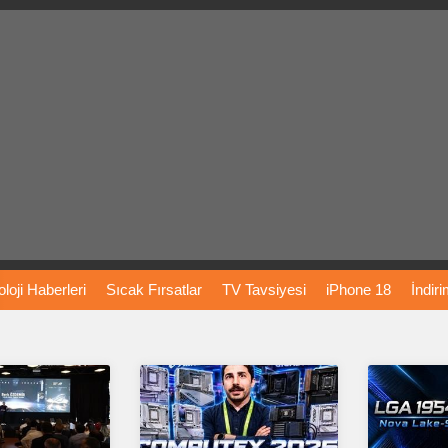
loji
Haberleri
Sıcak
Fırsatlar
TV
Tavsiyesi
iPhone
18
İndir
Önerileri
Türkiye
Araba
Fiyatları
Yapay
Zeka
Şarj
İstasyon
rı
Vizyondaki
Filmler
Bitcoin
Dizi
Önerileri
Telefon
Önerileri
agram
Dondurma
İnstagram
Çöktü
Mü