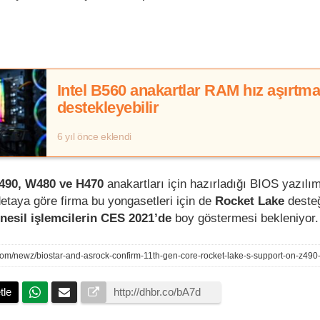
Intel B560 anakartlar RAM hız aşırtm
destekleyebilir
6 yıl önce eklendi
490, W480 ve H470
anakartları için hazırladığı BIOS yazılım
detaya göre firma bu yongasetleri için de
Rocket Lake
deste
 nesil işlemcilerin CES 2021’de
boy göstermesi bekleniyor.
.com/newz/biostar-and-asrock-confirm-11th-gen-core-rocket-lake-s-support-on-z49
tle