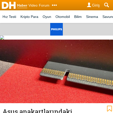
Giriş
Haber
Video
Forum
Hız Testi
Kripto Para
Oyun
Otomobil
Bilim
Sinema
Savu
Asus anakartlarındaki