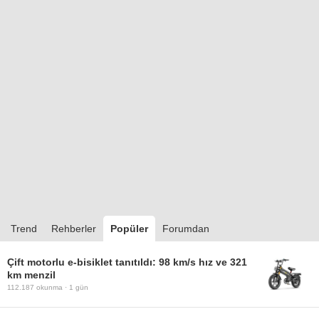
Trend
Rehberler
Popüler
Forumdan
Çift motorlu e-bisiklet tanıtıldı: 98 km/s hız ve 321
km menzil
112.187
okunma ·
1 gün