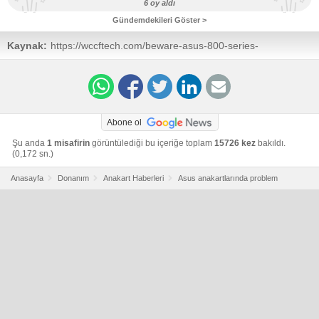
6 oy aldı
Gündemdekileri Göster >
Kaynak:
https://wccftech.com/beware-asus-800-series-
motherboards-quick-release-pcie-design-damaging-
graphics-card-slots/
Abone ol
Şu anda
1 misafirin
görüntülediği bu içeriğe toplam
15726 kez
bakıldı.
(0,172 sn.)
Anasayfa
Donanım
Anakart Haberleri
Asus anakartlarında problem