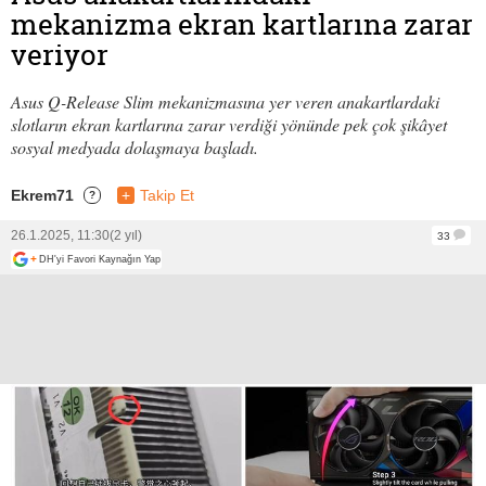
mekanizma ekran kartlarına zarar
veriyor
Asus Q-Release Slim mekanizmasına yer veren anakartlardaki
slotların ekran kartlarına zarar verdiği yönünde pek çok şikâyet
sosyal medyada dolaşmaya başladı.
Ekrem71
+
Takip Et
?
26.1.2025, 11:30
(2 yıl)
33
+
DH'yi Favori Kaynağın Yap