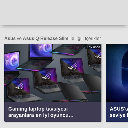
Asus
ve
Asus Q-Release Slim
ile İlgili İçerikler
1 ay önce
Gaming laptop tavsiyesi
ASUS'ta
arayanlara en iyi oyuncu
seviye 
bilgisayarları (2026)
79 saat