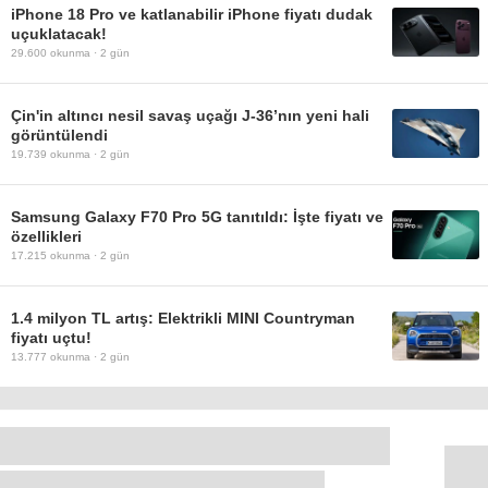
iPhone 18 Pro ve katlanabilir iPhone fiyatı dudak
uçuklatacak!
29.600
okunma ·
2 gün
Çin'in altıncı nesil savaş uçağı J-36’nın yeni hali
görüntülendi
19.739
okunma ·
2 gün
Samsung Galaxy F70 Pro 5G tanıtıldı: İşte fiyatı ve
özellikleri
17.215
okunma ·
2 gün
1.4 milyon TL artış: Elektrikli MINI Countryman
fiyatı uçtu!
13.777
okunma ·
2 gün