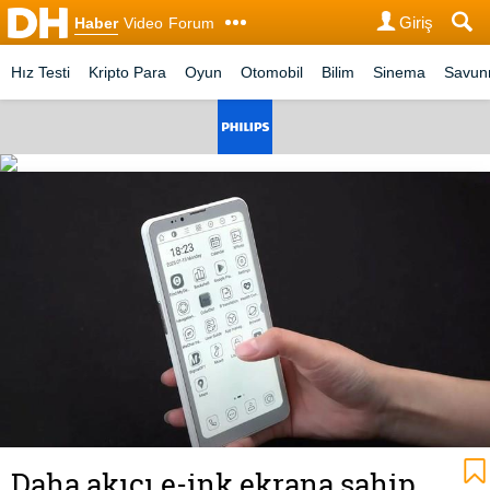
Giriş
Haber
Video
Forum
Hız Testi
Kripto Para
Oyun
Otomobil
Bilim
Sinema
Savu
Daha akıcı e-ink ekrana sahip