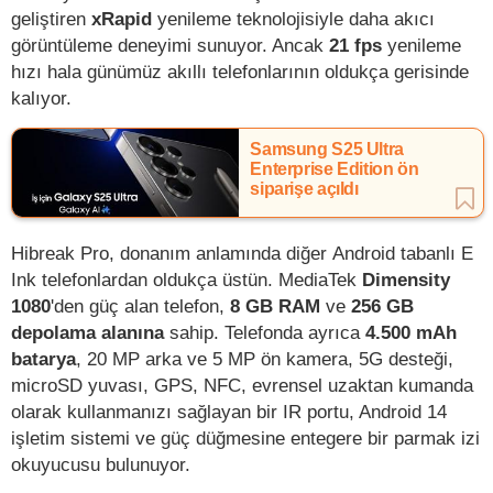
geliştiren
xRapid
yenileme teknolojisiyle daha akıcı
görüntüleme deneyimi sunuyor. Ancak
21 fps
yenileme
hızı hala günümüz akıllı telefonlarının oldukça gerisinde
kalıyor.
Samsung S25 Ultra
Enterprise Edition ön
siparişe açıldı
Hibreak Pro, donanım anlamında diğer Android tabanlı E
Ink telefonlardan oldukça üstün. MediaTek
Dimensity
1080
'den güç alan telefon,
8 GB RAM
ve
256 GB
depolama alanına
sahip. Telefonda ayrıca
4.500 mAh
batarya
, 20 MP arka ve 5 MP ön kamera, 5G desteği,
microSD yuvası, GPS, NFC, evrensel uzaktan kumanda
olarak kullanmanızı sağlayan bir IR portu, Android 14
işletim sistemi ve güç düğmesine entegere bir parmak izi
okuyucusu bulunuyor.