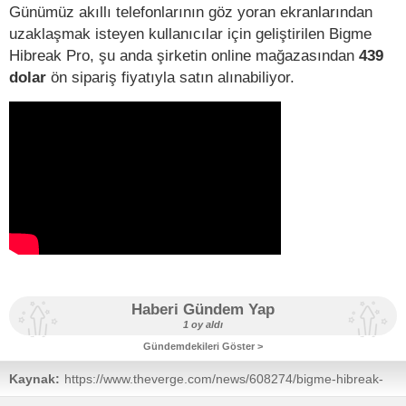
Günümüz akıllı telefonlarının göz yoran ekranlarından
uzaklaşmak isteyen kullanıcılar için geliştirilen Bigme
Hibreak Pro, şu anda şirketin online mağazasından
439
dolar
ön sipariş fiyatıyla satın alınabiliyor.
Haberi Gündem Yap
1 oy aldı
Gündemdekileri Göster >
Kaynak:
https://www.theverge.com/news/608274/bigme-hibreak-
pro-5g-4g-smartphone-e-ink-screen