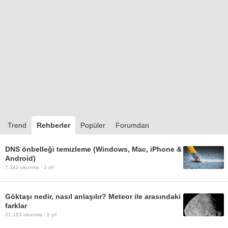
Trend
Rehberler
Popüler
Forumdan
DNS önbelleği temizleme (Windows, Mac, iPhone &
Android)
7.342
okunma ·
1 yıl
Göktaşı nedir, nasıl anlaşılır? Meteor ile arasındaki
farklar
21.163
okunma ·
1 yıl