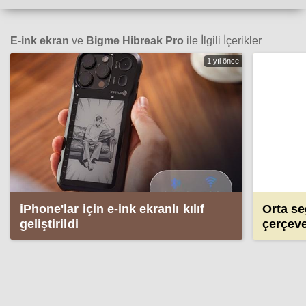
E-ink ekran
ve
Bigme Hibreak Pro
ile İlgili İçerikler
1 yıl önce
iPhone'lar için e-ink ekranlı kılıf
Orta se
geliştirildi
çerçeve
Pro gel