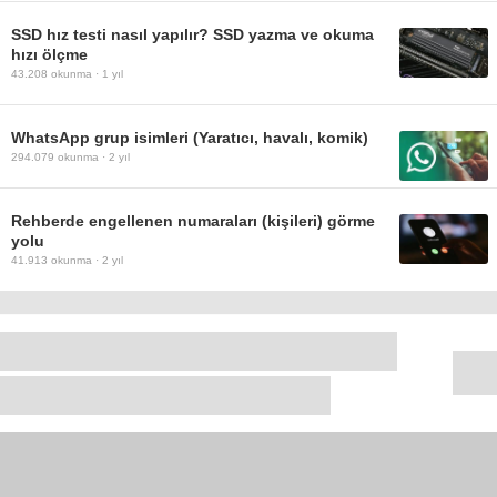
SSD hız testi nasıl yapılır? SSD yazma ve okuma
hızı ölçme
43.208
okunma ·
1 yıl
WhatsApp grup isimleri (Yaratıcı, havalı, komik)
294.079
okunma ·
2 yıl
Rehberde engellenen numaraları (kişileri) görme
yolu
41.913
okunma ·
2 yıl