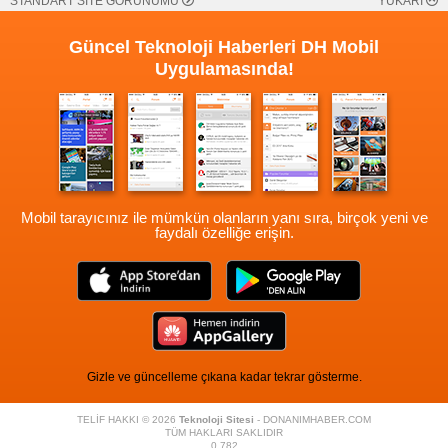
STANDART SİTE GÖRÜNÜMÜ
YUKARI
Güncel Teknoloji Haberleri
DH Mobil
Uygulamasında!
Mobil tarayıcınız ile mümkün olanların yanı sıra, birçok yeni ve
faydalı özelliğe erişin.
Gizle ve güncelleme çıkana kadar tekrar gösterme.
TELİF HAKKI © 2026
Teknoloji Sitesi
- DONANIMHABER.COM
TÜM HAKLARI SAKLIDIR
0,782