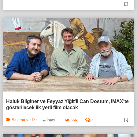
Haluk Bilginer ve Feyyaz Yiğit'li Can Dostum, IMAX'te
gösterilecek ilk yerli film olacak
#
Sinema ve Dizi
imax
6561
6