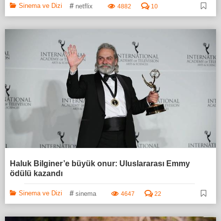
#
Sinema ve Dizi
netflix
4882
10
Haluk Bilginer’e büyük onur: Uluslararası Emmy
ödülü kazandı
#
Sinema ve Dizi
sinema
4647
22