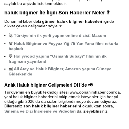
sayfalı bu arşivde listelenmektedir.
haluk bilginer İle İlgili Son Haberler Neler ❓
DonanımHaber’deki
güncel haluk bilginer haberleri
içinde
dikkat çeken gelişmeler şöyle 🔽
🚀
Türkiye’nin ilk yerli yapım online dizisi: Masum
💯
Haluk Bilginer ve Feyyaz Yiğit'li Yan Yana filmi rekorla
başladı
💬
Hollywood yapımı "Osmanlı Subayı" filminin ilk
fragmanı yayınlandı
🆕
Ali Atay ve Haluk Bilginer, Amazon yapımı Güneye
Giderken'de
Anlık Haluk bilginer Gelişmeleri DH’de 📢
Türkiye'nin en büyük teknoloji sitesi www.donanimhaber.com'da,
yeni haluk bilginer haberlerini takip etmek isteyenler için her yıl
olduğu gibi 2026’da da sizleri bilgilendirmeye devam ediyoruz.
Dilerseniz
son haluk bilginer haberlerini
okuduktan sonra,
Sinema ve Dizi İnceleme ve Videoları
da izleyebilirsiniz.