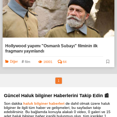
Hollywood yapımı "Osmanlı Subayı" filminin ilk
fragmanı yayınlandı
#
Diğer
film
16001
64
1
Güncel Haluk bilginer Haberlerini Takip Edin 📰
Son dakika
haluk bilginer haberleri
de dahil olmak üzere haluk
bilginer ile ilgili tüm haber ve gelişmeleri, bu sayfadan takip
edebilirsiniz. Bu bağlamda konuyla alakalı 0 video, 0 galeri ve 15
adet
haluk bilginer haber
içeriği bulunmuş olup, tüm içerikler 1