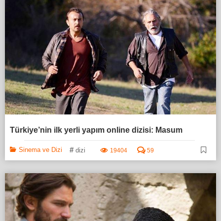
Türkiye’nin ilk yerli yapım online dizisi: Masum
#
Sinema ve Dizi
dizi
19404
59