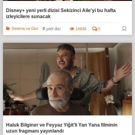
Disney+ yeni yerli dizisi Sekizinci Aile'yi bu hafta
izleyicilere sunacak
#
Sinema ve Dizi
yerli dizi
14838
5
Haluk Bilginer ve Feyyaz Yiğit'li Yan Yana filminin
uzun fragmanı yayınlandı