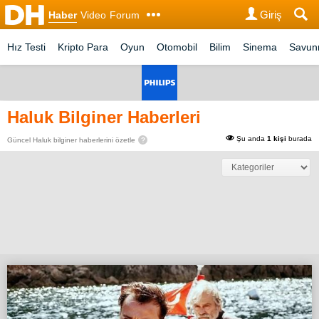
Giriş
Haber
Video
Forum
Hız Testi
Kripto Para
Oyun
Otomobil
Bilim
Sinema
Savu
Haluk Bilginer Haberleri
Şu anda
1 kişi
burada
Güncel Haluk bilginer haberlerini özetle
?