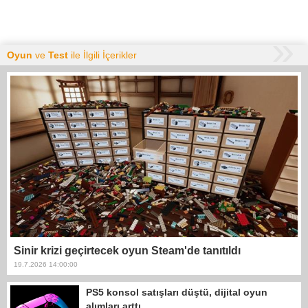
Oyun
ve
Test
ile İlgili İçerikler
Sinir krizi geçirtecek oyun Steam'de tanıtıldı
19.7.2026 14:00:00
PS5 konsol satışları düştü, dijital oyun
alımları arttı