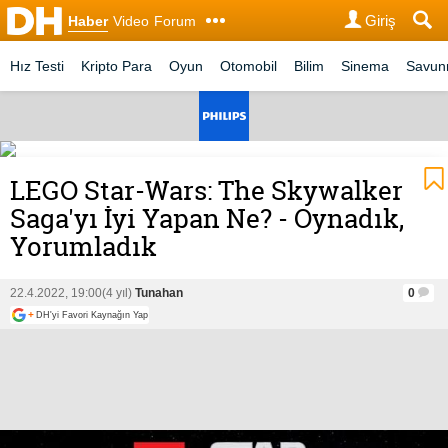
Giriş
Haber
Video
Forum
Hız Testi
Kripto Para
Oyun
Otomobil
Bilim
Sinema
Savu
LEGO Star-Wars: The Skywalker
Saga'yı İyi Yapan Ne? - Oynadık,
Yorumladık
22.4.2022, 19:00
(4 yıl)
Tunahan
0
+
DH'yi Favori Kaynağın Yap