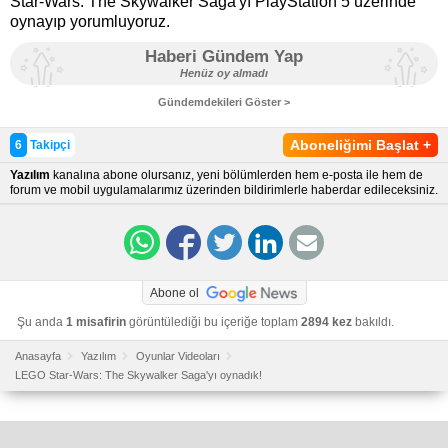
Star-Wars: The Skywalker Saga'yı PlayStation 5 üzerinde
oynayıp yorumluyoruz.
Haberi Gündem Yap
Henüz oy almadı
Gündemdekileri Göster >
Aboneliğimi Başlat
+
6
Takipçi
Yazılım
kanalına abone olursanız, yeni bölümlerden hem e-posta ile hem de
forum ve mobil uygulamalarımız üzerinden bildirimlerle haberdar edileceksiniz.
Abone ol
Şu anda
1 misafirin
görüntülediği bu içeriğe toplam
2894 kez
bakıldı.
Anasayfa
Yazılım
Oyunlar Videoları
LEGO Star-Wars: The Skywalker Saga'yı oynadık!