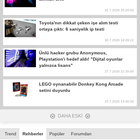
31.7.2026 20:20:00
Toyota'nın dikkat çeken işe alım testi
ortaya çıktı: 6 saniyelik ip testi
30.7.2026 18:29:22
Ünlü hacker grubu Anonymous,
Playstation'ı hedef aldı! "Dijital oyunlar
yalnızca lisans"
27.7.2026 22:35:00
LEGO oynanabilir Donkey Kong Arcade
setini duyurdu
25.7.2026 13:30:00
DAHA ESKİ
Trend
Rehberler
Popüler
Forumdan