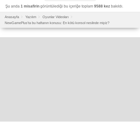
Şu anda
1 misafirin
görüntülediği bu içeriğe toplam
9588 kez
bakıldı.
Anasayfa
Yazılım
Oyunlar Videoları
NewGamePlus'ta bu haftanın konusu: En kötü konsol neslinde miyiz?