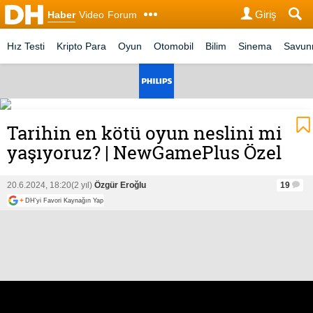
Giriş
Haber
Video
Forum
Hız Testi
Kripto Para
Oyun
Otomobil
Bilim
Sinema
Savu
Tarihin en kötü oyun neslini mi
yaşıyoruz? | NewGamePlus Özel
20.6.2024, 18:20
(2 yıl)
Özgür Eroğlu
19
+
DH'yi Favori Kaynağın Yap