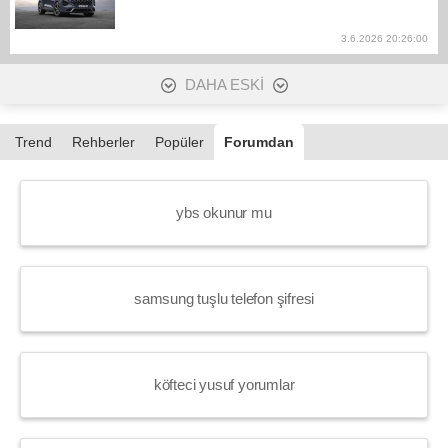
3.6.2026 20:26:00
DAHA ESKİ
Trend
Rehberler
Popüler
Forumdan
ybs okunur mu
samsung tuşlu telefon şifresi
köfteci yusuf yorumlar