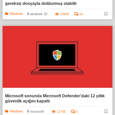
gereksiz dosyayla doldurmuş olabilir
#
Windows
windows 10
13949
14
Microsoft sonunda Microsoft Defender'daki 12 yıllık
güvenlik açığını kapattı
#
Windows
microsoft
12745
3