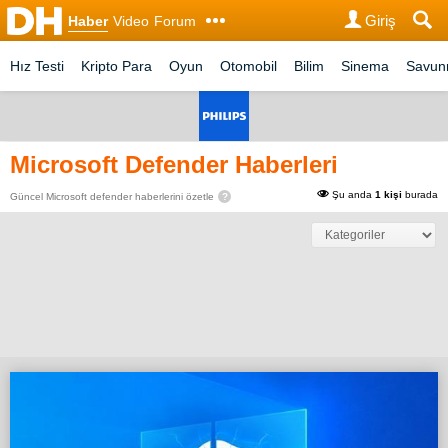
Giriş
Haber
Video
Forum
Hız Testi
Kripto Para
Oyun
Otomobil
Bilim
Sinema
Savu
Microsoft Defender Haberleri
Şu anda
1 kişi
burada
Güncel Microsoft defender haberlerini özetle
?