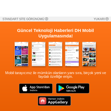
STANDART SİTE GÖRÜNÜMÜ
YUKARI
Güncel Teknoloji Haberleri
DH Mobil
Uygulamasında!
Mobil tarayıcınız ile mümkün olanların yanı sıra, birçok yeni ve
faydalı özelliğe erişin.