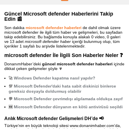
Güncel Microsoft defender Haberlerini Takip
Edin 📰
Son dakika
microsoft defender haberleri
de dahil olmak üzere
microsoft defender ile ilgili tüm haber ve gelişmeleri, bu sayfadan
takip edebilirsiniz. Bu bağlamda konuyla alakalı 0 video, 0 galeri
ve 13 adet
microsoft defender haber
içeriği bulunmuş olup, tüm
içerikler 1 sayfalı bu arşivde listelenmektedir.
microsoft defender İle İlgili Son Haberler Neler ❓
DonanımHaber’deki
güncel microsoft defender haberleri
içinde
dikkat çeken gelişmeler şöyle 🔽
🚀
Windows Defender kapatma nasıl yapılır?
💯
Microsoft Defender'daki hata sabit diskinizi binlerce
gereksiz dosyayla doldurmuş olabilir
💬
Microsoft Defender çevrimdışı algılamada oldukça zayıf
🆕
Microsoft Defender dünyanın en kötü antivirüsü seçildi
Anlık Microsoft defender Gelişmeleri DH’de 📢
Türkiye'nin en büyük teknoloji sitesi www.donanimhaber.com'da,