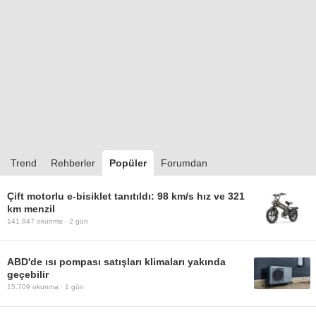
Trend
Rehberler
Popüler
Forumdan
Çift motorlu e-bisiklet tanıtıldı: 98 km/s hız ve 321
km menzil
141.847
okunma ·
2 gün
ABD'de ısı pompası satışları klimaları yakında
geçebilir
15.709
okunma ·
1 gün