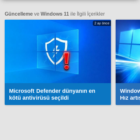
Güncelleme
ve
Windows 11
ile İlgili İçerikler
2 ay önce
Microsoft Defender dünyanın en
Window
kötü antivirüsü seçildi
Hız art
güncel