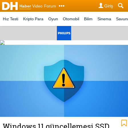
Giriş
Haber
Video
Forum
Hız Testi
Kripto Para
Oyun
Otomobil
Bilim
Sinema
Savu
Windows 11 güncellemesi SSD