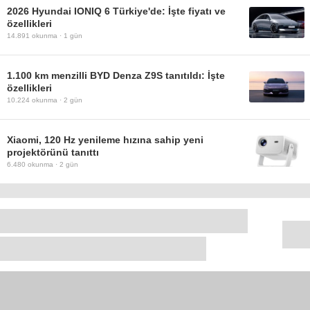
2026 Hyundai IONIQ 6 Türkiye'de: İşte fiyatı ve
özellikleri
14.891
okunma ·
1 gün
1.100 km menzilli BYD Denza Z9S tanıtıldı: İşte
özellikleri
10.224
okunma ·
2 gün
Xiaomi, 120 Hz yenileme hızına sahip yeni
projektörünü tanıttı
6.480
okunma ·
2 gün