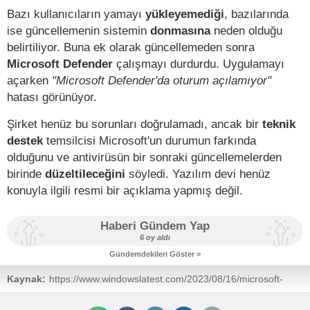
Bazı kullanıcıların yamayı
yükleyemediği
, bazılarında
ise güncellemenin sistemin
donmasına
neden olduğu
belirtiliyor. Buna ek olarak güncellemeden sonra
Microsoft Defender
çalışmayı durdurdu. Uygulamayı
açarken
"Microsoft Defender'da oturum açılamıyor"
hatası görünüyor.
Şirket henüz bu sorunları doğrulamadı, ancak bir
teknik
destek
temsilcisi Microsoft'un durumun farkında
olduğunu ve antivirüsün bir sonraki güncellemelerden
birinde
düzeltileceğini
söyledi. Yazılım devi henüz
konuyla ilgili resmi bir açıklama yapmış değil.
Haberi Gündem Yap
6 oy aldı
Gündemdekileri Göster >
Kaynak:
https://www.windowslatest.com/2023/08/16/microsoft-
defender-crashes-on-windows-11-with-login-error/