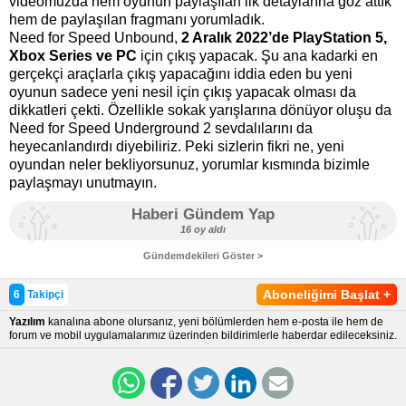
videomuzda hem oyunun paylaşılan ilk detaylarına göz attık
hem de paylaşılan fragmanı yorumladık.
Need for Speed Unbound,
2 Aralık 2022’de PlayStation 5,
Xbox Series ve PC
için çıkış yapacak. Şu ana kadarki en
gerçekçi araçlarla çıkış yapacağını iddia eden bu yeni
oyunun sadece yeni nesil için çıkış yapacak olması da
dikkatleri çekti. Özellikle sokak yarışlarına dönüyor oluşu da
Need for Speed Underground 2 sevdalılarını da
heyecanlandırdı diyebiliriz. Peki sizlerin fikri ne, yeni
oyundan neler bekliyorsunuz, yorumlar kısmında bizimle
paylaşmayı unutmayın.
Haberi Gündem Yap
16 oy aldı
Gündemdekileri Göster >
Aboneliğimi Başlat
+
6
Takipçi
Yazılım
kanalına abone olursanız, yeni bölümlerden hem e-posta ile hem de
forum ve mobil uygulamalarımız üzerinden bildirimlerle haberdar edileceksiniz.