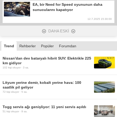
EA, bir Need for Speed oyununun daha
sunucularını kapatıyor
12.7.2025 15:30:00
DAHA ESKİ
Trend
Rehberler
Popüler
Forumdan
Nissan'dan dev bataryalı hibrit SUV: Elektrikle 225
km gidiyor
102
kişi okuyor ·
3 sa.
Lityum yerine demir, kobalt yerine hava: 100
saatlik pil geliyor
72
kişi okuyor ·
5 sa.
Togg servis ağı genişliyor: 11 yeni servis açıldı
51
kişi okuyor ·
9 sa.