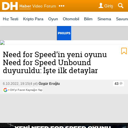
Giriş
Haber
Video
Forum
Hız Testi
Kripto Para
Oyun
Otomobil
Bilim
Sinema
Savu
Need for Speed’in yeni oyunu
Need for Speed Unbound
duyuruldu: İşte ilk detaylar
6.10.2022, 19:15
(4 yıl)
Özgür Eroğlu
43
+
DH'yi Favori Kaynağın Yap