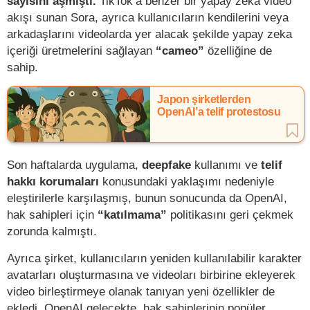
sayısını aşmıştı.
TikTok’a benzer bir yapay zeka video
akışı sunan Sora, ayrıca kullanıcıların kendilerini veya
arkadaşlarını videolarda yer alacak şekilde yapay zeka
içeriği üretmelerini sağlayan
“cameo”
özelliğine de
sahip.
Japon şirketlerden
OpenAI’a telif protestosu
Son haftalarda uygulama,
deepfake
kullanımı ve
telif
hakkı korumaları
konusundaki yaklaşımı nedeniyle
eleştirilerle karşılaşmış, bunun sonucunda da OpenAI,
hak sahipleri için
“katılmama”
politikasını geri çekmek
zorunda kalmıştı.
Ayrıca şirket, kullanıcıların yeniden kullanılabilir karakter
avatarları oluşturmasına ve videoları birbirine ekleyerek
video birleştirmeye olanak tanıyan yeni özellikler de
ekledi. OpenAI gelecekte, hak sahiplerinin popüler