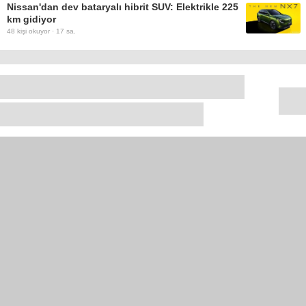
Nissan'dan dev bataryalı hibrit SUV: Elektrikle 225
km gidiyor
48
kişi okuyor ·
17 sa.