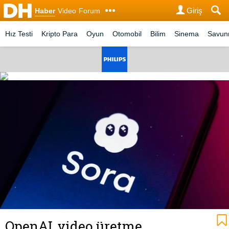
Giriş
Haber
Video
Forum
Hız Testi
Kripto Para
Oyun
Otomobil
Bilim
Sinema
Savu
OpenAI, video üretme