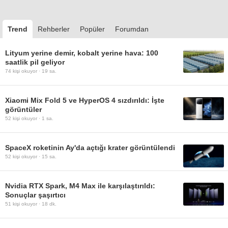
Trend
Rehberler
Popüler
Forumdan
Lityum yerine demir, kobalt yerine hava: 100
saatlik pil geliyor
74
kişi okuyor ·
19 sa.
Xiaomi Mix Fold 5 ve HyperOS 4 sızdırıldı: İşte
görüntüler
52
kişi okuyor ·
1 sa.
SpaceX roketinin Ay'da açtığı krater görüntülendi
52
kişi okuyor ·
15 sa.
Nvidia RTX Spark, M4 Max ile karşılaştırıldı:
Sonuçlar şaşırtıcı
51
kişi okuyor ·
18 dk.