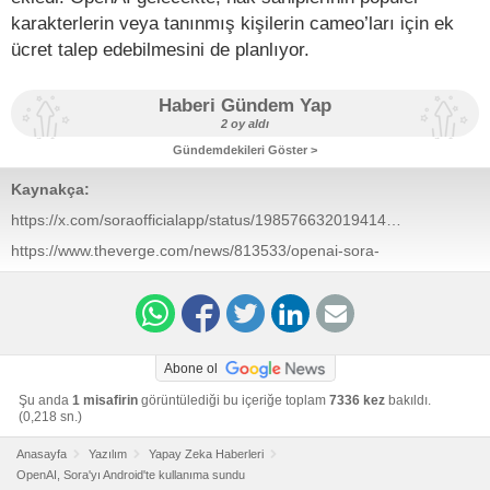
karakterlerin veya tanınmış kişilerin cameo’ları için ek
ücret talep edebilmesini de planlıyor.
Haberi Gündem Yap
2 oy aldı
Gündemdekileri Göster >
Kaynakça:
https://x.com/soraofficialapp/status/1985766320194142540
https://www.theverge.com/news/813533/openai-sora-
android-launch
Abone ol
Şu anda
1 misafirin
görüntülediği bu içeriğe toplam
7336 kez
bakıldı.
(0,218 sn.)
Anasayfa
Yazılım
Yapay Zeka Haberleri
OpenAI, Sora'yı Android'te kullanıma sundu