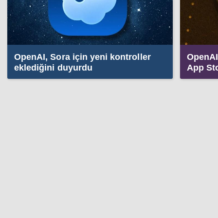
OpenAI, Sora için yeni kontroller
OpenAI
eklediğini duyurdu
App St
yükseld