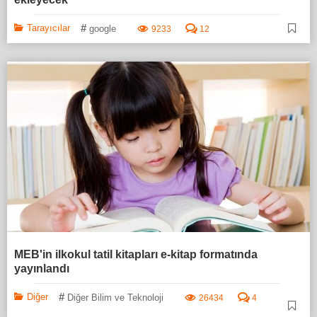
#
Tarayıcılar
google
9233
12
MEB'in ilkokul tatil kitapları e-kitap formatında
yayınlandı
#
Diğer
Diğer Bilim ve Teknoloji
26434
4