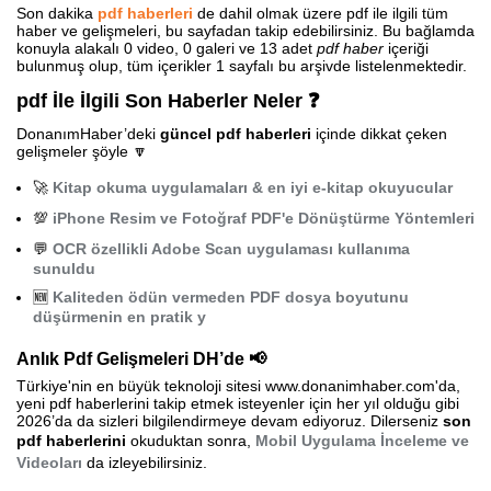
Son dakika
pdf haberleri
de dahil olmak üzere pdf ile ilgili tüm
haber ve gelişmeleri, bu sayfadan takip edebilirsiniz. Bu bağlamda
konuyla alakalı 0 video, 0 galeri ve 13 adet
pdf haber
içeriği
bulunmuş olup, tüm içerikler 1 sayfalı bu arşivde listelenmektedir.
pdf İle İlgili Son Haberler Neler ❓
DonanımHaber’deki
güncel pdf haberleri
içinde dikkat çeken
gelişmeler şöyle 🔽
🚀
Kitap okuma uygulamaları & en iyi e-kitap okuyucular
💯
iPhone Resim ve Fotoğraf PDF'e Dönüştürme Yöntemleri
💬
OCR özellikli Adobe Scan uygulaması kullanıma
sunuldu
🆕
Kaliteden ödün vermeden PDF dosya boyutunu
düşürmenin en pratik y
Anlık Pdf Gelişmeleri DH’de 📢
Türkiye'nin en büyük teknoloji sitesi www.donanimhaber.com'da,
yeni pdf haberlerini takip etmek isteyenler için her yıl olduğu gibi
2026’da da sizleri bilgilendirmeye devam ediyoruz. Dilerseniz
son
pdf haberlerini
okuduktan sonra,
Mobil Uygulama İnceleme ve
Videoları
da izleyebilirsiniz.