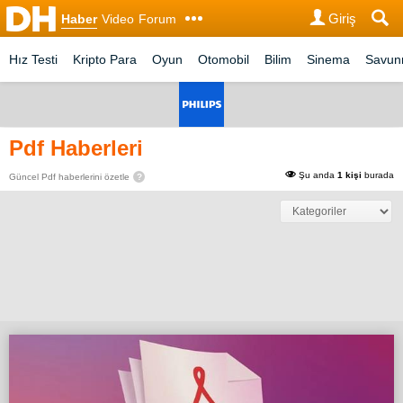
Giriş
Haber
Video
Forum
Hız Testi
Kripto Para
Oyun
Otomobil
Bilim
Sinema
Savu
Pdf Haberleri
Şu anda
1 kişi
burada
Güncel Pdf haberlerini özetle
?