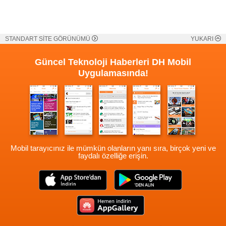
STANDART SİTE GÖRÜNÜMÜ
YUKARI
Güncel Teknoloji Haberleri
DH Mobil
Uygulamasında!
Mobil tarayıcınız ile mümkün olanların yanı sıra, birçok yeni ve
faydalı özelliğe erişin.