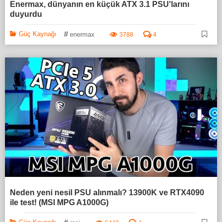
Enermax, dünyanın en küçük ATX 3.1 PSU'larını
duyurdu
#
Güç Kaynağı
enermax
3788
4
Neden yeni nesil PSU alınmalı? 13900K ve RTX4090
ile test! (MSI MPG A1000G)