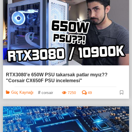
RTX3080'e 650W PSU takarsak patlar mıyız??
"Corsair CX650F PSU incelemesi"
#
Güç Kaynağı
corsair
7250
49