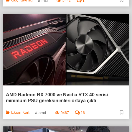
#
Güç Kaynağı
msi
5442
1
AMD Radeon RX 7000 ve Nvidia RTX 40 serisi
minimum PSU gereksinimleri ortaya çıktı
#
Ekran Kartı
amd
9467
16