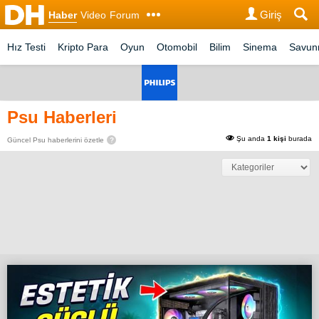
Giriş
Haber
Video
Forum
Hız Testi
Kripto Para
Oyun
Otomobil
Bilim
Sinema
Savu
Psu Haberleri
Şu anda
1 kişi
burada
Güncel Psu haberlerini özetle
?