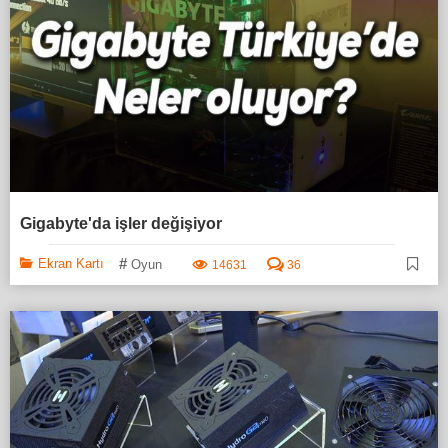
Gigabyte'da işler değişiyor
#
Ekran Kartı
Oyun
14631
36