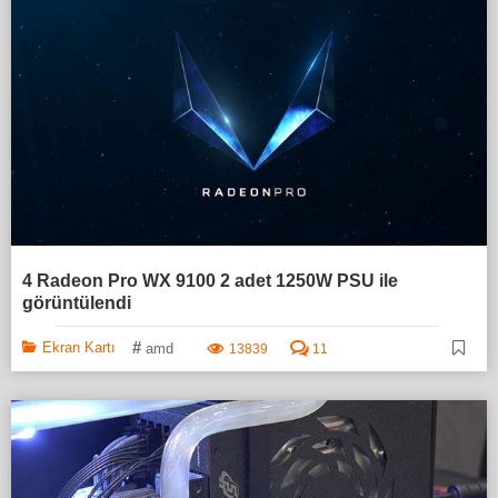
4 Radeon Pro WX 9100 2 adet 1250W PSU ile
görüntülendi
#
Ekran Kartı
amd
13839
11