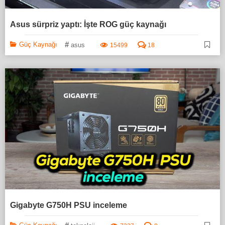
Asus sürpriz yaptı: İşte ROG güç kaynağı
#
Güç Kaynağı
asus
15499
18
Gigabyte G750H PSU inceleme