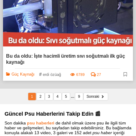
Bu da oldu: İşte hacimli üretim sıvı soğutmalı ilk güç
kaynağı
#
Güç Kaynağı
erdi özüağ
6789
27
...
1
2
3
4
5
9
Sonraki
Güncel Psu Haberlerini Takip Edin 📰
Son dakika
psu haberleri
de dahil olmak üzere psu ile ilgili tüm
haber ve gelişmeleri, bu sayfadan takip edebilirsiniz. Bu bağlamda
konuyla alakalı 13 video, 3 galeri ve 152 adet
psu haber
içeriği