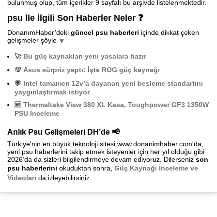
bulunmuş olup, tüm içerikler 9 sayfalı bu arşivde listelenmektedir.
psu İle İlgili Son Haberler Neler ❓
DonanımHaber’deki
güncel psu haberleri
içinde dikkat çeken
gelişmeler şöyle 🔽
🚀
Bu güç kaynakları yeni yasalara hazır
💯
Asus sürpriz yaptı: İşte ROG güç kaynağı
💬
Intel tamamen 12v’a dayanan yeni besleme standartını
yaygınlaştırmak istiyor
🆕
Thermaltake View 380 XL Kasa, Toughpower GF3 1350W
PSU İnceleme
Anlık Psu Gelişmeleri DH’de 📢
Türkiye'nin en büyük teknoloji sitesi www.donanimhaber.com'da,
yeni psu haberlerini takip etmek isteyenler için her yıl olduğu gibi
2026’da da sizleri bilgilendirmeye devam ediyoruz. Dilerseniz
son
psu haberlerini
okuduktan sonra,
Güç Kaynağı İnceleme ve
Videoları
da izleyebilirsiniz.