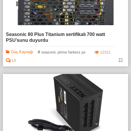
Seasonic 80 Plus Titanium sertifikalı 700 watt
PSU’sunu duyurdu
#
Güç Kaynağı
seasonic prime fanless px
12312
13