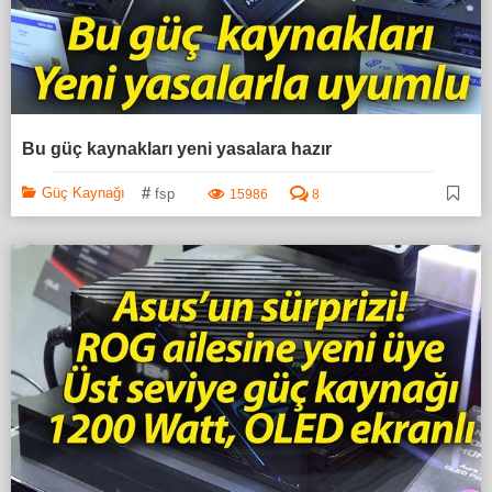
Bu güç kaynakları yeni yasalara hazır
#
Güç Kaynağı
fsp
15986
8