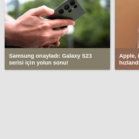
Samsung onayladı: Galaxy S23
Apple, 
serisi için yolun sonu!
hızland