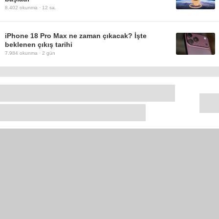
8.402
okunma ·
12 sa.
iPhone 18 Pro Max ne zaman çıkacak? İşte
beklenen çıkış tarihi
7.984
okunma ·
2 gün