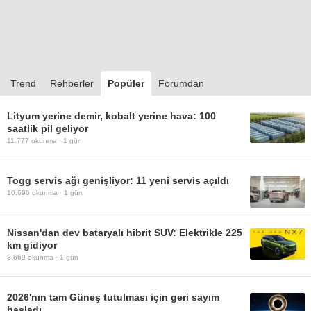
Trend
Rehberler
Popüler
Forumdan
Lityum yerine demir, kobalt yerine hava: 100
saatlik pil geliyor
11.777
okunma ·
1 gün
Togg servis ağı genişliyor: 11 yeni servis açıldı
10.696
okunma ·
1 gün
Nissan'dan dev bataryalı hibrit SUV: Elektrikle 225
km gidiyor
8.669
okunma ·
1 gün
2026'nın tam Güneş tutulması için geri sayım
başladı