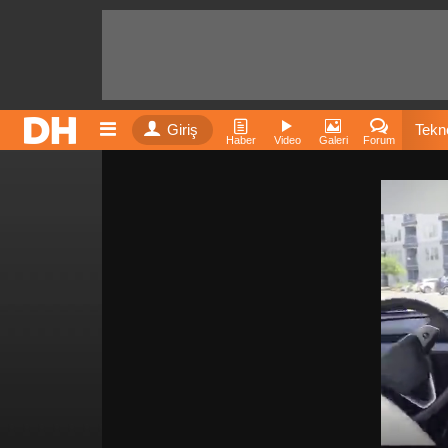
Giriş
Tekno
Haber
Video
Galeri
Forum
Film
Fiyatla
İnst