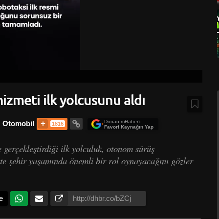
hizmeti ilk yolcusunu aldı
DonanımHaber’i
Otomobil
1816
+
Favori Kaynağın Yap
e gerçekleştirdiği ilk yolculuk, otonom sürüş
kte şehir yaşamında önemli bir rol oynayacağını gözler
e