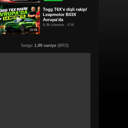
Togg T6X'e dişli rakip!
Leapmotor B03X
Avrupa'da
6,4b izlenme · 4 hf.
19:44
Sorgu:
1,99 saniye
(BR3)