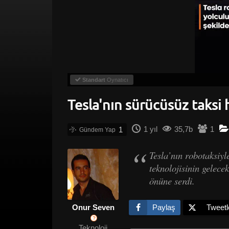
Standart
Oynatıcı
Tesla'nın sürücüsüz taksi 
1 yıl
35,7b
1
1
Tesla’nın robotaksiyl
teknolojisinin gelece
önüne serdi.
Onur Seven
Paylaş
Tweetl
?
Teknoloji