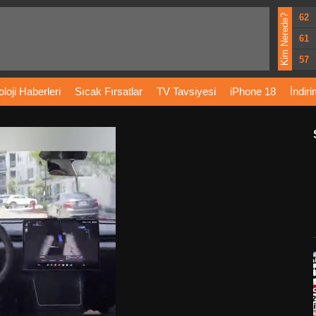
62
Kim Nerede?
61
57
loji
Haberleri
Sıcak
Fırsatlar
TV
Tavsiyesi
iPhone
18
İndir
Önerileri
Türkiye
Araba
Fiyatları
Yapay
Zeka
Şarj
İstasyon
rı
Vizyondaki
Filmler
Bitcoin
Dizi
Önerileri
Telefon
Önerileri
agram
Dondurma
İnstagram
Çöktü
Mü