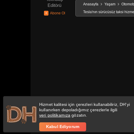
Anasayfa
Yaşam
Otomobi
Editörü
Tesla'nın sürücüsüz taksi hizmet
Hizmet kalitesi için çerezleri kullanabiliriz, DH'yi
kullanırken depoladığımız çerezlerle ilgili
veri politikamıza
gözatın.
Kabul Ediyorum