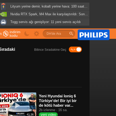
Lityum yerine demir, kobalt yerine hava: 100 saatlik batarya geliyor
Nvidia RTX Spark, M4 Max ile karşılaştırıldı: Sonuçlar şaşırtıcı
Togg servis ağı genişliyor: 11 yeni servis açıldı
indirim
im
kodu
u
Sıradaki
Bitince Sıradakine Geç
Yeni Hyundai Ioniq 6
Türkiye'de! Bir iyi bir
de kötü haber var...
2b izlenme · 16 sa.
yeni video
41:36