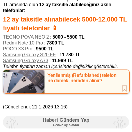
TL arasında olup
12 ay taksitle alabileceğiniz akıllı
telefonlar
:
12 ay taksitle alınabilecek 5000-12.000 TL
fiyatlı telefonlar 📱
TECNO POVA NEO 2
:
5000 - 5500 TL
Redmi Note 10 Pro
:
7800 TL
POCO X3 Pro
:
9500 TL
Samsung Galaxy S20 FE
:
11.780 TL
Samsung Galaxy A73
:
11.999 TL
Telefon fiyatları zaman içerisinde değişiklik gösterebilir.
Yenilenmiş (Refurbished) telefon
ne demek, nereden alınır?
(Güncellendi:
21.1.2026 13:16
)
Haberi Gündem Yap
Henüz oy almadı