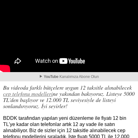
YouTube
Kanalımıza Abone Olun
Bu videoda farklı bütçelere uygun 12 taksitle alınabilecek
cep telefonu modelleri
ne yakından bakıyoruz. Listeye 5000
TL'den başlıyor ve 12.000 TL seviyesiyle de listeyi
sonlandırıyoruz. İyi seyirler!
BDDK tarafından yapılan yeni düzenleme ile fiyatı 12 bin
TL'ye kadar olan telefonlar artık 12 ay vade ile satın
alınabiliyor. Biz de sizler için 12 taksitle alınabilecek cep
telefonu modellerini sıraladık. İşte fiyatı 5000 TL ile 12.000