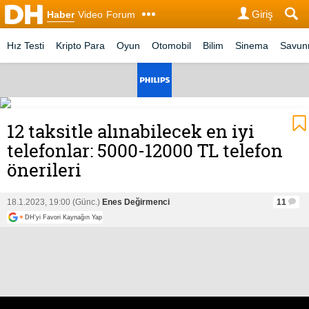
Giriş
Haber
Video
Forum
Hız Testi
Kripto Para
Oyun
Otomobil
Bilim
Sinema
Savu
12 taksitle alınabilecek en iyi
telefonlar: 5000-12000 TL telefon
önerileri
18.1.2023, 19:00 (Günc.)
Enes Değirmenci
11
+
DH'yi Favori Kaynağın Yap