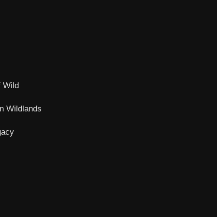
f Wild
n Wildlands
gacy