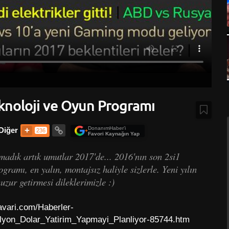
Teknoloji ve Oyun Programı
DonanımHaber’i
Diğer
236
+
Favori Kaynağın Yap
madık artık umutlar 2017'de... 2016'nın son 2si1
gramı, en yalın, montajsız haliyle sizlerle. Yeni yılın
uzur getirmesi dileklerimizle :)
vari.com/Haberler-
lyon_Dolar_Yatirim_Yapmayi_Planliyor-85744.htm