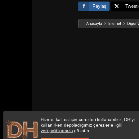
Paylaş
Tweetl
Anasayfa
Internet
Diğer 
Hizmet kalitesi için çerezleri kullanabiliriz, DH'yi
kullanırken depoladığımız çerezlerle ilgili
veri politikamıza
gözatın.