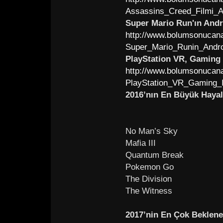
Assassins_Creed_Filmi_A
Super Mario Run'ın Andr
http://www.bolumsonucana
Super_Mario_Runin_Andro
PlayStation VR, Gaming 
http://www.bolumsonucana
PlayStation_VR_Gaming_I
2016’nın En Büyük Hayal 
No Man’s Sky
Mafia III
Quantum Break
Pokemon Go
The Division
The Witness
2017’nin En Çok Beklene