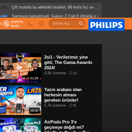
Çift motorlu bu elektrikli bisiklet, 98 km/s hız ve 321 km menzil sunuyor
Samsung bahsetmedi: Galaxy Z Fold 8 Ultra'da oyun deneyimini etkileyecek detay!
indirim
im
ABD'de ısı pompası satışları klima satışlarıyla neredeyse eşitlendi
kodu
u
2si1 - Verilerimiz yine
gitti, The Gama Awards
2024!
4,9b izlenme · 2 yıl
51:26
Yazın arabası olan
herkesin alması
gereken ürünler!
5,7b izlenme · 2 hf.
08:30
AirPods Pro 3'e
geçmeye değdi mi?