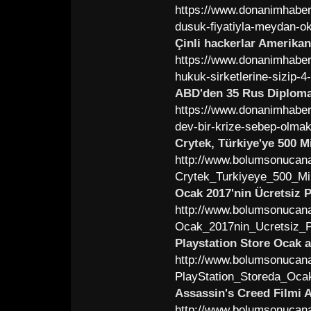
https://www.donanimhaber
dusuk-fiyatiyla-meydan-o
Çinli hackerlar Amerikan
https://www.donanimhaber.
hukuk-sirketlerine-sizip-4
ABD'den 35 Rus Diploma
https://www.donanimhaber.
dev-bir-krize-sebep-olma
Crytek, Türkiye'ye 500 M
http://www.bolumsonucana
Crytek_Turkiyeye_500_Mi
Ocak 2017'nin Ücretsiz 
http://www.bolumsonucana
Ocak_2017nin_Ucretsiz_P
Playstation Store Ocak a
http://www.bolumsonucana
PlayStation_Storeda_Ocak
Assassin's Creed Filmi A
http://www.bolumsonucana