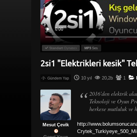
Standart
Oynatıcı
MP3
Ses
2si1 "Elektrikleri kesik" 
10 yıl
20,2b
1
2016'den elektrik ala
Teknoloji ve Oyun Pro
herkese mutluluk ve h
http://www.bolumsonucana
Mesut Çevik
Crytek_Turkiyeye_500_Mi
?