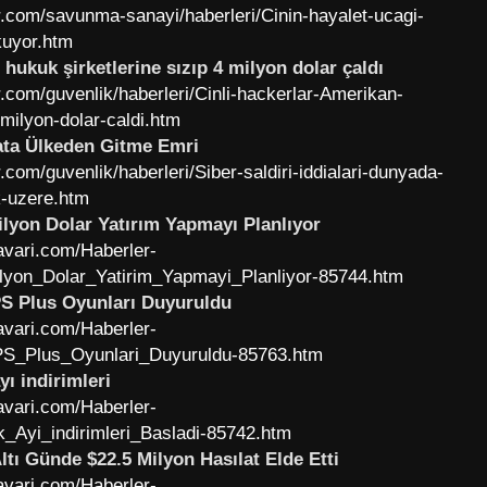
.com/savunma-sanayi/haberleri/Cinin-hayalet-ucagi-
kuyor.htm
 hukuk şirketlerine sızıp 4 milyon dolar çaldı
com/guvenlik/haberleri/Cinli-hackerlar-Amerikan-
-milyon-dolar-caldi.htm
ta Ülkeden Gitme Emri
com/guvenlik/haberleri/Siber-saldiri-iddialari-dunyada-
k-uzere.htm
ilyon Dolar Yatırım Yapmayı Planlıyor
vari.com/Haberler-
lyon_Dolar_Yatirim_Yapmayi_Planliyor-85744.htm
PS Plus Oyunları Duyuruldu
vari.com/Haberler-
S_Plus_Oyunlari_Duyuruldu-85763.htm
yı indirimleri
vari.com/Haberler-
_Ayi_indirimleri_Basladi-85742.htm
ltı Günde $22.5 Milyon Hasılat Elde Etti
vari.com/Haberler-