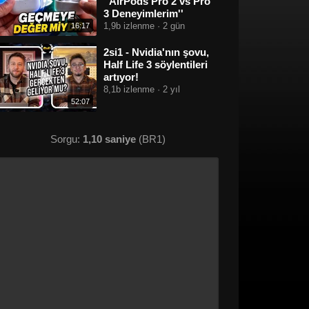
''AirPods Pro 2 vs Pro
3 Deneyimlerim''
1,9b izlenme · 2 gün
16:17
2si1 - Nvidia'nın şovu,
Half Life 3 söylentileri
artıyor!
8,1b izlenme · 2 yıl
52:07
Sorgu:
1,10 saniye
(BR1)