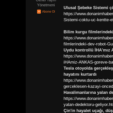
Genel Yayın
Yönetmeni
Ulusal Şebeke Sistemi çök
https://www.donanimhaber.
Sistemi-coktu-uc-kentte-el
Bilim kurgu filmlerindek
https://www.donanimhaber.
filmlerindeki-dev-robot-Gu
Uydu kontrollü İHA'mız
https://www.donanimhaber
iHAmiz-ANKAS-goreve-ba
Tesla otoyolda gerçekle
hayatını kurtardı
https://www.donanimhaber.
gerceklesen-kazayi-onced
Havalimanlarına yalan d
https://www.donanimhaber.
yalan-dedektoru-geliyor.h
Çin'in hayalet uçağı, dü