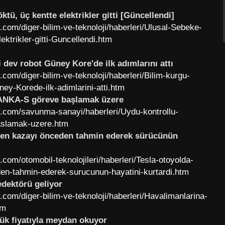
tü, üç kentte elektrikler gitti [Güncellendi]
com/diger-bilim-ve-teknoloji/haberleri/Ulusal-Sebeke-
ektrikler-gitti-Guncellendi.htm
i dev robot Güney Kore'de ilk adımlarını attı
com/diger-bilim-ve-teknoloji/haberleri/Bilim-kurgu-
ney-Korede-ilk-adimlarini-atti.htm
 ANKA-S göreve başlamak üzere
.com/savunma-sanayi/haberleri/Uydu-kontrollu-
slamak-uzere.htm
şen kazayı önceden tahmin ederek sürücünün
com/otomobil-teknolojileri/haberleri/Tesla-otoyolda-
en-tahmin-ederek-surucunun-hayatini-kurtardi.htm
edektörü geliyor
com/diger-bilim-ve-teknoloji/haberleri/Havalimanlarina-
tm
şük fiyatıyla meydan okuyor