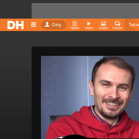
Giriş
Tekno
Haber
Video
Galeri
Forum
Film
Fiyatla
İnst