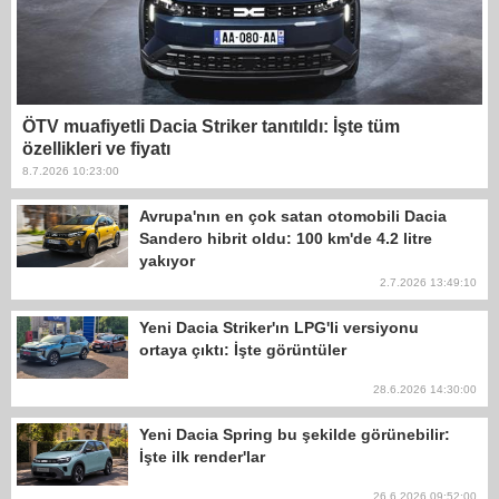
ÖTV muafiyetli Dacia Striker tanıtıldı: İşte tüm
özellikleri ve fiyatı
8.7.2026 10:23:00
Avrupa'nın en çok satan otomobili Dacia
Sandero hibrit oldu: 100 km'de 4.2 litre
yakıyor
2.7.2026 13:49:10
Yeni Dacia Striker'ın LPG'li versiyonu
ortaya çıktı: İşte görüntüler
28.6.2026 14:30:00
Yeni Dacia Spring bu şekilde görünebilir:
İşte ilk render'lar
26.6.2026 09:52:00