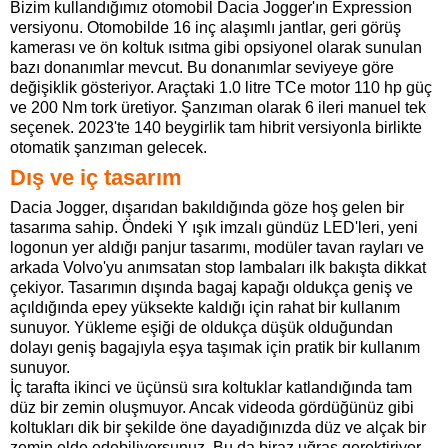
Bizim kullandığımız otomobil Dacia Jogger'ın Expression
versiyonu. Otomobilde 16 inç alaşımlı jantlar, geri görüş
kamerası ve ön koltuk ısıtma gibi opsiyonel olarak sunulan
bazı donanımlar mevcut. Bu donanımlar seviyeye göre
değişiklik gösteriyor. Araçtaki 1.0 litre TCe motor 110 hp güç
ve 200 Nm tork üretiyor. Şanzıman olarak 6 ileri manuel tek
seçenek. 2023'te 140 beygirlik tam hibrit versiyonla birlikte
otomatik şanzıman gelecek.
Dış ve iç tasarım
Dacia Jogger, dışarıdan bakıldığında göze hoş gelen bir
tasarıma sahip. Öndeki Y ışık imzalı gündüz LED'leri, yeni
logonun yer aldığı panjur tasarımı, modüler tavan rayları ve
arkada Volvo'yu anımsatan stop lambaları ilk bakışta dikkat
çekiyor. Tasarımın dışında bagaj kapağı oldukça geniş ve
açıldığında epey yüksekte kaldığı için rahat bir kullanım
sunuyor. Yükleme eşiği de oldukça düşük olduğundan
dolayı geniş bagajıyla eşya taşımak için pratik bir kullanım
sunuyor.
İç tarafta ikinci ve üçünsü sıra koltuklar katlandığında tam
düz bir zemin oluşmuyor. Ancak videoda gördüğünüz gibi
koltukları dik bir şekilde öne dayadığınızda düz ve alçak bir
zemin elde edebiliyorsunuz. Bu da biraz uğraş gerektiriyor