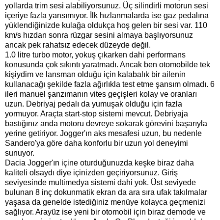
yollarda trim sesi alabiliyorsunuz. Üç silindirli motorun sesi
içeriye fazla yansımıyor. İlk hızlanmalarda ise gaz pedalına
yüklendiğinizde kulağa oldukça hoş gelen bir sesi var. 110
km/s hızdan sonra rüzgar sesini almaya başlıyorsunuz
ancak pek rahatsız edecek düzeyde değil.
1.0 litre turbo motor, yokuş çıkarken dahi performans
konusunda çok sıkıntı yaratmadı. Ancak ben otomobilde tek
kişiydim ve lansman olduğu için kalabalık bir ailenin
kullanacağı şekilde fazla ağırlıkla test etme şansım olmadı. 6
ileri manuel şanzımanın vites geçişleri kolay ve oranları
uzun. Debriyaj pedalı da yumuşak olduğu için fazla
yormuyor. Araçta start-stop sistemi mevcut. Debriyaja
bastığınız anda motoru devreye sokarak görevini başarıyla
yerine getiriyor. Jogger'ın aks mesafesi uzun, bu nedenle
Sandero'ya göre daha konforlu bir uzun yol deneyimi
sunuyor.
Dacia Jogger'ın içine oturduğunuzda keşke biraz daha
kaliteli olsaydı diye içinizden geçiriyorsunuz. Giriş
seviyesinde multimedya sistemi dahi yok. Üst seviyede
bulunan 8 inç dokunmatik ekran da ara sıra ufak takılmalar
yaşasa da genelde istediğiniz menüye kolayca geçmenizi
sağlıyor. Arayüz ise yeni bir otomobil için biraz demode ve