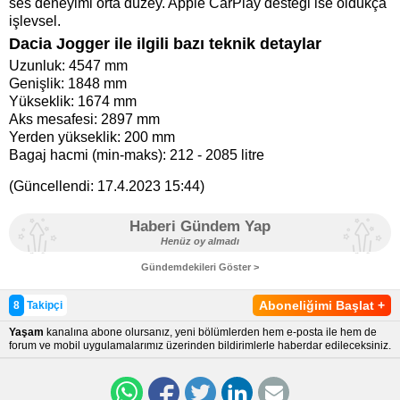
ses deneyimi orta düzey. Apple CarPlay desteği ise oldukça
işlevsel.
Dacia Jogger ile ilgili bazı teknik detaylar
Uzunluk: 4547 mm
Genişlik: 1848 mm
Yükseklik: 1674 mm
Aks mesafesi: 2897 mm
Yerden yükseklik: 200 mm
Bagaj hacmi (min-maks): 212 - 2085 litre
(Güncellendi:
17.4.2023 15:44
)
Haberi Gündem Yap
Henüz oy almadı
Gündemdekileri Göster >
Aboneliğimi Başlat
+
8
Takipçi
Yaşam
kanalına abone olursanız, yeni bölümlerden hem e-posta ile hem de
forum ve mobil uygulamalarımız üzerinden bildirimlerle haberdar edileceksiniz.