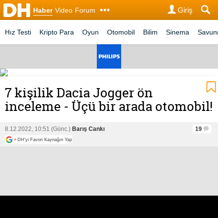
Giriş
Haber
Video
Forum
Hız Testi
Kripto Para
Oyun
Otomobil
Bilim
Sinema
Savu
7 kişilik Dacia Jogger ön
inceleme - Üçü bir arada otomobil!
8.12.2022, 10:51 (Günc.)
Barış Cankı
19
+
DH'yi Favori Kaynağın Yap