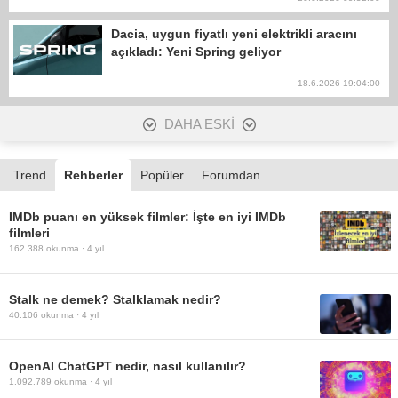
Dacia, uygun fiyatlı yeni elektrikli aracını
açıkladı: Yeni Spring geliyor
18.6.2026 19:04:00
DAHA ESKİ
Trend
Rehberler
Popüler
Forumdan
IMDb puanı en yüksek filmler: İşte en iyi IMDb
filmleri
162.388
okunma ·
4 yıl
Stalk ne demek? Stalklamak nedir?
40.106
okunma ·
4 yıl
OpenAI ChatGPT nedir, nasıl kullanılır?
1.092.789
okunma ·
4 yıl