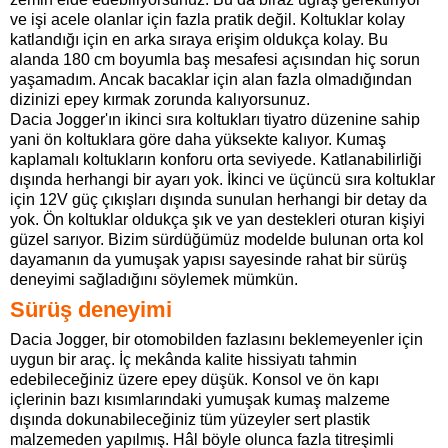
ve işi acele olanlar için fazla pratik değil. Koltuklar kolay
katlandığı için en arka sıraya erişim oldukça kolay. Bu
alanda 180 cm boyumla baş mesafesi açısından hiç sorun
yaşamadım. Ancak bacaklar için alan fazla olmadığından
dizinizi epey kırmak zorunda kalıyorsunuz.
Dacia Jogger'ın ikinci sıra koltukları tiyatro düzenine sahip
yani ön koltuklara göre daha yüksekte kalıyor. Kumaş
kaplamalı koltukların konforu orta seviyede. Katlanabilirliği
dışında herhangi bir ayarı yok. İkinci ve üçüncü sıra koltuklar
için 12V güç çıkışları dışında sunulan herhangi bir detay da
yok. Ön koltuklar oldukça şık ve yan destekleri oturan kişiyi
güzel sarıyor. Bizim sürdüğümüz modelde bulunan orta kol
dayamanın da yumuşak yapısı sayesinde rahat bir sürüş
deneyimi sağladığını söylemek mümkün.
Sürüş deneyimi
Dacia Jogger, bir otomobilden fazlasını beklemeyenler için
uygun bir araç. İç mekânda kalite hissiyatı tahmin
edebileceğiniz üzere epey düşük. Konsol ve ön kapı
içlerinin bazı kısımlarındaki yumuşak kumaş malzeme
dışında dokunabileceğiniz tüm yüzeyler sert plastik
malzemeden yapılmış. Hâl böyle olunca fazla titreşimli