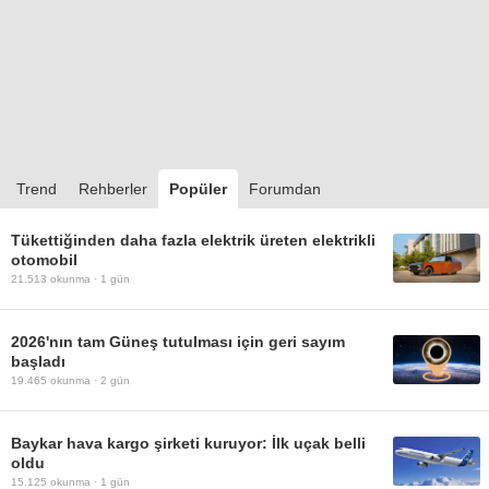
Trend
Rehberler
Popüler
Forumdan
Tükettiğinden daha fazla elektrik üreten elektrikli
otomobil
21.513
okunma ·
1 gün
2026'nın tam Güneş tutulması için geri sayım
başladı
19.465
okunma ·
2 gün
Baykar hava kargo şirketi kuruyor: İlk uçak belli
oldu
15.125
okunma ·
1 gün