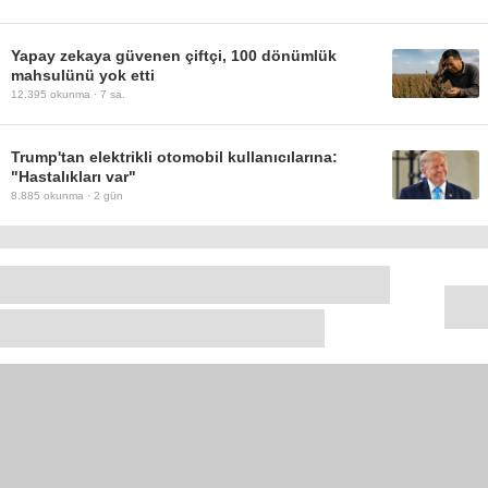
Yapay zekaya güvenen çiftçi, 100 dönümlük
mahsulünü yok etti
12.395
okunma ·
7 sa.
Trump'tan elektrikli otomobil kullanıcılarına:
"Hastalıkları var"
8.885
okunma ·
2 gün