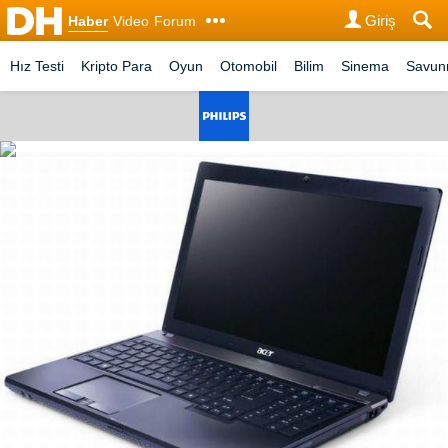
Giriş
Haber
Video
Forum
Hız Testi
Kripto Para
Oyun
Otomobil
Bilim
Sinema
Savu