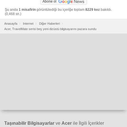
Abone ol
Şu anda
1 misafirin
görüntülediği bu içeriğe toplam
8229 kez
bakıldı.
(0,468 sn.)
Anasayfa
Internet
Diğer Haberleri
Acer, TravelMate serisi beş yeni dizüstü bilgisayarını pazara sundu
Taşınabilir Bilgisayarlar
ve
Acer
ile İlgili İçerikler