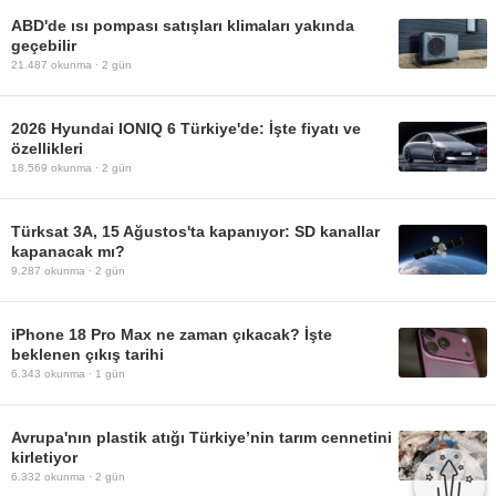
ABD'de ısı pompası satışları klimaları yakında
geçebilir
21.487
okunma ·
2 gün
2026 Hyundai IONIQ 6 Türkiye'de: İşte fiyatı ve
özellikleri
18.569
okunma ·
2 gün
Türksat 3A, 15 Ağustos'ta kapanıyor: SD kanallar
kapanacak mı?
9.287
okunma ·
2 gün
iPhone 18 Pro Max ne zaman çıkacak? İşte
beklenen çıkış tarihi
6.343
okunma ·
1 gün
Avrupa'nın plastik atığı Türkiye’nin tarım cennetini
kirletiyor
6.332
okunma ·
2 gün