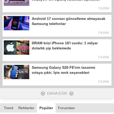
7.8.2026
Android 17 sonrası güncelleme almayacak
Samsung telefonlar
7.8.2026
DRAM krizi iPhone 18'i vurdu: 1 milyar
dolarlık çip beklemede
7.8.2026
Samsung Galaxy S26 FE'nin tasarımı
ortaya çıktı: İşte renk seçenekleri
7.8.2026
DAHA ESKİ
Trend
Rehberler
Popüler
Forumdan