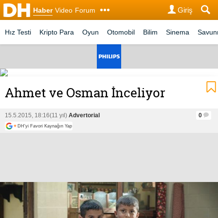
Giriş
Haber
Video
Forum
Hız Testi
Kripto Para
Oyun
Otomobil
Bilim
Sinema
Savu
Ahmet ve Osman İnceliyor
15.5.2015, 18:16
(11 yıl)
Advertorial
0
+
DH'yi Favori Kaynağın Yap