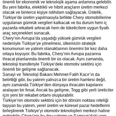
önemli bir ekonomik ve teknolojik aşama anlamına gelebilir.
Bu yeni fabrika, elektrikli ve hibrit araçların üretim merkezi
olacak ve binlerce kişiye istihdam sağlayacak. Üstelik,
Türkiye’de üretim yapılmasıyla birlikte Chery otomobillerine
uygulanan gümrük vergileri kalkacak ve bu durum hem iç
pazarda rekabeti artıracak hem de tüketicilere uygun fiyatlı
araç seçenekleri sunacak.
Chery’nin Avrupa’da yaşadığı yüksek gümrük vergileri
nedeniyle Türkiye’ye yönelmesi, ülkemizin stratejik
konumunun ve yatırım olanaklarının önemini bir kez daha
ortaya koyuyor. Bu fabrika, Chery’nin Avrupa pazarına
ihracat planlarında önemli bir üs olacak. Aynı zamanda,
teknoloji transferiyle Türkiye’deki otomotiv sektörü için
önemli bir gelişme sağlanacak.
Sanayi ve Teknoloji Bakanı Mehmet Fatih Kacır’ın da
belirttiği gibi, bu yatırım yalnızca bir üretim hamlesi değil,
aynı zamanda Türkiye’den dünyaya ihracatın kapılarını
aralayan bir fırsat. Ancak bu gelişme, Togg gibi yerli üreticiler
için yeni bir rekabet ortamı oluşturabilir.
Türkiye’nin otomotiv sektörü için bir dönüm noktası niteliği
taşıyan bu yatırım, yerel üretim ve küresel pazar hedeflerini
birleştirerek Türkiye’yi otomotiv teknolojileri merkezi haline
getirebilir. Chery’nin bu dev yatırımı ve Samsun’daki yeni