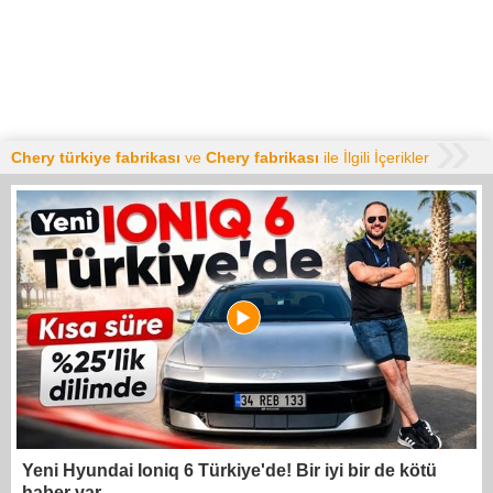
Chery türkiye fabrikası
ve
Chery fabrikası
ile İlgili İçerikler
Yeni Hyundai Ioniq 6 Türkiye'de! Bir iyi bir de kötü
haber var...