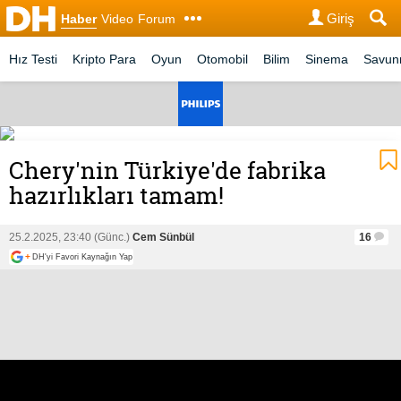
Giriş
Haber
Video
Forum
Hız Testi
Kripto Para
Oyun
Otomobil
Bilim
Sinema
Savu
Chery'nin Türkiye'de fabrika
hazırlıkları tamam!
25.2.2025, 23:40 (Günc.)
Cem Sünbül
16
+
DH'yi Favori Kaynağın Yap