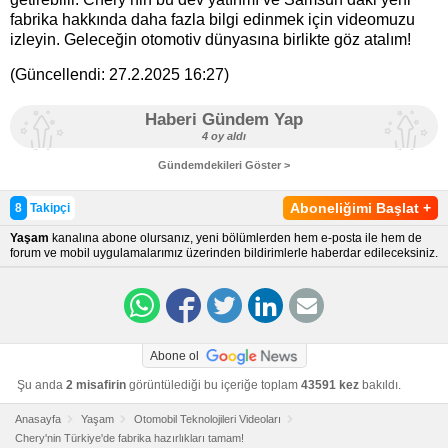
fabrika hakkında daha fazla bilgi edinmek için videomuzu
izleyin. Geleceğin otomotiv dünyasına birlikte göz atalım!
(Güncellendi:
27.2.2025 16:27
)
Haberi Gündem Yap
4 oy aldı
Gündemdekileri Göster >
Aboneliğimi Başlat
+
8
Takipçi
Yaşam
kanalına abone olursanız, yeni bölümlerden hem e-posta ile hem de
forum ve mobil uygulamalarımız üzerinden bildirimlerle haberdar edileceksiniz.
Abone ol
Şu anda
2 misafirin
görüntülediği bu içeriğe toplam
43591 kez
bakıldı.
Anasayfa
Yaşam
Otomobil Teknolojileri Videoları
Chery'nin Türkiye'de fabrika hazırlıkları tamam!