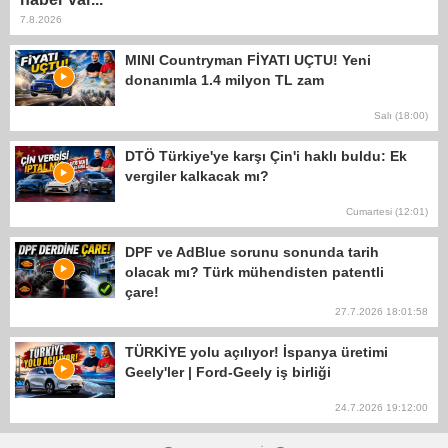
7.8.2026
MINI Countryman FİYATI UÇTU! Yeni
donanımla 1.4 milyon TL zam
Salı (18:00)
DTÖ Türkiye'ye karşı Çin'i haklı buldu: Ek
vergiler kalkacak mı?
Cumartesi (12:01)
DPF ve AdBlue sorunu sonunda tarih
olacak mı? Türk mühendisten patentli
çare!
27.7.2026 18:01:58
TÜRKİYE yolu açılıyor! İspanya üretimi
Geely'ler | Ford-Geely iş birliği
24.7.2026 19:12:00