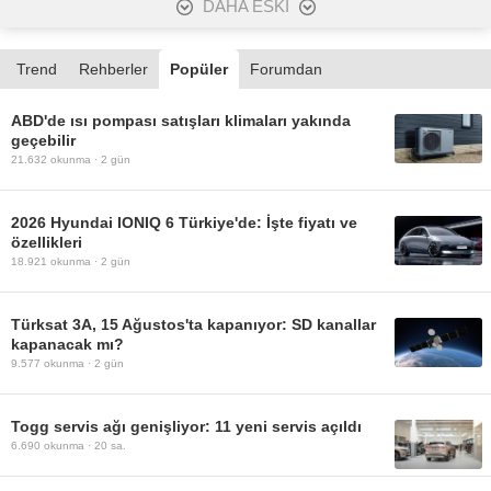
DAHA ESKİ
Trend
Rehberler
Popüler
Forumdan
ABD'de ısı pompası satışları klimaları yakında
geçebilir
21.632
okunma ·
2 gün
2026 Hyundai IONIQ 6 Türkiye'de: İşte fiyatı ve
özellikleri
18.921
okunma ·
2 gün
Türksat 3A, 15 Ağustos'ta kapanıyor: SD kanallar
kapanacak mı?
9.577
okunma ·
2 gün
Togg servis ağı genişliyor: 11 yeni servis açıldı
6.690
okunma ·
20 sa.