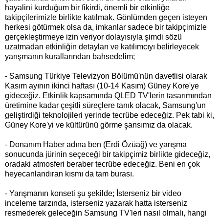
hayalini kurduğum bir fikirdi, önemli bir etkinliğe
takipçilerimizle birlikte katılmak. Gönlümden geçen isteyen
herkesi götürmek olsa da, imkanlar sadece bir takipçimizle
gerçekleştirmeye izin veriyor dolayısıyla şimdi sözü
uzatmadan etkinliğin detayları ve katılımcıyı belirleyecek
yarışmanın kurallarından bahsedelim;
- Samsung Türkiye Televizyon Bölümü'nün davetlisi olarak
Kasım ayının ikinci haftası (10-14 Kasım) Güney Kore'ye
gideceğiz. Etkinlik kapsamında QLED TV'lerin tasarımından
üretimine kadar çeşitli süreçlere tanık olacak, Samsung'un
geliştirdiği teknolojileri yerinde tecrübe edeceğiz. Pek tabi ki,
Güney Kore'yi ve kültürünü görme şansımız da olacak.
- Donanım Haber adına ben (Erdi Özüağ) ve yarışma
sonucunda jürinin seçeceği bir takipçimiz birlikte gideceğiz,
oradaki atmosferi beraber tecrübe edeceğiz. Beni en çok
heyecanlandıran kısmı da tam burası.
- Yarışmanın konseti şu şekilde; İsterseniz bir video
inceleme tarzında, isterseniz yazarak hatta isterseniz
resmederek geleceğin Samsung TV'leri nasıl olmalı, hangi