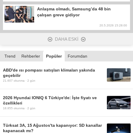
Anlaşma olmadı, Samsung’da 48 bin
çalışan greve gidiyor
20.5.2026 15:28:00
DAHA ESKİ
Trend
Rehberler
Popüler
Forumdan
ABD'de ısı pompası satışları klimaları yakında
geçebilir
21.607
okunma ·
2 gün
2026 Hyundai IONIQ 6 Türkiye'de: İşte fiyatı ve
özellikleri
18.855
okunma ·
2 gün
Türksat 3A, 15 Ağustos'ta kapanıyor: SD kanallar
kapanacak mı?