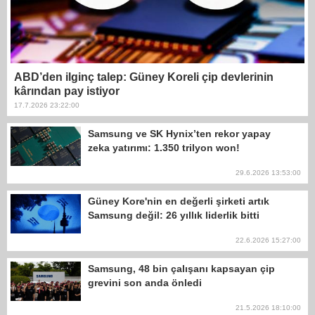
ABD’den ilginç talep: Güney Koreli çip devlerinin
kârından pay istiyor
17.7.2026 23:22:00
Samsung ve SK Hynix’ten rekor yapay
zeka yatırımı: 1.350 trilyon won!
29.6.2026 13:53:00
Güney Kore'nin en değerli şirketi artık
Samsung değil: 26 yıllık liderlik bitti
22.6.2026 15:27:00
Samsung, 48 bin çalışanı kapsayan çip
grevini son anda önledi
21.5.2026 18:10:00