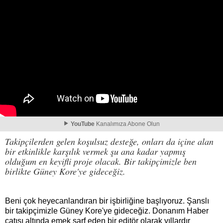
YouTube
Kanalımıza Abone Olun
Takipçilerden gelen koşulsuz desteğe, onları da içine alan
bir etkinlikle karşılık vermek şu ana kadar yapmış
olduğum en keyifli proje olacak. Bir takipçimizle ben
birlikte Güney Kore'ye gideceğiz.
Beni çok heyecanlandıran bir işbirliğine başlıyoruz. Şanslı
bir takipçimizle Güney Kore'ye gideceğiz. Donanım Haber
çatısı altında emek sarf eden bir editör olarak yıllardır