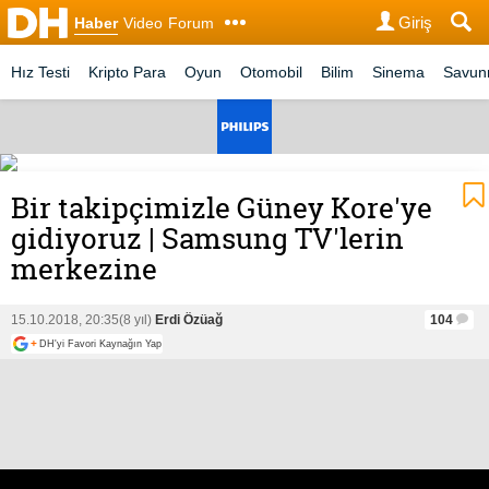
Giriş
Haber
Video
Forum
Hız Testi
Kripto Para
Oyun
Otomobil
Bilim
Sinema
Savu
Bir takipçimizle Güney Kore'ye
gidiyoruz | Samsung TV'lerin
merkezine
15.10.2018, 20:35
(8 yıl)
Erdi Özüağ
104
+
DH'yi Favori Kaynağın Yap