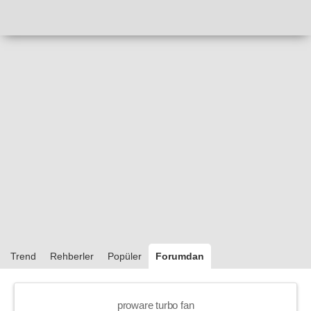
Trend
Rehberler
Popüler
Forumdan
proware turbo fan