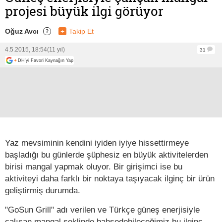
projesi büyük ilgi görüyor
Oğuz Avcı
+
Takip Et
?
4.5.2015, 18:54
(11 yıl)
31
+
DH'yi Favori Kaynağın Yap
Yaz mevsiminin kendini iyiden iyiye hissettirmeye
başladığı bu günlerde şüphesiz en büyük aktivitelerden
birisi mangal yapmak oluyor. Bir girişimci ise bu
aktiviteyi daha farklı bir noktaya taşıyacak ilginç bir ürün
geliştirmiş durumda.
"GoSun Grill" adı verilen ve Türkçe güneş enerjisiyle
çalışan mangal şeklinde bahsedebileceğimiz bu ilginç