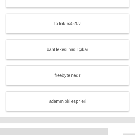
tp link ex520v
bant lekesi nasıl çıkar
freebyte nedir
adamın biri esprileri