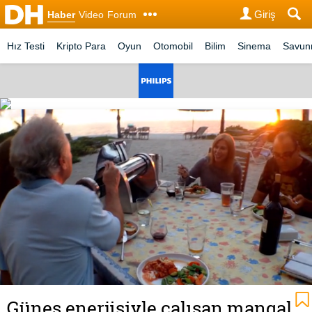
Giriş
Haber
Video
Forum
Hız Testi
Kripto Para
Oyun
Otomobil
Bilim
Sinema
Savu
Güneş enerjisiyle çalışan mangal