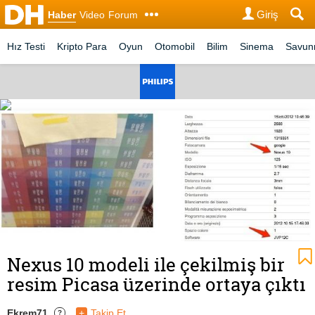
Giriş
Haber
Video
Forum
Hız Testi
Kripto Para
Oyun
Otomobil
Bilim
Sinema
Savu
Nexus 10 modeli ile çekilmiş bir
resim Picasa üzerinde ortaya çıktı
Ekrem71
+
Takip Et
?