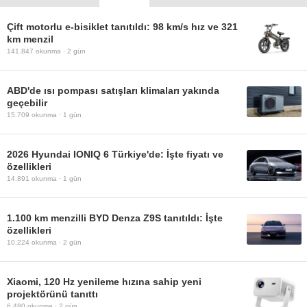
Çift motorlu e-bisiklet tanıtıldı: 98 km/s hız ve 321
km menzil
141.847
okunma ·
2 gün
ABD'de ısı pompası satışları klimaları yakında
geçebilir
15.709
okunma ·
1 gün
2026 Hyundai IONIQ 6 Türkiye'de: İşte fiyatı ve
özellikleri
14.891
okunma ·
1 gün
1.100 km menzilli BYD Denza Z9S tanıtıldı: İşte
özellikleri
10.224
okunma ·
2 gün
Xiaomi, 120 Hz yenileme hızına sahip yeni
projektörünü tanıttı
6.480
okunma ·
2 gün