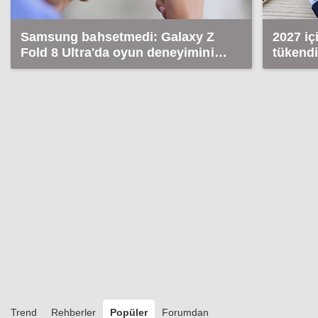
Samsung bahsetmedi: Galaxy Z
2027 i
Fold 8 Ultra'da oyun deneyimini
tükendi
etkileyecek detay!
Trend
Rehberler
Popüler
Forumdan