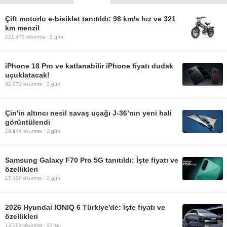
Çift motorlu e-bisiklet tanıtıldı: 98 km/s hız ve 321
km menzil
121.475
okunma ·
2 gün
iPhone 18 Pro ve katlanabilir iPhone fiyatı dudak
uçuklatacak!
32.072
okunma ·
2 gün
Çin'in altıncı nesil savaş uçağı J-36’nın yeni hali
görüntülendi
19.944
okunma ·
2 gün
Samsung Galaxy F70 Pro 5G tanıtıldı: İşte fiyatı ve
özellikleri
17.428
okunma ·
2 gün
2026 Hyundai IONIQ 6 Türkiye'de: İşte fiyatı ve
özellikleri
12.086
okunma ·
17 sa.