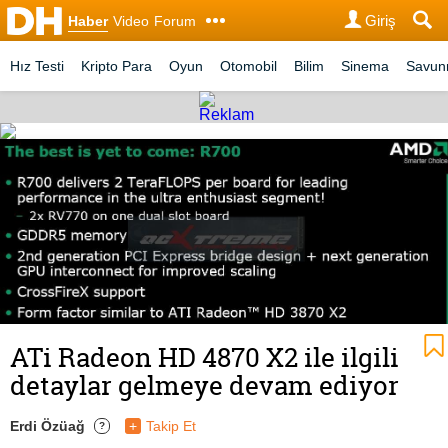
Giriş
Haber
Video
Forum
Hız Testi
Kripto Para
Oyun
Otomobil
Bilim
Sinema
Savu
ATi Radeon HD 4870 X2 ile ilgili
detaylar gelmeye devam ediyor
Erdi Özüağ
+
Takip Et
?