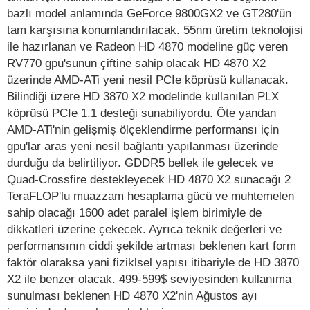
bazlı model anlamında GeForce 9800GX2 ve GT280'ün
tam karşısına konumlandırılacak. 55nm üretim teknolojisi
ile hazırlanan ve Radeon HD 4870 modeline güç veren
RV770 gpu'sunun çiftine sahip olacak HD 4870 X2
üzerinde AMD-ATi yeni nesil PCIe köprüsü kullanacak.
Bilindiği üzere HD 3870 X2 modelinde kullanılan PLX
köprüsü PCIe 1.1 desteği sunabiliyordu. Öte yandan
AMD-ATi'nin gelişmiş ölçeklendirme performansı için
gpu'lar aras yeni nesil bağlantı yapılanması üzerinde
durduğu da belirtiliyor. GDDR5 bellek ile gelecek ve
Quad-Crossfire destekleyecek HD 4870 X2 sunacağı 2
TeraFLOP'lu muazzam hesaplama gücü ve muhtemelen
sahip olacağı 1600 adet paralel işlem birimiyle de
dikkatleri üzerine çekecek. Ayrıca teknik değerleri ve
performansının ciddi şekilde artması beklenen kart form
faktör olaraksa yani fiziklsel yapısı itibariyle de HD 3870
X2 ile benzer olacak. 499-599$ seviyesinden kullanıma
sunulması beklenen HD 4870 X2'nin Ağustos ayı