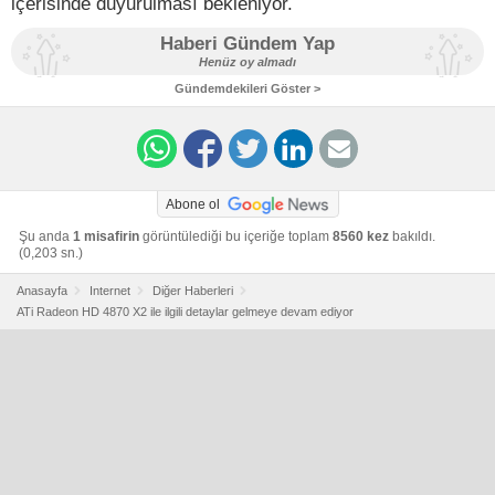
içerisinde duyurulması bekleniyor.
Haberi Gündem Yap
Henüz oy almadı
Gündemdekileri Göster >
Abone ol
Şu anda
1 misafirin
görüntülediği bu içeriğe toplam
8560 kez
bakıldı.
(0,203 sn.)
Anasayfa
Internet
Diğer Haberleri
ATi Radeon HD 4870 X2 ile ilgili detaylar gelmeye devam ediyor