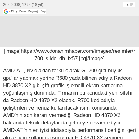
20.6.2008, 12:56
(18 yıl)
18
+
DH'yi Favori Kaynağın Yap
[image]https://www.donanimhaber.com/images/resimler/r
700_slide_dh_fx57.jpg[/image]
AMD-ATi, Nvidia'dan farklı olarak GT200 gibi büyük
gpu'lar yapmak yerine R680 yada bilinen adıyla Radeon
HD 3870 X2 gibi çift grafik işlemcili ekran kartlarına
yoğunlaşmış durumda. Firmanın bu konudaki yeni silahı
da Radeon HD 4870 X2 olacak. R700 kod adıyla
geliştirilen ve henüz kullanılacak isim konusunda
AMD'nin son kararı vermediği Radeon HD 4870 X2
hakkında teknik detaylar da gelmeye devam ediyor.
AMD-ATi'nin en iyisi iddiasoıyla performans liderliğini geri
almak için kullanıma sunacğaı HD 4870 X2 segment