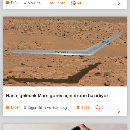
#
Diğer
Mobilite
12347
60
Nasa, gelecek Mars görevi için drone hazırlıyor
#
Diğer
Diğer Bilim ve Teknoloji
3277
1