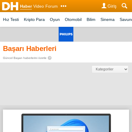
Giriş
Haber
Video
Forum
Hız Testi
Kripto Para
Oyun
Otomobil
Bilim
Sinema
Savu
Başarı Haberleri
Güncel Başarı haberlerini özetle
?