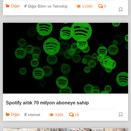
#
Diğer
Diğer Bilim ve Teknoloji
11583
9
Spotify artık 70 milyon aboneye sahip
#
Diğer
internet
3309
18