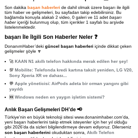
Son dakika
başarı haberleri
de dahil olmak üzere başarı ile ilgili
tüm haber ve gelişmeleri, bu sayfadan takip edebilirsiniz. Bu
bağlamda konuyla alakalı 2 video, 0 galeri ve 11 adet
başarı
haber
içeriği bulunmuş olup, tüm içerikler 1 sayfalı bu arşivde
listelenmektedir.
başarı İle İlgili Son Haberler Neler ❓
DonanımHaber’deki
güncel başarı haberleri
içinde dikkat çeken
gelişmeler şöyle 🔽
🚀
KAAN N1 akıllı telefon hakkında merak edilen her şey!
💯
Mobilite: Telefonda kredi kartına taksit yeniden, LG V20,
Sony Xperia XR ve dahası...
💬
Apple yöneticisi: AirPods adeta bir orman yangını gibi
yayıldı
🆕
Windows neden en yaygın işletim sistemi?
Anlık Başarı Gelişmeleri DH’de 📢
Türkiye'nin en büyük teknoloji sitesi www.donanimhaber.com'da,
yeni başarı haberlerini takip etmek isteyenler için her yıl olduğu
gibi 2026’da da sizleri bilgilendirmeye devam ediyoruz. Dilerseniz
son başarı haberlerini
okuduktan sonra,
Akıllı Telefon