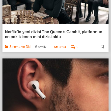
Netflix'in yeni dizisi The Queen’s Gambit, platformun
en çok izlenen mini dizisi oldu
#
Sinema ve Dizi
netflix
3593
8