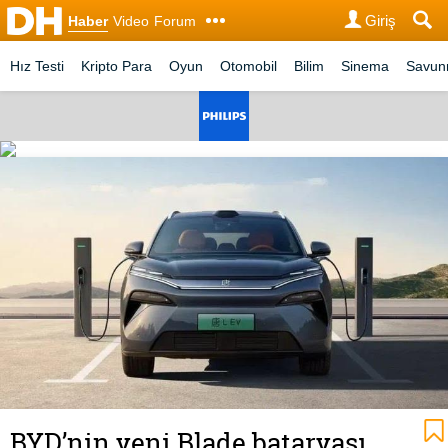
Giriş
Haber
Video
Forum
Hız Testi
Kripto Para
Oyun
Otomobil
Bilim
Sinema
Savu
BYD’nin yeni Blade bataryası