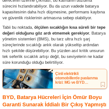
derecenin üzerine çıkması, bu katmanın bozulma
sürecini hızlandırabiliyor. Bu da uzun vadede batarya
kapasitesinin daha hızlı düşmesine, performans kaybına
ve güvenlik risklerinin artmasına sebep olabiliyor.
Tabii bu noktada,
ölçülen sıcaklığın kısa süreli bir tepe
değeri olduğunu göz ardı etmemek gerekiyor.
Batarya
yönetim sistemleri (BMS), bu tarz ultra hızlı şarj
süreçlerinde sıcaklığı anlık olarak yükseltip ardından
hızlı şekilde düşürebiliyor. Bu yüzden asıl kritik unsurun
tek seferlik sıcaklık artışı değil, bu seviyelerin ne kadar
süre korunduğu olduğu belirtiliyor.
Çinli elektrikli
otomobillerde paslanma
krizi: MG ve BYD
gündemde
BYD, Batarya Hücreleri İçin Ömür Boyu
Garanti Sunarak İddialı Bir Çıkış Yapmıştı