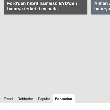
Ford'dan hibrit hamlesi: BYD'den
Alman a
batarya tedariki masada
batarya
verimli
Trend
Rehberler
Popüler
Forumdan