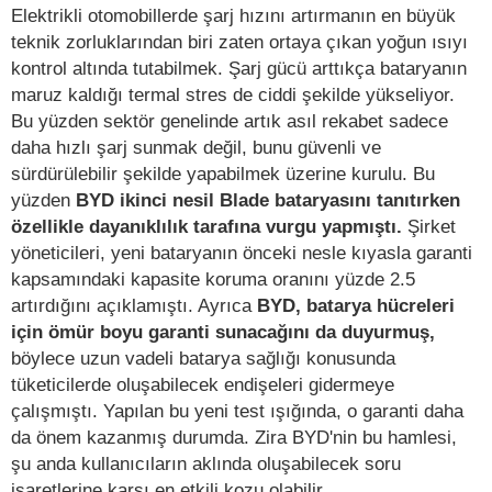
Elektrikli otomobillerde şarj hızını artırmanın en büyük
teknik zorluklarından biri zaten ortaya çıkan yoğun ısıyı
kontrol altında tutabilmek. Şarj gücü arttıkça bataryanın
maruz kaldığı termal stres de ciddi şekilde yükseliyor.
Bu yüzden sektör genelinde artık asıl rekabet sadece
daha hızlı şarj sunmak değil, bunu güvenli ve
sürdürülebilir şekilde yapabilmek üzerine kurulu. Bu
yüzden
BYD ikinci nesil Blade bataryasını tanıtırken
özellikle dayanıklılık tarafına vurgu yapmıştı.
Şirket
yöneticileri, yeni bataryanın önceki nesle kıyasla garanti
kapsamındaki kapasite koruma oranını yüzde 2.5
artırdığını açıklamıştı. Ayrıca
BYD, batarya hücreleri
için ömür boyu garanti sunacağını da duyurmuş,
böylece
uzun vadeli batarya sağlığı konusunda
tüketicilerde oluşabilecek endişeleri gidermeye
çalışmıştı. Yapılan bu yeni test ışığında, o garanti daha
da önem kazanmış durumda. Zira BYD'nin bu hamlesi,
şu anda kullanıcıların aklında oluşabilecek soru
işaretlerine karşı en etkili kozu olabilir.