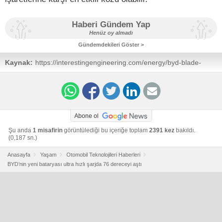
Haberi Gündem Yap
Henüz oy almadı
Gündemdekileri Göster >
Kaynak:
https://interestingengineering.com/energy/byd-blade-
battery-sparks-debate
Abone ol
Şu anda
1 misafirin
görüntülediği bu içeriğe toplam
2391 kez
bakıldı.
(0,187 sn.)
Anasayfa
Yaşam
Otomobil Teknolojileri Haberleri
BYD’nin yeni bataryası ultra hızlı şarjda 76 dereceyi aştı