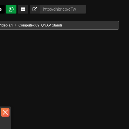
e
Videoları
Computex 09: QNAP Standı