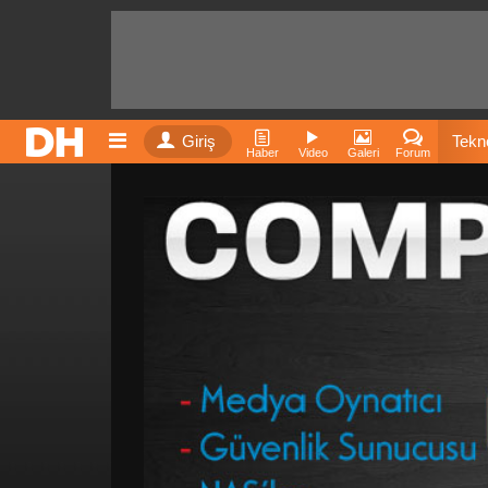
Giriş
Tekno
Haber
Video
Galeri
Forum
Film
Fiyatla
İnst