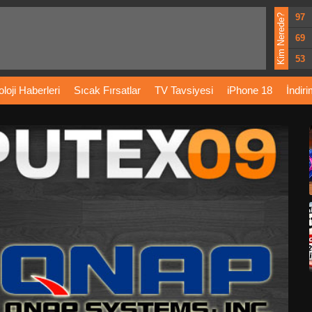
97
Kim Nerede?
69
53
loji
Haberleri
Sıcak
Fırsatlar
TV
Tavsiyesi
iPhone
18
İndir
Önerileri
Türkiye
Araba
Fiyatları
Yapay
Zeka
Şarj
İstasyon
rı
Vizyondaki
Filmler
Bitcoin
Dizi
Önerileri
Telefon
Önerileri
agram
Dondurma
İnstagram
Çöktü
Mü