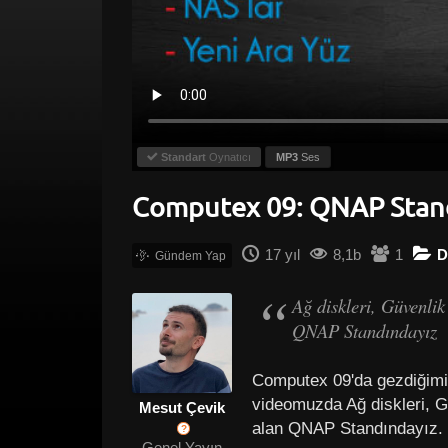
Standart
Oynatıcı
MP3
Ses
Computex 09: QNAP Stan
17 yıl
8,1b
1
D
Ağ diskleri, Güvenlik
QNAP Standındayız
Computex 09'da gezdiğimi
videomuzda Ağ diskleri, Gü
Mesut Çevik
alan QNAP Standındayız.
?