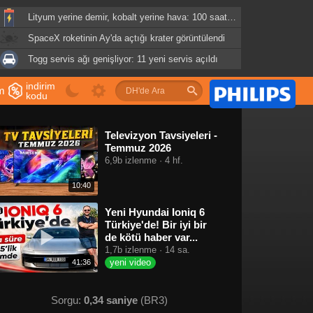
Lityum yerine demir, kobalt yerine hava: 100 saatlik batarya geliyor
SpaceX roketinin Ay'da açtığı krater görüntülendi
Togg servis ağı genişliyor: 11 yeni servis açıldı
indirim
im
kodu
u
Televizyon Tavsiyeleri -
Temmuz 2026
6,9b izlenme · 4 hf.
10:40
Yeni Hyundai Ioniq 6
Türkiye'de! Bir iyi bir
de kötü haber var...
1,7b izlenme · 14 sa.
yeni video
41:36
Sorgu:
0,34 saniye
(BR3)