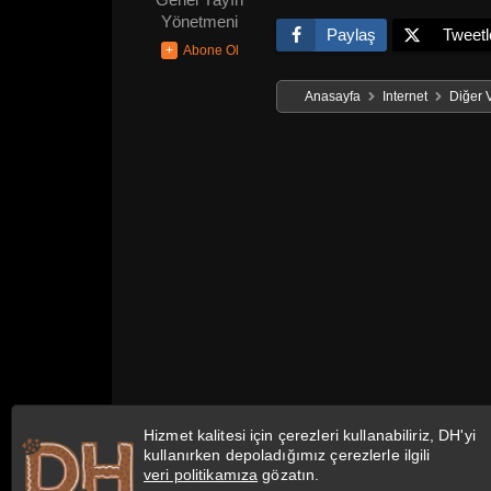
Genel Yayın
Yönetmeni
Paylaş
Tweetl
Anasayfa
Internet
Diğer 
Hizmet kalitesi için çerezleri kullanabiliriz, DH'yi
kullanırken depoladığımız çerezlerle ilgili
veri politikamıza
gözatın.