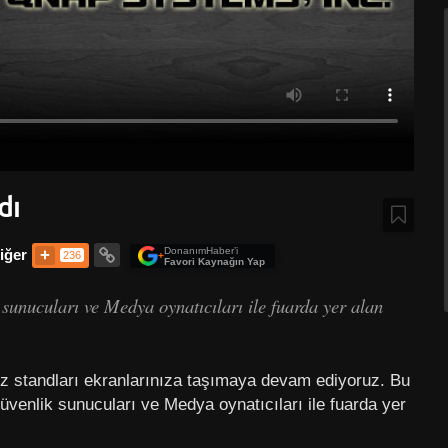
dı
DonanımHaber’i
iğer
236
+
Favori Kaynağın Yap
 sunucuları ve Medya oynatıcıları ile fuarda yer alan
z standları ekranlarınıza taşımaya devam ediyoruz. Bu
venlik sunucuları ve Medya oynatıcıları ile fuarda yer