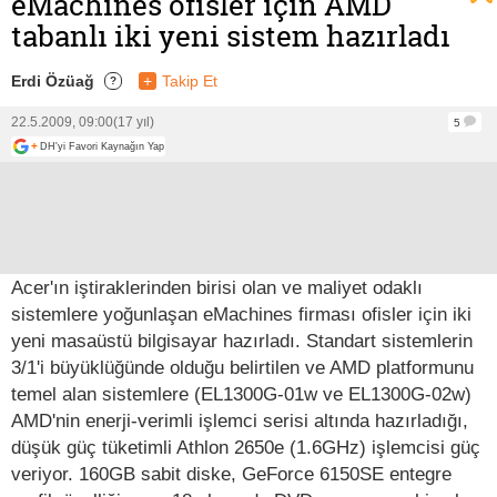
eMachines ofisler için AMD
tabanlı iki yeni sistem hazırladı
Erdi Özüağ
+
Takip Et
?
22.5.2009, 09:00
(17 yıl)
5
+
DH'yi Favori Kaynağın Yap
Acer'ın iştiraklerinden birisi olan ve maliyet odaklı
sistemlere yoğunlaşan eMachines firması ofisler için iki
yeni masaüstü bilgisayar hazırladı. Standart sistemlerin
3/1'i büyüklüğünde olduğu belirtilen ve AMD platformunu
temel alan sistemlere (EL1300G-01w ve EL1300G-02w)
AMD'nin enerji-verimli işlemci serisi altında hazırladığı,
düşük güç tüketimli Athlon 2650e (1.6GHz) işlemcisi güç
veriyor. 160GB sabit diske, GeForce 6150SE entegre