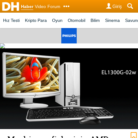
Giriş
Haber
Video
Forum
Hız Testi
Kripto Para
Oyun
Otomobil
Bilim
Sinema
Savu