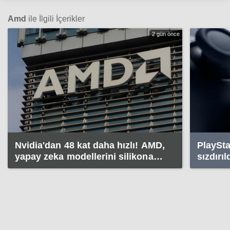
Amd
ile İlgili İçerikler
2 gün önce
Nvidia'dan 48 kat daha hızlı! AMD,
PlaySta
yapay zeka modellerini silikona
sızdırıl
taşıyor