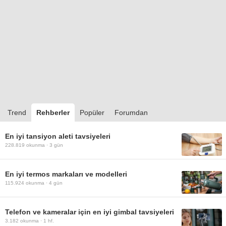
Trend
Rehberler
Popüler
Forumdan
En iyi tansiyon aleti tavsiyeleri
228.819
okunma ·
3 gün
En iyi termos markaları ve modelleri
115.924
okunma ·
4 gün
Telefon ve kameralar için en iyi gimbal tavsiyeleri
3.182
okunma ·
1 hf.