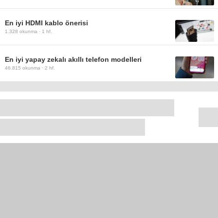
En iyi HDMI kablo önerisi
1.328
okunma ·
1 hf.
En iyi yapay zekalı akıllı telefon modelleri
46.815
okunma ·
2 hf.