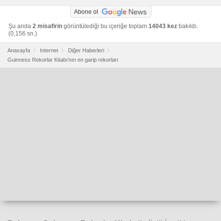
Abone ol
Şu anda
2 misafirin
görüntülediği bu içeriğe toplam
14043 kez
bakıldı.
(0,156 sn.)
Anasayfa
Internet
Diğer Haberleri
Guinness Rekorlar Kitabı’nın en garip rekorları