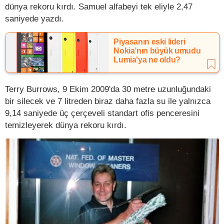
dünya rekoru kırdı. Samuel alfabeyi tek eliyle 2,47
saniyede yazdı.
Piyasanın eski lideri
Nokia’nın büyük umudu
Lumia'ya ne oldu?
Terry Burrows, 9 Ekim 2009'da 30 metre uzunluğundaki
bir silecek ve 7 litreden biraz daha fazla su ile yalnızca
9,14 saniyede üç çerçeveli standart ofis penceresini
temizleyerek dünya rekoru kırdı.