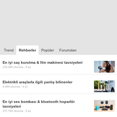
Trend
Rehberler
Popüler
Forumdan
En iyi saç kurutma & fön makinesi tavsiyeleri
153.389
okunma ·
9 ay
Elektrikli araçlarla ilgili yanlış bilinenler
4.999
okunma ·
3 yıl
En iyi ses bombası & bluetooth hoparlör
tavsiyeleri
157.768
okunma ·
3 ay