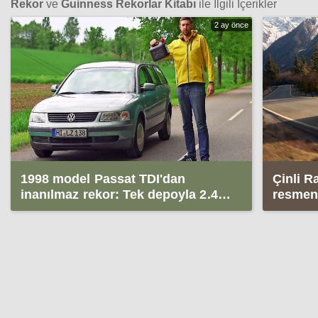
Rekor
ve
Guinness Rekorlar Kitabı
ile İlgili İçerikler
2 ay önce
1998 model Passat TDI'dan
Çinli 
inanılmaz rekor: Tek depoyla 2.400
resmen 
km yol gitti
24.863 