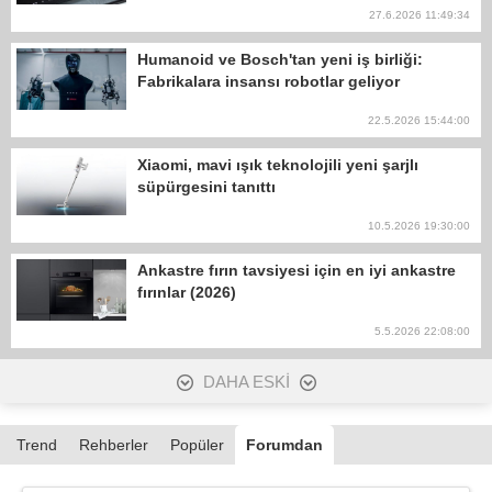
27.6.2026 11:49:34
Humanoid ve Bosch'tan yeni iş birliği:
Fabrikalara insansı robotlar geliyor
22.5.2026 15:44:00
Xiaomi, mavi ışık teknolojili yeni şarjlı
süpürgesini tanıttı
10.5.2026 19:30:00
Ankastre fırın tavsiyesi için en iyi ankastre
fırınlar (2026)
5.5.2026 22:08:00
DAHA ESKİ
Trend
Rehberler
Popüler
Forumdan