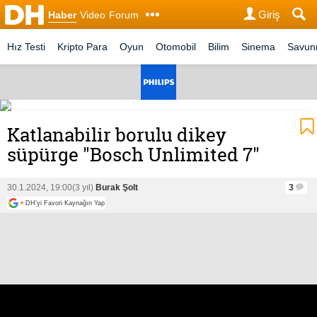
Giriş
Haber
Video
Forum
Hız Testi
Kripto Para
Oyun
Otomobil
Bilim
Sinema
Savu
Katlanabilir borulu dikey
süpürge "Bosch Unlimited 7"
30.1.2024, 19:00
(3 yıl)
Burak Şolt
3
+
DH'yi Favori Kaynağın Yap