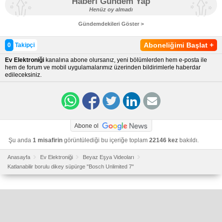
Haberi Gündem Yap
Henüz oy almadı
Gündemdekileri Göster >
Aboneliğimi Başlat
+
0
Takipçi
Ev Elektroniği
kanalına abone olursanız, yeni bölümlerden hem e-posta ile
hem de forum ve mobil uygulamalarımız üzerinden bildirimlerle haberdar
edileceksiniz.
Abone ol
Şu anda
1 misafirin
görüntülediği bu içeriğe toplam
22146 kez
bakıldı.
Anasayfa
Ev Elektroniği
Beyaz Eşya Videoları
Katlanabilir borulu dikey süpürge "Bosch Unlimited 7"