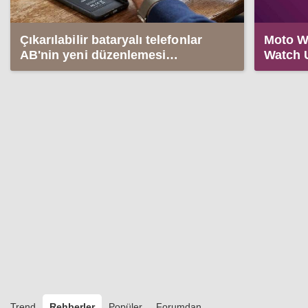
Çıkarılabilir bataryalı telefonlar
Moto Wa
AB'nin yeni düzenlemesi
Watch U
sayesinde geri dönebilir
Trend
Rehberler
Popüler
Forumdan