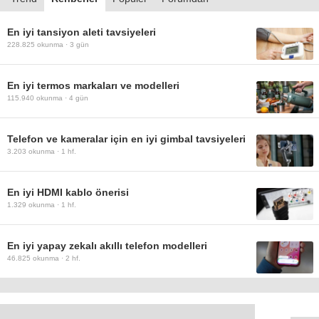
En iyi tansiyon aleti tavsiyeleri
228.825
okunma ·
3 gün
En iyi termos markaları ve modelleri
115.940
okunma ·
4 gün
Telefon ve kameralar için en iyi gimbal tavsiyeleri
3.203
okunma ·
1 hf.
En iyi HDMI kablo önerisi
1.329
okunma ·
1 hf.
En iyi yapay zekalı akıllı telefon modelleri
46.825
okunma ·
2 hf.