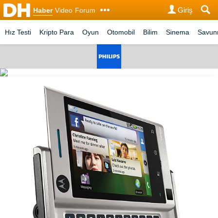
Giriş
Haber
Video
Forum
Hız Testi
Kripto Para
Oyun
Otomobil
Bilim
Sinema
Savu