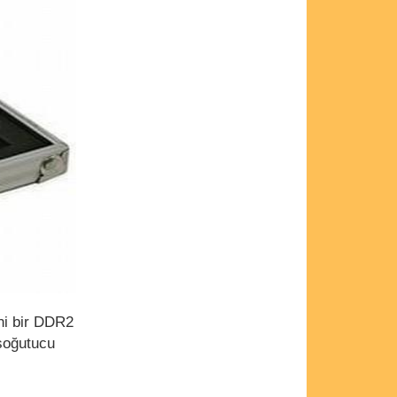
ni bir DDR2
 soğutucu