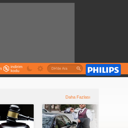
indirim
im
kodu
u
Daha Fazlası