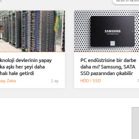
r
faces of face
knoloji devlerinin yapay
PC endüstrisine bir darbe
ka aşkı her şeyi daha
daha mı? Samsung, SATA
halı hale getirdi
SSD pazarından çıkabilir
pay Zeka
1 ay
HDD / SSD
7