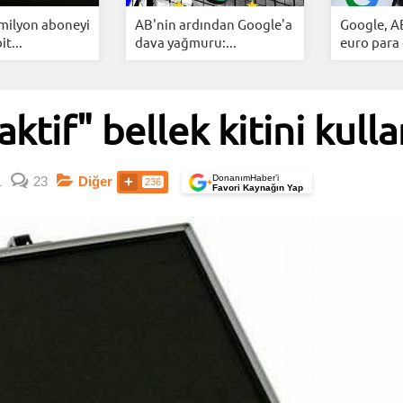
 milyon aboneyi
AB'nin ardından Google'a
Google, A
it...
dava yağmuru:...
euro para 
tif" bellek kitini kul
DonanımHaber’i
1
23
Diğer
236
+
Favori Kaynağın Yap