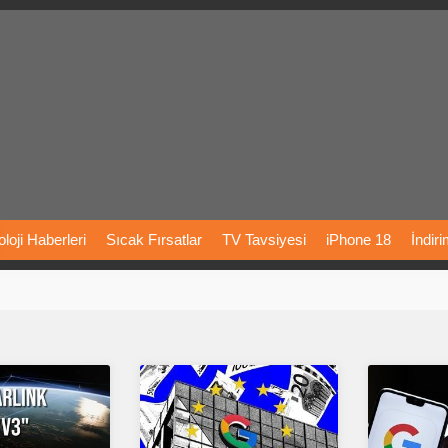
loji
Haberleri
Sıcak
Fırsatlar
TV
Tavsiyesi
iPhone
18
İndir
Önerileri
Türkiye
Araba
Fiyatları
Yapay
Zeka
Şarj
İstasyon
rı
Vizyondaki
Filmler
Bitcoin
Dizi
Önerileri
Telefon
Önerileri
agram
Dondurma
İnstagram
Çöktü
Mü