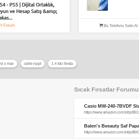
S4 - PS5 | Dijital Ortaklık,
yun ve Hesap Satış &amp;
akas...
H Forum
Bu Telefonu Satın Al
ord s max
adile naşit
1.4 tdci fiesta
Sıcak Fırsatlar Forum
https://www.amazon.com.tr/dp/B
https://www.amazon.com.tr/dp/