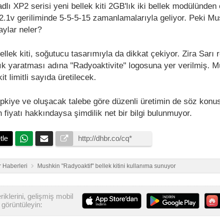
lı XP2 serisi yeni bellek kiti 2GB'lık iki bellek modülünden 
2.1v geriliminde 5-5-5-15 zamanlamalarıyla geliyor. Peki Mu
taylar neler?
ellek kiti, soğutucu tasarımıyla da dikkat çekiyor. Zira Sarı r
lık yaratması adına "Radyoaktivite" logosuna yer verilmiş. 
it limitli sayıda üretilecek.
tepkiye ve oluşacak talebe göre düzenli üretimin de söz konu
n fiyatı hakkındaysa şimdilik net bir bilgi bulunmuyor.
tle
 Haberleri
Mushkin "Radyoaktif" bellek kitini kullanıma sunuyor
iklerini, gelişmiş mobil
görüntüleyin: