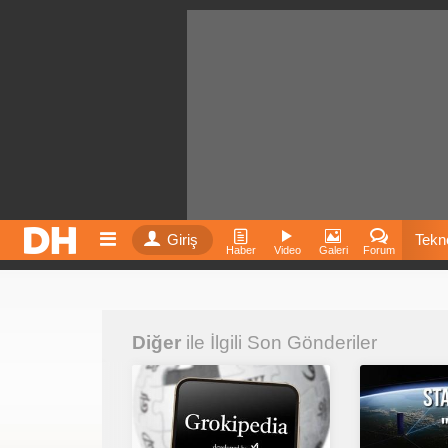
Giriş
Tekno
Haber
Video
Galeri
Forum
Film
Diğer
ile İlgili Son Gönderiler
Fiyatla
İnst