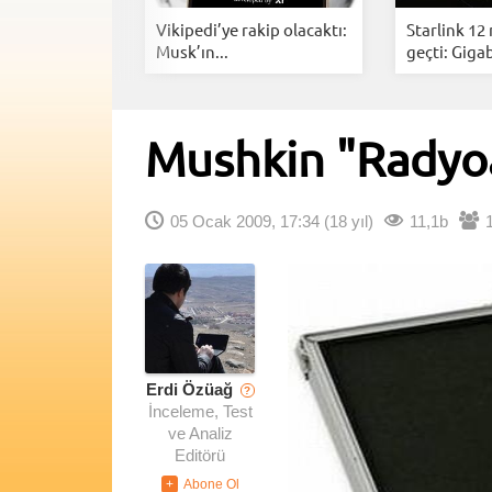
i Anlık
Vikipedi’ye rakip olacaktı:
Starlink 12
rarlarınız...
Musk’ın...
geçti: Gigab
Mushkin "Radyoak
05 Ocak 2009, 17:34
(18 yıl)
11,1b
Erdi Özüağ
?
İnceleme, Test
ve Analiz
Editörü