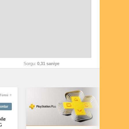
Sorgu:
0,31 saniye
Tümü
onlar
ile
G