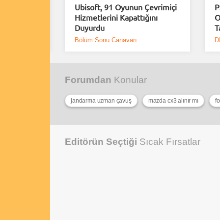
rımlar
Ubisoft, 91 Oyunun Çevrimiçi
P
erindeki
Hizmetlerini Kapattığını
O
Duyurdu
T
Bölüm Sonu Canavarı
D
Forumdan
Konular
jandarma uzman çavuş
mazda cx3 alınır mı
f
Editörün Seçtiği
Sıcak Fırsatlar