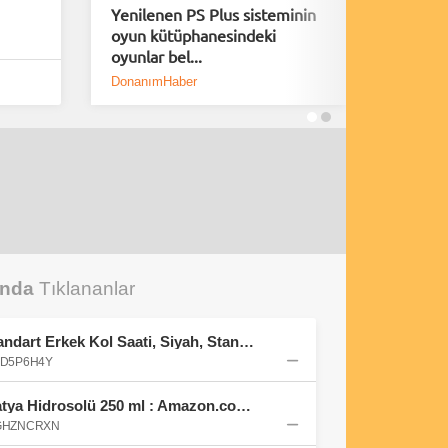
Yenilenen PS Plus sisteminin
Playsta
oyun kütüphanesindeki
Fırsatla
oyunlar bel...
DonanımHaber
DH Foru
unda
Tıklananlar
Casio MW-240-7BVDF Standart Erkek Kol Saati, Siyah, Standart : Amazon.com.tr: Moda
01D5P6H4Y
Balen's Beeauty Saf Papatya Hidrosolü 250 ml : Amazon.com.tr: Kişisel Bakım ve Kozmetik
B0GHZNCRXN