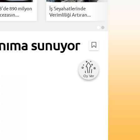
B'de 890 milyon
İş Seyahatlerinde
İsrail, Am
cezasın...
Verimliliği Artıran...
kazanmak
lanıma sunuyor
Oy Ver