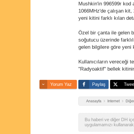
Mushkin'in 996599r kod ad
1066MHz'de çalışan kit, 
yeni kitini farklı kılan de
Özel bir çanta ile gelen b
soğutucu üzerinde farklı
gelen bilgilere göre yeni k
Kullanıcıların vereceği 
"Radyoaktif" bellek kitini
Yorum Yaz
Paylaş
Twee
Anasayfa
Internet
Diğer
Bu haberi ve diğer DH içer
uygulamamızı kullanarak 