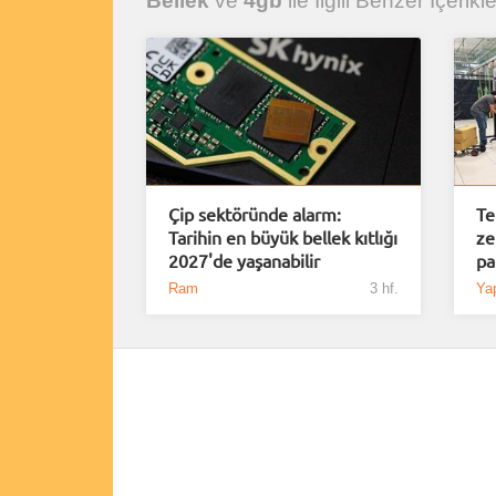
Bellek
ve
4gb
ile İlgili Benzer İçerikle
Çip sektöründe alarm:
Te
Tarihin en büyük bellek kıtlığı
ze
2027'de yaşanabilir
pa
Ram
3 hf.
Ya