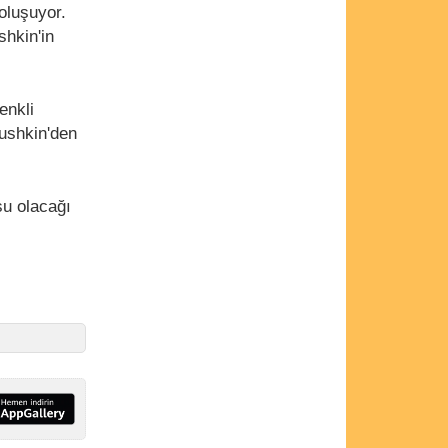
oluşuyor.
shkin'in
enkli
Mushkin'den
su olacağı