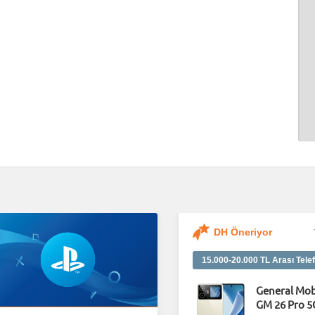
DH Öneriyor
15.000-20.000 TL Arası Telef
General Mob
GM 26 Pro 5