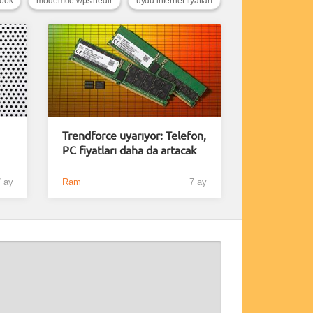
book
modemde wps nedir
uydu internet fiyatları
Trendforce uyarıyor: Telefon,
PC fiyatları daha da artacak
 ay
Ram
7 ay